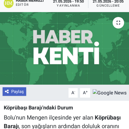
HABER MERKEZI
21.05.2026 - 19:50
21.05.2026 - 20:05
EDITÖR
YAYINLANMA
GÜNCELLEME
Paylaş
-
+
A
A
Köprübaşı Barajı'ndaki Durum
Bolu'nun Mengen ilçesinde yer alan
Köprübaşı
Barajı
, son yağışların ardından doluluk oranını