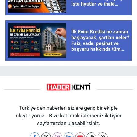
İşte fiyatlar ve ihale
tarihleri
İlk Evim Kredisi ne zaman
başlayacak, şartları neler?
Faiz, vade, peşinat ve
başvuru hakkında tüm
cevaplar
Türkiye'den haberleri sizlere genç bir ekiple
ulaştırıyoruz... Bize katılmak isterseniz iletişim
sayfamızdan ulaşabilirsiniz.