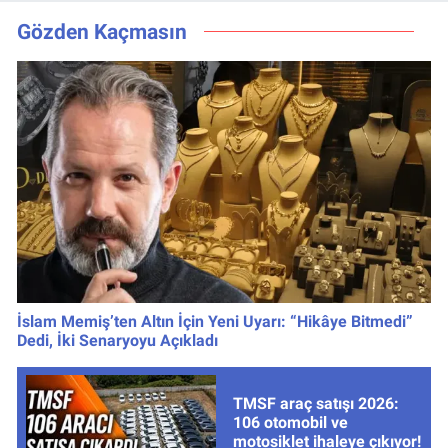
Hedefler Belli
ve Pavard’da Son
Oldu
Durum
Gözden Kaçmasın
İslam Memiş’ten Altın İçin Yeni Uyarı: “Hikâye Bitmedi”
Dedi, İki Senaryoyu Açıkladı
TMSF araç satışı 2026:
106 otomobil ve
motosiklet ihaleye çıkıyor!