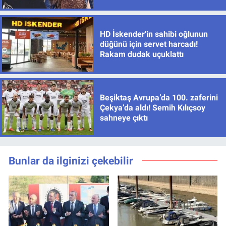
HD İskender'in sahibi oğlunun
düğünü için servet harcadı!
Rakam dudak uçuklattı
Beşiktaş Avrupa’da 100. zaferini
Çekya’da aldı! Semih Kılıçsoy
sahneye çıktı
Bunlar da ilginizi çekebilir