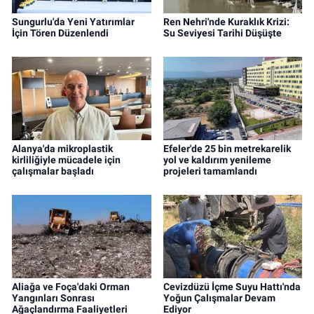
Sungurlu'da Yeni Yatırımlar
Ren Nehri'nde Kuraklık Krizi:
İçin Tören Düzenlendi
Su Seviyesi Tarihi Düşüşte
Alanya'da mikroplastik
Efeler'de 25 bin metrekarelik
kirliliğiyle mücadele için
yol ve kaldırım yenileme
çalışmalar başladı
projeleri tamamlandı
Aliağa ve Foça'daki Orman
Cevizdüzü İçme Suyu Hattı'nda
Yangınları Sonrası
Yoğun Çalışmalar Devam
Ağaçlandırma Faaliyetleri
Ediyor