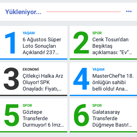
Yükleniyor...
1
2
YAŞAM
SPOR
6 Ağustos Süper
Cenk Tosun’dan
Loto Sonuçları
Beşiktaş
Açıklandı! 237
açıklaması: “Ev”
Milyon TL’lik
dedi, asıl mesajı
3
4
Çekiliş
satır arasında
EKONOMI
YAŞAM
verdi
Çitlekçi Halka Arz
MasterChef’te 18.
Oluyor! SPK
önlüğün sahibi
Onayladı: Fiyatı,
belli oldu! Ana
Lot Sayısı ve
kadroya giren
5
6
Talep Toplama
yarışmacı kim
SPOR
SPOR
Tarihi
oldu?
Göztepe
Galatasaray
Transferde
Transferde
Durmuyor! 6 İmza
Düğmeye Bastı!
Sonrası Yeni
Leao, Camavinga