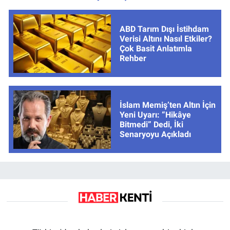
ABD Tarım Dışı İstihdam
Verisi Altını Nasıl Etkiler?
Çok Basit Anlatımla
Rehber
İslam Memiş’ten Altın İçin
Yeni Uyarı: “Hikâye
Bitmedi” Dedi, İki
Senaryoyu Açıkladı