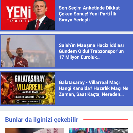
Son Seçim Anketinde Dikkat
Çeken Sonuç! Yeni Parti İlk
Sıraya Yerleşti
Salah’ın Maaşına Haciz İddiası
Gündem Oldu! Trabzonspor’un
17 Milyon Euroluk
Sözleşmesinde Son Durum
Galatasaray - Villarreal Maçı
Hangi Kanalda? Hazırlık Maçı Ne
Zaman, Saat Kaçta, Nereden
İzlenir?
Bunlar da ilginizi çekebilir