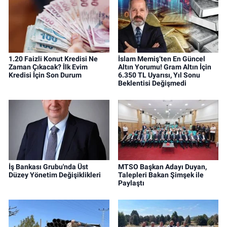
1.20 Faizli Konut Kredisi Ne
İslam Memiş’ten En Güncel
Zaman Çıkacak? İlk Evim
Altın Yorumu! Gram Altın İçin
Kredisi İçin Son Durum
6.350 TL Uyarısı, Yıl Sonu
Beklentisi Değişmedi
İş Bankası Grubu'nda Üst
MTSO Başkan Adayı Duyan,
Düzey Yönetim Değişiklikleri
Talepleri Bakan Şimşek ile
Paylaştı