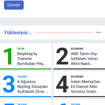
Gönder
Yükleniyor...
1
2
SPOR
EKONOMI
Beşiktaş’ta
ABD Tarım Dışı
Transfer
İstihdam Verisi
Bombaları Peş
Altını Nasıl
Peşe! Adalı
Etkiler? Çok Basit
3
4
Vlahovic’i
Anlatımla Rehber
YAŞAM
EKONOMI
Açıkladı, 5 Yıldız
6 Ağustos
İslam Memiş’ten
Daha Listede
Reyting Sonuçları
En Güncel Altın
Açıklandı! Zirve El
Yorumu! Gram
Değiştirdi:
Altın İçin 6.350 TL
Muhtemel Aşk,
Uyarısı, Yıl Sonu
YAŞAM
YAŞAM