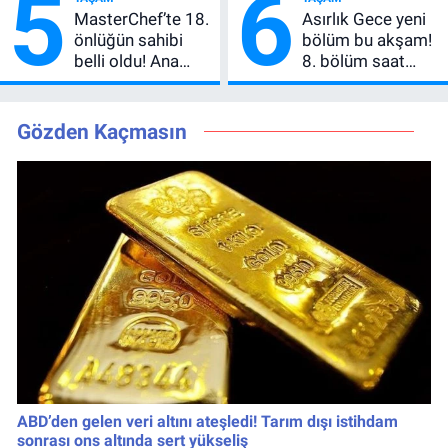
5
6
MasterChef'i
Beklentisi
MasterChef’te 18.
Asırlık Gece yeni
Geride Bıraktı
Değişmedi
önlüğün sahibi
bölüm bu akşam!
belli oldu! Ana
8. bölüm saat
kadroya giren
kaçta, TRT 1 canlı
yarışmacı kim
nasıl izlenir?
oldu?
Gözden Kaçmasın
ABD’den gelen veri altını ateşledi! Tarım dışı istihdam
sonrası ons altında sert yükseliş