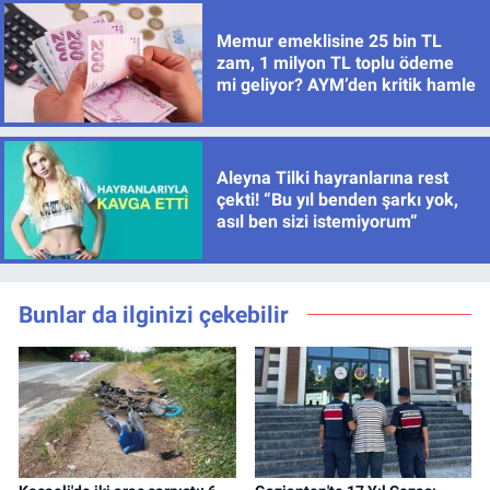
Memur emeklisine 25 bin TL
zam, 1 milyon TL toplu ödeme
mi geliyor? AYM’den kritik hamle
Aleyna Tilki hayranlarına rest
çekti! “Bu yıl benden şarkı yok,
asıl ben sizi istemiyorum”
Bunlar da ilginizi çekebilir