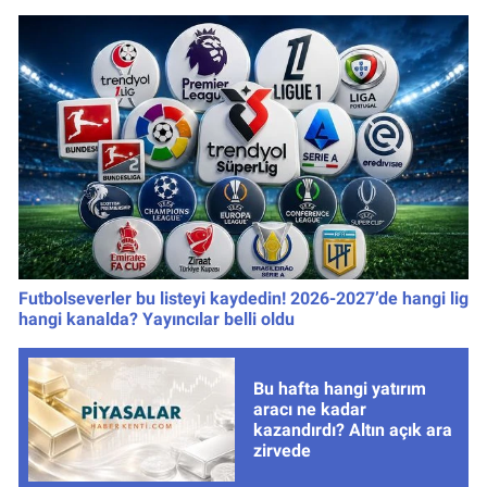
Futbolseverler bu listeyi kaydedin! 2026-2027’de hangi lig
hangi kanalda? Yayıncılar belli oldu
Bu hafta hangi yatırım
aracı ne kadar
kazandırdı? Altın açık ara
zirvede