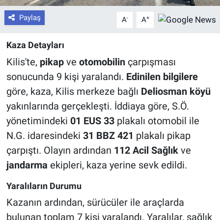
Paylaş
-
+
A
A
Kaza Detayları
Kilis'te,
pikap
ve
otomobilin
çarpışması
sonucunda 9 kişi yaralandı.
Edinilen bilgilere
göre, kaza, Kilis merkeze bağlı
Deliosman köyü
yakınlarında gerçekleşti. İddiaya göre, S.Ö.
yönetimindeki
01 EUS 33
plakalı otomobil ile
N.G. idaresindeki
31 BBZ 421
plakalı pikap
çarpıştı. Olayın ardından
112 Acil Sağlık
ve
jandarma
ekipleri, kaza yerine sevk edildi.
Yaralıların Durumu
Kazanın ardından, sürücüler ile araçlarda
bulunan toplam 7 kişi yaralandı. Yaralılar, sağlık