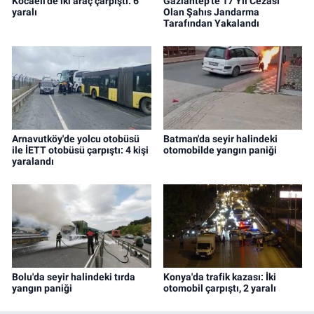
Kocaeli'de iki araç çarpıştı: 6
Gaziantep'te 17 Yıl Cezası
yaralı
Olan Şahıs Jandarma
Tarafından Yakalandı
Arnavutköy'de yolcu otobüsü
Batman'da seyir halindeki
ile İETT otobüsü çarpıştı: 4 kişi
otomobilde yangın paniği
yaralandı
Bolu'da seyir halindeki tırda
Konya'da trafik kazası: İki
yangın paniği
otomobil çarpıştı, 2 yaralı