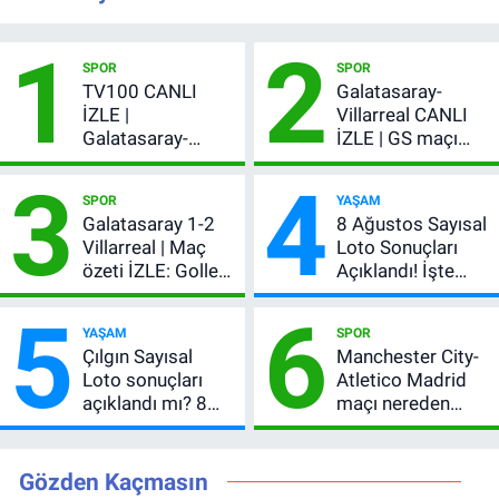
1
2
SPOR
SPOR
TV100 CANLI
Galatasaray-
İZLE |
Villarreal CANLI
Galatasaray-
İZLE | GS maçı
Villarreal maçı
hangi kanalda,
3
4
başladı! GS maçı
şifresiz mi?
SPOR
YAŞAM
şifresiz canlı yayın
Galatasaray 1-2
8 Ağustos Sayısal
Villarreal | Maç
Loto Sonuçları
özeti İZLE: Goller
Açıklandı! İşte
peş peşe geldi,
Kazandıran 6
5
6
Okan Buruk
Numara
YAŞAM
SPOR
kırmızı kart gördü!
Çılgın Sayısal
Manchester City-
Loto sonuçları
Atletico Madrid
açıklandı mı? 8
maçı nereden
Ağustos 2026
izlenir?
kazanan
numaralar
Gözden Kaçmasın