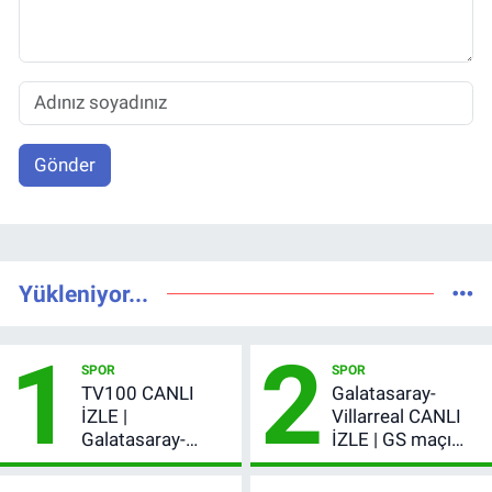
Gönder
Yükleniyor...
1
2
SPOR
SPOR
TV100 CANLI
Galatasaray-
İZLE |
Villarreal CANLI
Galatasaray-
İZLE | GS maçı
Villarreal maçı
hangi kanalda,
başladı! GS maçı
şifresiz mi?