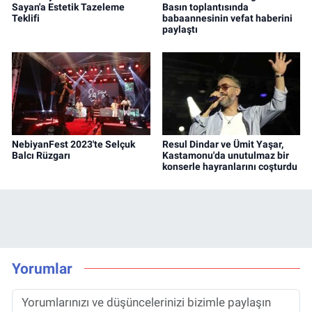
Sayan'a Estetik Tazeleme
Basın toplantısında
Teklifi
babaannesinin vefat haberini
paylaştı
NebiyanFest 2023'te Selçuk
Resul Dindar ve Ümit Yaşar,
Balcı Rüzgarı
Kastamonu'da unutulmaz bir
konserle hayranlarını coşturdu
Yorumlar