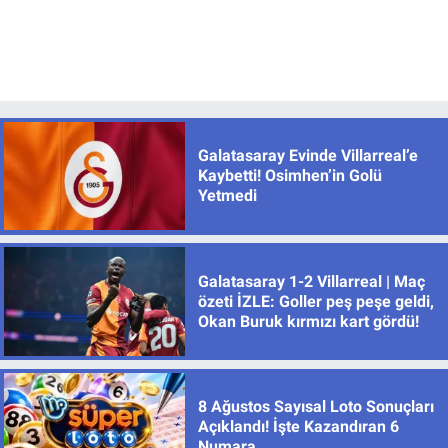
Galatasaray Evinde Villarreal’e
Kaybetti! Osimhen’in Golü
Yetmedi
Galatasaray 1-2 Villarreal | Maç
özeti İZLE: Goller peş peşe geldi,
Okan Buruk kırmızı kart gördü!
8 Ağustos Sayısal Loto Sonuçları
Açıklandı! İşte Kazandıran 6
Numara