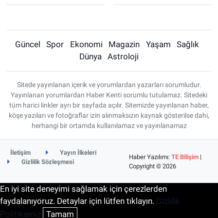
Güncel
Spor
Ekonomi
Magazin
Yaşam
Sağlık
Dünya
Astroloji
Sitede yayınlanan içerik ve yorumlardan yazarları sorumludur.
Yayınlanan yorumlardan Haber Kenti sorumlu tutulamaz. Sitedeki
tüm harici linkler ayrı bir sayfada açılır. Sitemizde yayınlanan haber,
köşe yazıları ve fotoğraflar izin alınmaksızın kaynak gösterilse dahi,
herhangi bir ortamda kullanılamaz ve yayınlanamaz
İletişim
Yayın İlkeleri
Haber Yazılımı:
TE Bilişim
|
Gizlilik Sözleşmesi
Copyright © 2026
En iyi site deneyimi sağlamak için çerezlerden
faydalanıyoruz. Detaylar için lütfen tıklayın.
Gizlilik
Politikamız
Tamam