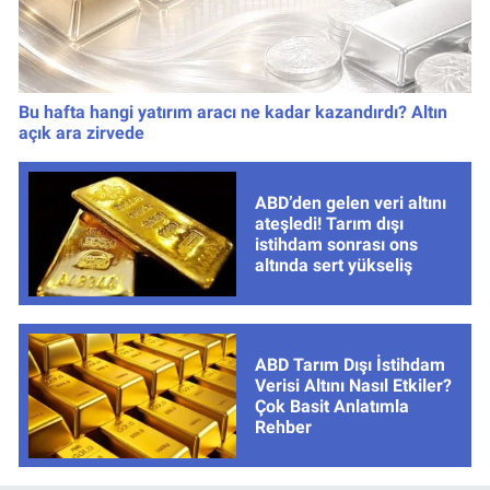
Bu hafta hangi yatırım aracı ne kadar kazandırdı? Altın
açık ara zirvede
ABD’den gelen veri altını
ateşledi! Tarım dışı
istihdam sonrası ons
altında sert yükseliş
ABD Tarım Dışı İstihdam
Verisi Altını Nasıl Etkiler?
Çok Basit Anlatımla
Rehber