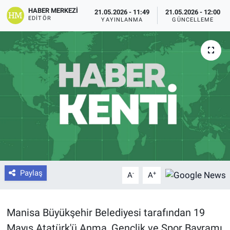
HABER MERKEZI
21.05.2026 - 11:49
21.05.2026 - 12:00
EDITÖR
YAYINLANMA
GÜNCELLEME
Paylaş
-
+
A
A
Manisa Büyükşehir Belediyesi tarafından 19
Mayıs Atatürk'ü Anma, Gençlik ve Spor Bayramı