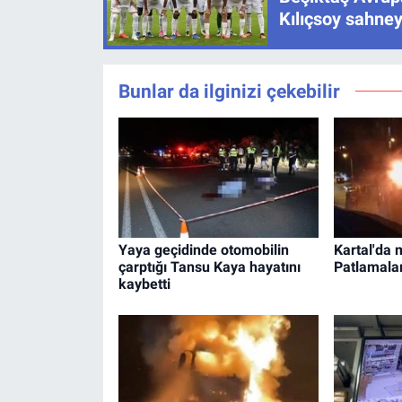
Kılıçsoy sahney
Bunlar da ilginizi çekebilir
Yaya geçidinde otomobilin
Kartal'da 
çarptığı Tansu Kaya hayatını
Patlamalar
kaybetti