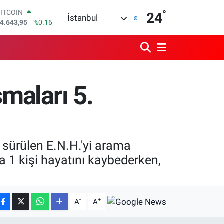
4.643,95
%0.16
°
24
İstanbul
DOLAR
7,6704
%0
EURO
5,0406
%-0.08
STERLİN
4,2143
%0
GRAM ALTIN
şmaları 5.
500.87
%0.12
BİST100
3.799
%70
e sürülen E.N.H.'yi arama
 1 kişi hayatını kaybederken,
-
+
A
A