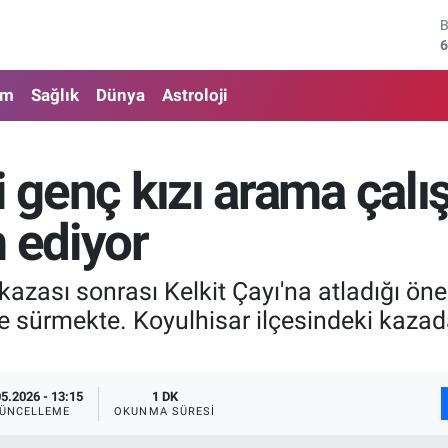
6
4
am
Sağlık
Dünya
Astroloji
5
6
i genç kızı arama çalı
6
1
 ediyor
kazası sonrası Kelkit Çayı'na atladığı ön
e sürmekte. Koyulhisar ilçesindeki kazada
05.2026 - 13:15
1 DK
ÜNCELLEME
OKUNMA SÜRESI