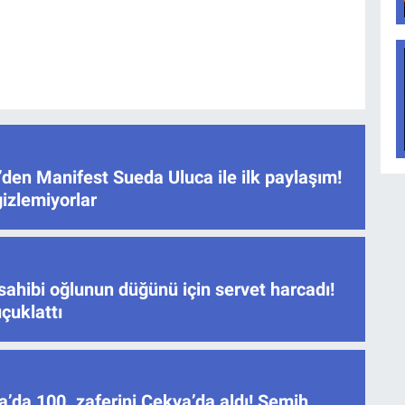
den Manifest Sueda Uluca ile ilk paylaşım!
gizlemiyorlar
sahibi oğlunun düğünü için servet harcadı!
çuklattı
’da 100. zaferini Çekya’da aldı! Semih