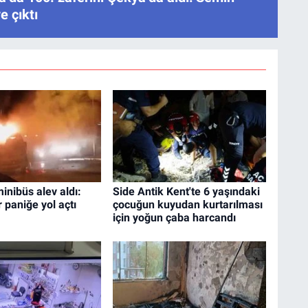
e çıktı
minibüs alev aldı:
Side Antik Kent'te 6 yaşındaki
 paniğe yol açtı
çocuğun kuyudan kurtarılması
için yoğun çaba harcandı