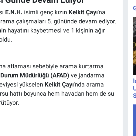
sı
E.N.H.
isimli genç kızın
Kelkit Çayı
'na
n arama çalışmaları 5. gününde devam ediyor.
in hayatını kaybetmesi ve 1 kişinin ağır
oldu.
'na atlaması sebebiyle arama kurtarma
il Durum Müdürlüğü (AFAD)
ve jandarma
İ
 seviyesi yükselen
Kelkit Çayı
'nda arama
U
 akarsu hattı boyunca hem havadan hem de su
S
rütüyor.