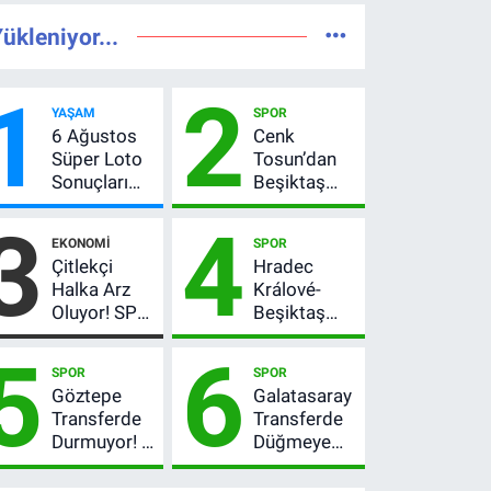
ükleniyor...
1
2
YAŞAM
SPOR
6 Ağustos
Cenk
Süper Loto
Tosun’dan
Sonuçları
Beşiktaş
Açıklandı!
açıklaması:
3
4
237 Milyon
“Ev” dedi,
EKONOMI
SPOR
TL’lik Çekiliş
asıl mesajı
Çitlekçi
Hradec
satır
Halka Arz
Králové-
arasında
Oluyor! SPK
Beşiktaş
verdi
Onayladı:
maçı hangi
5
6
Fiyatı, Lot
kanalda?
SPOR
SPOR
Sayısı ve
Şifresiz
Göztepe
Galatasaray
Talep
canlı yayın
Transferde
Transferde
Toplama
izleme
Durmuyor! 6
Düğmeye
Tarihi
rehberi
İmza
Bastı! Leao,
Sonrası Yeni
Camavinga