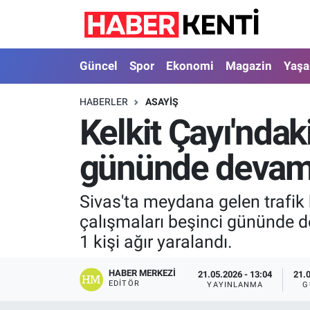
Güncel
Nöbetçi Eczaneler
Güncel
Spor
Ekonomi
Magazin
Yaş
Spor
Hava Durumu
HABERLER
ASAYIŞ
Kelkit Çayı'ndak
Ekonomi
İstanbul Namaz Vakitleri
gününde devam
Magazin
Trafik Durumu
Yaşam
Süper Lig Puan Durumu ve Fikstür
Sivas'ta meydana gelen trafik 
çalışmaları beşinci gününde d
Sağlık
Tüm Manşetler
1 kişi ağır yaralandı.
Dünya
Son Dakika Haberleri
HABER MERKEZI
21.05.2026 - 13:04
21.
EDITÖR
YAYINLANMA
G
Astroloji
Haber Arşivi