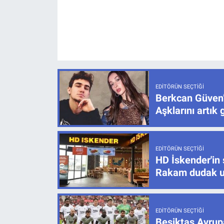
EDITÖRÜN SEÇTIĞI
Berkcan Güven’
Aşklarını artık 
EDITÖRÜN SEÇTIĞI
HD İskender'in 
Rakam dudak u
EDITÖRÜN SEÇTIĞI
Beşiktaş Avrupa