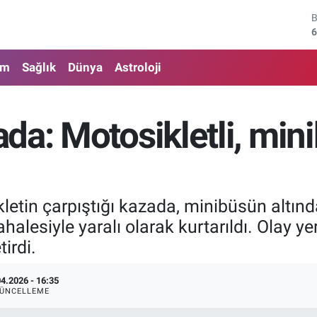
6
4
5
am
Sağlık
Dünya
Astroloji
6
da: Motosikletli, mini
6
1
letin çarpıştığı kazada, minibüsün altın
ahalesiyle yaralı olarak kurtarıldı. Olay 
tirdi.
04.2026 - 16:35
ÜNCELLEME