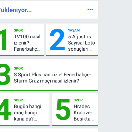
ükleniyor...
1
2
SPOR
YAŞAM
TV100 nasıl
5 Ağustos
izlenir?
Sayısal Loto
Fenerbahçe-
sonuçları
Sturm Graz
açıklandı!
3
maçı
522 milyon
şifresiz
TL devretti
SPOR
canlı yayın
S Sport Plus canlı izle! Fenerbahçe-
bilgileri
Sturm Graz maçı nasıl izlenir?
4
5
SPOR
SPOR
Bugün hangi
Hradec
maç hangi
Kralove-
kanalda?
Beşiktaş
Fenerbahçe’nin
maçı ne
Avrupa sınavı
zaman,