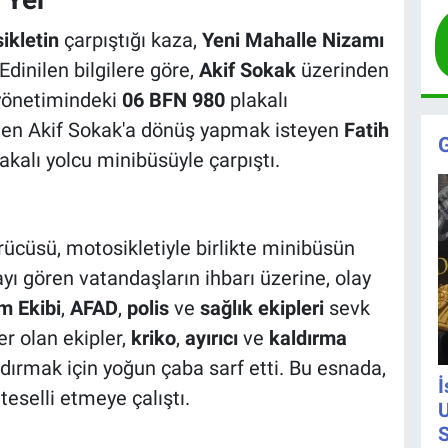
ikletin
çarpıştığı kaza,
Yeni Mahalle Nizamı
Edinilen bilgilere göre,
Akif Sokak
üzerinden
yönetimindeki
06 BFN 980
plakalı
den Akif Sokak'a dönüş yapmak isteyen
Fatih
akalı yolcu minibüsüyle çarpıştı.
ücüsü, motosikletiyle birlikte minibüsün
ayı gören vatandaşların ihbarı üzerine, olay
m Ekibi
,
AFAD
,
polis
ve
sağlık ekipleri
sevk
er olan ekipler,
kriko
,
ayırıcı
ve
kaldırma
ırmak için yoğun çaba sarf etti. Bu esnada,
İ
eselli etmeye çalıştı.
U
S