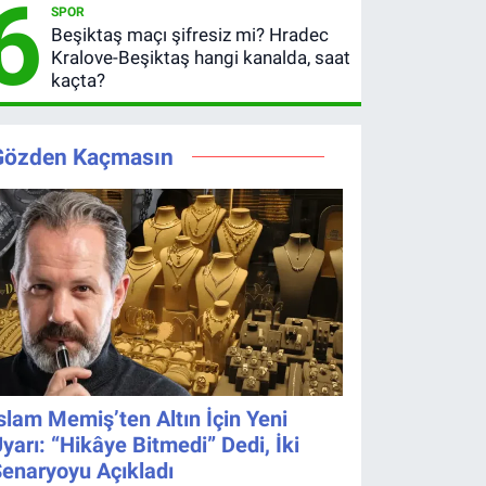
6
SPOR
şifresiz
saat
Beşiktaş maçı şifresiz mi? Hradec
yayınlanacak
kaçta?
Kralove-Beşiktaş hangi kanalda, saat
Şifresiz
kaçta?
UEFA
Avrupa
Ligi 3. Ön
Gözden Kaçmasın
Eleme
Turu
slam Memiş’ten Altın İçin Yeni
yarı: “Hikâye Bitmedi” Dedi, İki
enaryoyu Açıkladı