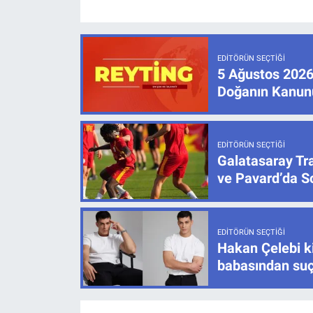
EDITÖRÜN SEÇTIĞI
5 Ağustos 2026 
Doğanın Kanun
EDITÖRÜN SEÇTIĞI
Galatasaray Tr
ve Pavard’da 
EDITÖRÜN SEÇTIĞI
Hakan Çelebi ki
babasından su