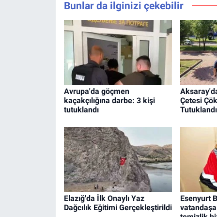
Bunlar da ilginizi çekebilir
Avrupa'da göçmen
Aksaray'da
kaçakçılığına darbe: 3 kişi
Çetesi Çöke
tutuklandı
Tutuklandı
Elazığ'da İlk Onaylı Yaz
Esenyurt B
Dağcılık Eğitimi Gerçekleştirildi
vatandaşa
temizlik h