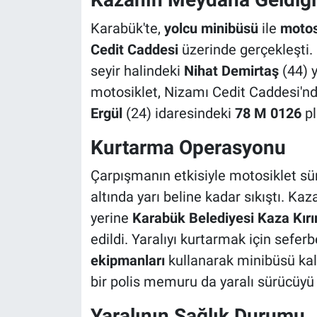
Karabük'te,
yolcu minibüsü
ile
motos
Cedit Caddesi
üzerinde gerçekleşti. 
seyir halindeki
Nihat Demirtaş
(44) 
motosiklet, Nizamı Cedit Caddesi'n
Ergül
(24) idaresindeki
78 M 0126
pl
Kurtarma Operasyonu
Çarpışmanın etkisiyle motosiklet sür
altında yarı beline kadar sıkıştı. Kaz
yerine
Karabük Belediyesi Kaza Kırı
edildi. Yaralıyı kurtarmak için seferb
ekipmanları
kullanarak minibüsü kald
bir polis memuru da yaralı sürücüyü t
Yaralının Sağlık Durumu