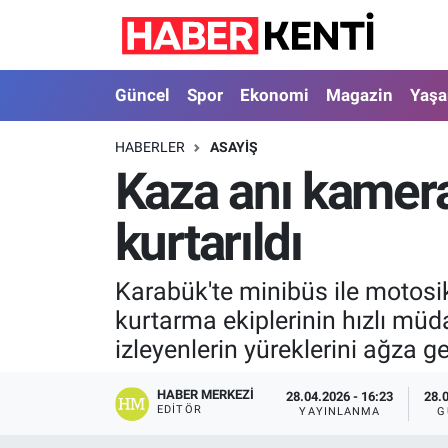
Güncel
Nöbetçi Eczaneler
Güncel
Spor
Ekonomi
Magazin
Yaş
Spor
Hava Durumu
HABERLER
ASAYIŞ
Kaza anı kamera
Ekonomi
İstanbul Namaz Vakitleri
kurtarıldı
Magazin
Trafik Durumu
Yaşam
Süper Lig Puan Durumu ve Fikstür
Karabük'te minibüs ile motosik
kurtarma ekiplerinin hızlı müd
Sağlık
Tüm Manşetler
izleyenlerin yüreklerini ağza ge
Dünya
Son Dakika Haberleri
HABER MERKEZI
28.04.2026 - 16:23
28.
EDITÖR
YAYINLANMA
G
Astroloji
Haber Arşivi