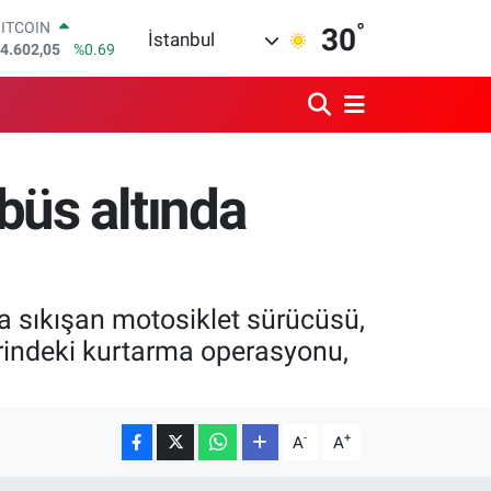
4.602,05
%0.69
°
30
DOLAR
İstanbul
7,5986
%0.06
EURO
5,0700
%0.1
STERLİN
4,2438
%0.21
GRAM ALTIN
büs altında
518.23
%0.39
BİST100
3.703
%0
da sıkışan motosiklet sürücüsü,
yerindeki kurtarma operasyonu,
-
+
A
A