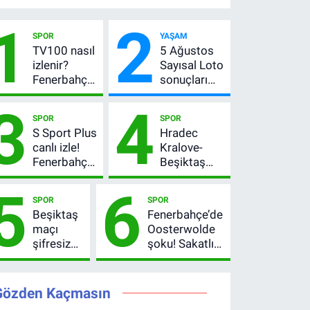
1
2
SPOR
YAŞAM
TV100 nasıl
5 Ağustos
izlenir?
Sayısal Loto
Fenerbahçe-
sonuçları
Sturm Graz
açıklandı!
3
4
maçı
522 milyon
SPOR
SPOR
şifresiz
TL devretti
S Sport Plus
Hradec
canlı yayın
canlı izle!
Kralove-
bilgileri
Fenerbahçe-
Beşiktaş
Sturm Graz
maçı ne
5
6
maçı nasıl
zaman, saat
SPOR
SPOR
izlenir?
kaçta?
Beşiktaş
Fenerbahçe’de
Şifresiz
maçı
Oosterwolde
UEFA
şifresiz
şoku! Sakatlığı
Avrupa Ligi
mi?
ciddi mi, kaç
3. Ön Eleme
Hradec
hafta
Turu
Kralove-
oynamayacak?
Gözden Kaçmasın
Beşiktaş