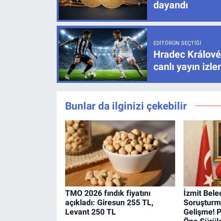
dayandı
EDITÖRÜN SEÇTIĞI
Hradec Králové
canlı yayın izl
Bunlar da ilginizi çekebilir
TMO 2026 fındık fiyatını
İzmit Bele
açıkladı: Giresun 255 TL,
Soruşturm
Levant 250 TL
Gelişme! 