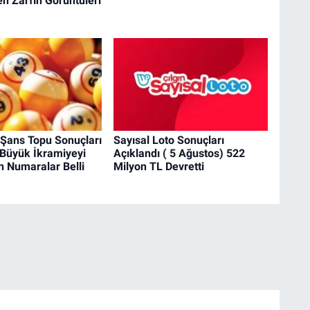
n Zarfın Görüntüleri
 Şans Topu Sonuçları
Sayısal Loto Sonuçları
 Büyük İkramiyeyi
Açıklandı ( 5 Ağustos) 522
n Numaralar Belli
Milyon TL Devretti