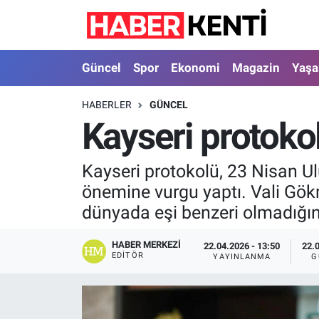
Güncel
Nöbetçi Eczaneler
Güncel
Spor
Ekonomi
Magazin
Yaş
Spor
Hava Durumu
HABERLER
GÜNCEL
Kayseri protoko
Ekonomi
İstanbul Namaz Vakitleri
Magazin
Trafik Durumu
Kayseri protokolü, 23 Nisan U
önemine vurgu yaptı. Vali Gö
Yaşam
Süper Lig Puan Durumu ve Fikstür
dünyada eşi benzeri olmadığını 
Sağlık
Tüm Manşetler
HABER MERKEZI
22.04.2026 - 13:50
22.
EDITÖR
YAYINLANMA
G
Dünya
Son Dakika Haberleri
Astroloji
Haber Arşivi