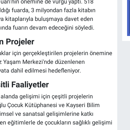
Fuarı'nın önemine de vurgu yaptı. 518
ldığı fuarda, 3 milyondan fazla kitabın
nya kitaplarıyla buluşmaya davet eden
asında fuarın devam edeceğini söyledi.
n Projeler
uklar için gerçekleştirilen projelerin önemine
iz Yaşam Merkezi'nde düzenlenen
yata dahil edilmesi hedefleniyor.
tli Faaliyetler
alanda gelişimi için çeşitli projelerin
oğlu Çocuk Kütüphanesi ve Kayseri Bilim
limsel ve sanatsal gelişimlerine katkı
nen eğitimlerle de çocukların sağlıklı gelişimi