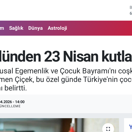
6
4
5
am
Sağlık
Dünya
Astroloji
6
6
lünden 23 Nisan kutla
1
lusal Egemenlik ve Çocuk Bayramı'nı coşk
kmen Çiçek, bu özel günde Türkiye'nin ç
belirtti.
04.2026 - 14:00
ÜNCELLEME
Y