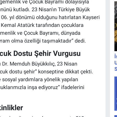
Egemenlik ve Çocuk Bayramı dolayısıyla
nünü kutladı. 23 Nisan'ın Türkiye Büyük
 106. yıl dönümü olduğunu hatırlatan Kayseri
 Kemal Atatürk tarafından çocuklara
emenlik ve Çocuk Bayramı, dünyada
yram olma özelliği taşımaktadır” dedi.
ocuk Dostu Şehir Vurgusu
İ
U
ı Dr. Memduh Büyükkılıç, 23 Nisan
S
cuk dostu şehir” konseptine dikkat çekti.
e sosyal yardımlara yönelik yapılan
cuklarımızla inşa ediyoruz” ifadelerini
inlikler