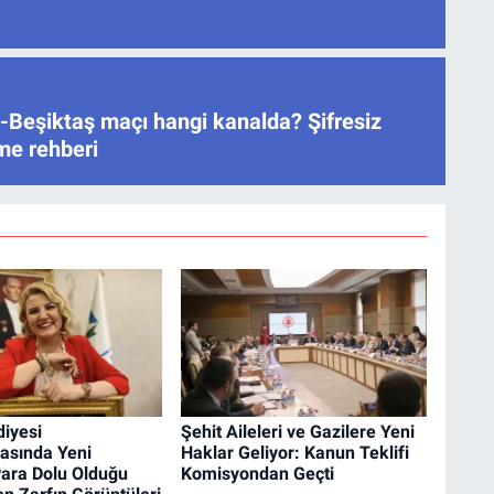
-Beşiktaş maçı hangi kanalda? Şifresiz
eme rehberi
diyesi
Şehit Aileleri ve Gazilere Yeni
asında Yeni
Haklar Geliyor: Kanun Teklifi
Para Dolu Olduğu
Komisyondan Geçti