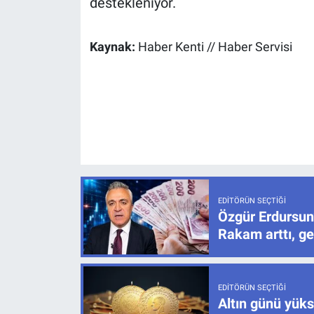
destekleniyor.
Kaynak:
Haber Kenti // Haber Servisi
EDITÖRÜN SEÇTIĞI
Özgür Erdursun
Rakam arttı, ge
EDITÖRÜN SEÇTIĞI
Altın günü yüks