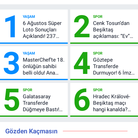
1
2
YAŞAM
SPOR
6 Ağustos Süper
Cenk Tosun’dan
Loto Sonuçları
Beşiktaş
Açıklandı! 237
açıklaması: “Ev”
Milyon TL’lik
dedi, asıl mesajı
3
4
Çekiliş
satır arasında
YAŞAM
SPOR
verdi
MasterChef’te 18.
Göztepe
önlüğün sahibi
Transferde
belli oldu! Ana
Durmuyor! 6 İmza
kadroya giren
Sonrası Yeni
5
6
yarışmacı kim
Hedefler Belli
SPOR
SPOR
oldu?
Oldu
Galatasaray
Hradec Králové-
Transferde
Beşiktaş maçı
Düğmeye Bastı!
hangi kanalda?
Leao, Camavinga
Şifresiz canlı yayın
ve Pavard’da Son
izleme rehberi
Durum
Gözden Kaçmasın