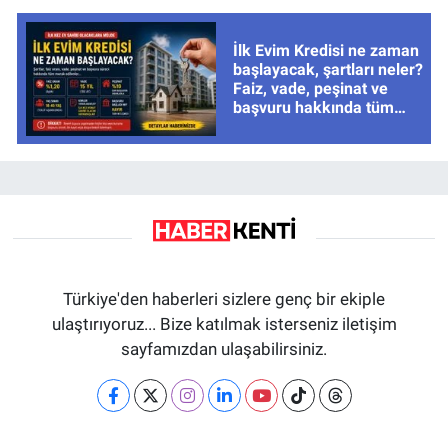
İlk Evim Kredisi ne zaman
başlayacak, şartları neler?
Faiz, vade, peşinat ve
başvuru hakkında tüm
cevaplar
Türkiye'den haberleri sizlere genç bir ekiple
ulaştırıyoruz... Bize katılmak isterseniz iletişim
sayfamızdan ulaşabilirsiniz.