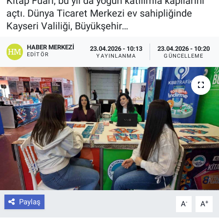
Kitap Fuarı, bu yıl da yoğun katılımla kapılarını
açtı. Dünya Ticaret Merkezi ev sahipliğinde
Kayseri Valiliği, Büyükşehir…
HABER MERKEZI
23.04.2026 - 10:13
23.04.2026 - 10:20
EDITÖR
YAYINLANMA
GÜNCELLEME
Paylaş
-
+
A
A