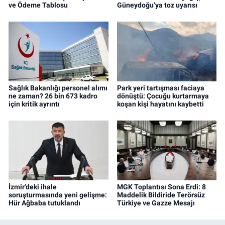
ve Ödeme Tablosu
Güneydoğu’ya toz uyarısı
Sağlık Bakanlığı personel alımı
Park yeri tartışması faciaya
ne zaman? 26 bin 673 kadro
dönüştü: Çocuğu kurtarmaya
için kritik ayrıntı
koşan kişi hayatını kaybetti
İzmir’deki ihale
MGK Toplantısı Sona Erdi: 8
soruşturmasında yeni gelişme:
Maddelik Bildiride Terörsüz
Hür Ağbaba tutuklandı
Türkiye ve Gazze Mesajı