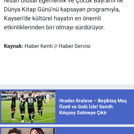
Nisan Ulusal Egemenlik ve Çocuk Bayramı ile
Dünya Kitap Günü'nü kapsayan programıyla,
Kayseri'de kültürel hayatın en önemli
etkinliklerinden biri olmayı sürdürüyor.
Kaynak:
Haber Kenti // Haber Servisi
Hradec Kralove – Beşiktaş Maç
Özeti ve Golü İzle! Semih
Kılıçsoy Sahneye Çıktı