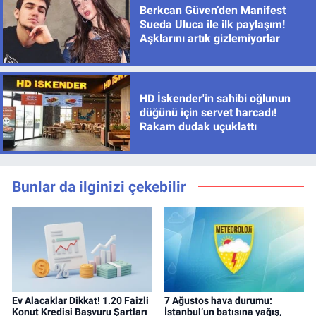
Berkcan Güven’den Manifest
Sueda Uluca ile ilk paylaşım!
Aşklarını artık gizlemiyorlar
HD İskender'in sahibi oğlunun
düğünü için servet harcadı!
Rakam dudak uçuklattı
Bunlar da ilginizi çekebilir
Ev Alacaklar Dikkat! 1.20 Faizli
7 Ağustos hava durumu:
Konut Kredisi Başvuru Şartları
İstanbul’un batısına yağış,