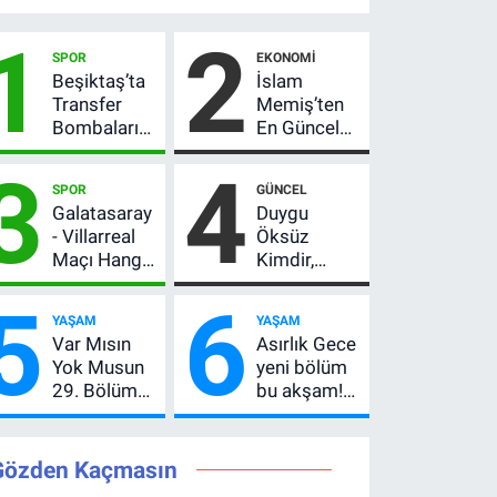
1
2
SPOR
EKONOMI
Beşiktaş’ta
İslam
Transfer
Memiş’ten
Bombaları
En Güncel
Peş Peşe!
Altın
3
4
Adalı
Yorumu!
SPOR
GÜNCEL
Vlahovic’i
Gram Altın
Galatasaray
Duygu
Açıkladı, 5
İçin 6.350
- Villarreal
Öksüz
Yıldız Daha
TL Uyarısı,
Maçı Hangi
Kimdir,
Listede
Yıl Sonu
Kanalda?
Neden
Beklentisi
5
6
Hazırlık
Öldü?
Değişmedi
YAŞAM
YAŞAM
Maçı Ne
Mersin
Var Mısın
Asırlık Gece
Zaman, Saat
Basınının
Yok Musun
yeni bölüm
Kaçta,
Acı Kaybı
29. Bölüm
bu akşam!
Nereden
Ne Zaman?
8. bölüm
İzlenir?
Yayın Günü
saat kaçta,
Değişti, Yeni
TRT 1 canlı
Gözden Kaçmasın
Tarih Belli
nasıl izlenir?