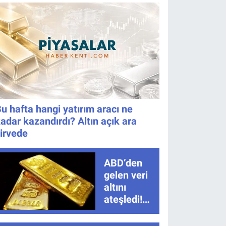
Oldu!
u hafta hangi yatırım aracı ne
adar kazandırdı? Altın açık ara
irvede
ABD’den
gelen veri
altını
ateşledi!
Tarım dışı
istihdam