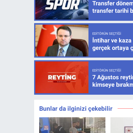
Transfer dönem
transfer tarihi b
EDITÖRÜN SEÇTIĞI
İntihar ve kaza
gerçek ortaya ç
EDITÖRÜN SEÇTIĞI
7 Ağustos reyti
kimseye bırak
Bunlar da ilginizi çekebilir