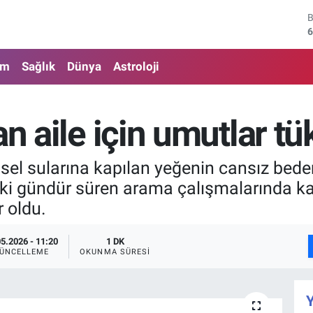
6
4
am
Sağlık
Dünya
Astroloji
5
6
an aile için umutlar t
6
1
e sel sularına kapılan yeğenin cansız be
 İki gündür süren arama çalışmalarında ka
r oldu.
05.2026 - 11:20
1 DK
ÜNCELLEME
OKUNMA SÜRESI
Y