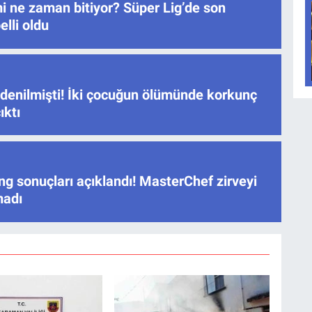
i ne zaman bitiyor? Süper Lig’de son
elli oldu
 denilmişti! İki çocuğun ölümünde korkunç
ıktı
ng sonuçları açıklandı! MasterChef zirveyi
madı