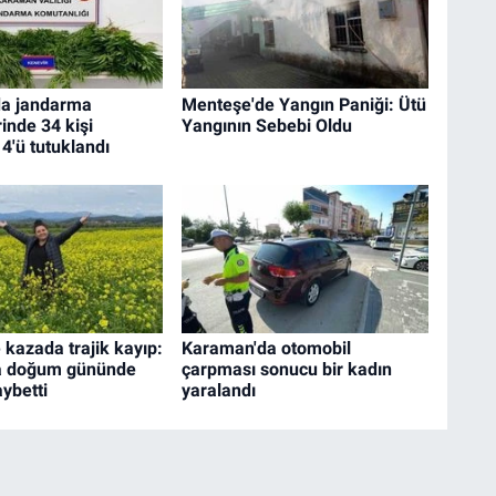
a jandarma
Menteşe'de Yangın Paniği: Ütü
inde 34 kişi
Yangının Sebebi Oldu
 4'ü tutuklandı
 kazada trajik kayıp:
Karaman'da otomobil
a doğum gününde
çarpması sonucu bir kadın
aybetti
yaralandı