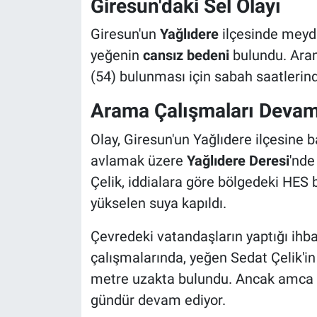
Giresun'daki Sel Olayı
Giresun'un
Yağlıdere
ilçesinde meyda
yeğenin
cansız bedeni
bulundu. Aram
(54) bulunması için sabah saatlerind
Arama Çalışmaları Devam
Olay, Giresun'un Yağlıdere ilçesine b
avlamak üzere
Yağlıdere Deresi
'nde
Çelik, iddialara göre bölgedeki HES 
yükselen suya kapıldı.
Çevredeki vatandaşların yaptığı ihb
çalışmalarında, yeğen Sedat Çelik'in
metre uzakta bulundu. Ancak amca Se
gündür devam ediyor.