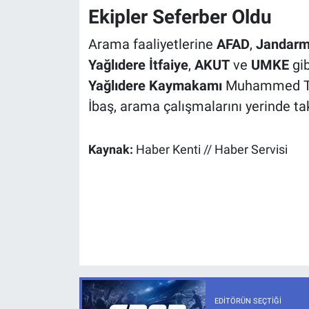
Ekipler Seferber Oldu
Arama faaliyetlerine
AFAD
,
Jandar
Yağlıdere İtfaiye
,
AKUT
ve
UMKE
gib
Yağlıdere Kaymakamı
Muhammed Tah
İbaş, arama çalışmalarını yerinde tak
Kaynak:
Haber Kenti // Haber Servisi
EDITÖRÜN SEÇTIĞI