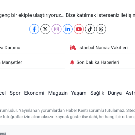
genç bir ekiple ulaştırıyoruz... Bize katılmak isterseniz iletiş
va Durumu
İstanbul Namaz Vakitleri
 Manşetler
Son Dakika Haberleri
cel
Spor
Ekonomi
Magazin
Yaşam
Sağlık
Dünya
Astr
rumludur. Yayınlanan yorumlardan Haber Kenti sorumlu tutulamaz. Sitedeki 
ve fotoğraflar izin alınmaksızın kaynak gösterilse dahi, herhangi bir ort
mesi