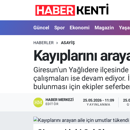
Güncel
Nöbetçi Eczaneler
Güncel
Spor
Ekonomi
Magazin
Yaş
Spor
Hava Durumu
HABERLER
ASAYIŞ
Kayıplarını aray
Ekonomi
İstanbul Namaz Vakitleri
Magazin
Trafik Durumu
Giresun'un Yağlıdere ilçesind
çalışmaları ise devam ediyor.
Yaşam
Süper Lig Puan Durumu ve Fikstür
bulunması için ekipler seferbe
Sağlık
Tüm Manşetler
HABER MERKEZI
25.05.2026 - 11:09
25.
EDITÖR
YAYINLANMA
G
Dünya
Son Dakika Haberleri
Astroloji
Haber Arşivi