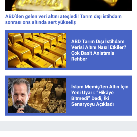
ABD’den gelen veri altını ateşledi! Tarım dışı istihdam
sonrası ons altında sert yükseliş
ABD Tarım Dışı İstihdam
Verisi Altını Nasıl Etkiler?
Çok Basit Anlatımla
Rehber
İslam Memiş’ten Altın İçin
Yeni Uyarı: “Hikâye
Bitmedi” Dedi, İki
Senaryoyu Açıkladı