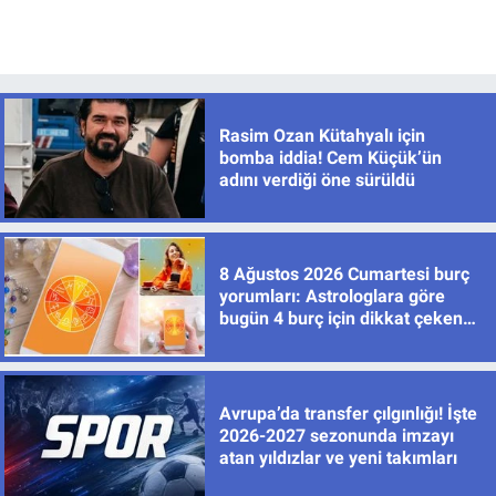
Rasim Ozan Kütahyalı için
bomba iddia! Cem Küçük’ün
adını verdiği öne sürüldü
8 Ağustos 2026 Cumartesi burç
yorumları: Astrologlara göre
bugün 4 burç için dikkat çeken
gelişmeler var
Avrupa’da transfer çılgınlığı! İşte
2026-2027 sezonunda imzayı
atan yıldızlar ve yeni takımları