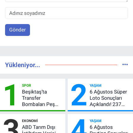
Gönder
Yükleniyor...
1
2
SPOR
YAŞAM
Beşiktaş’ta
6 Ağustos Süper
Transfer
Loto Sonuçları
Bombaları Peş
Açıklandı! 237
Peşe! Adalı
Milyon TL’lik
3
4
Vlahovic’i
Çekiliş
EKONOMI
YAŞAM
Açıkladı, 5 Yıldız
ABD Tarım Dışı
6 Ağustos
Daha Listede