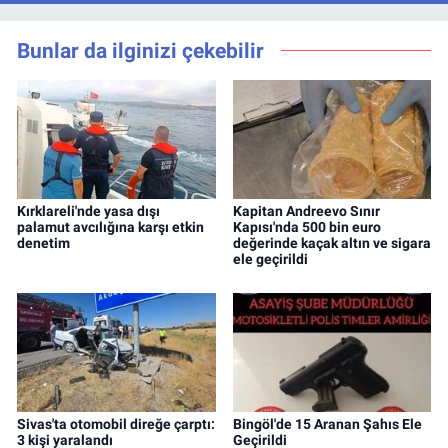
Bunlar da ilginizi çekebilir
Kırklareli'nde yasa dışı
Kapitan Andreevo Sınır
palamut avcılığına karşı etkin
Kapısı'nda 500 bin euro
denetim
değerinde kaçak altın ve sigara
ele geçirildi
Sivas'ta otomobil direğe çarptı:
Bingöl'de 15 Aranan Şahıs Ele
3 kişi yaralandı
Geçirildi