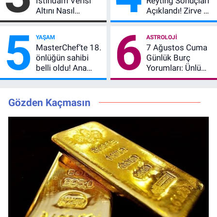
İstihdam Verisi
Reyting Sonuçları
Altını Nasıl
Açıklandı! Zirve El
Etkiler? Çok Basit
Değiştirdi:
5
6
Anlatımla Rehber
Muhtemel Aşk,
YAŞAM
ASTROLOJI
MasterChef'i
MasterChef’te 18.
7 Ağustos Cuma
Geride Bıraktı
önlüğün sahibi
Günlük Burç
belli oldu! Ana
Yorumları: Ünlü
kadroya giren
Astrologlara Göre
yarışmacı kim
Aşk, Para ve
oldu?
Kariyerde Yeni
Gözden Kaçmasın
Dönem