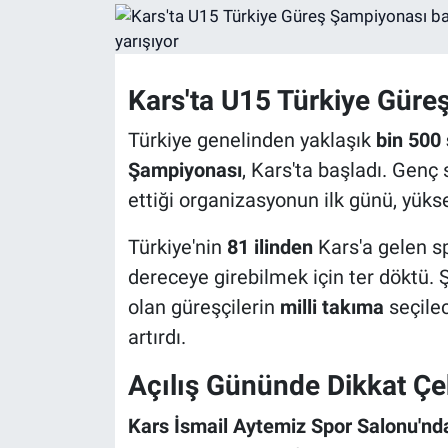
Kars'ta U15 Türkiye Güre
Türkiye genelinden yaklaşık
bin 500
Şampiyonası
, Kars'ta başladı. Gen
ettiği organizasyonun ilk günü, yük
Türkiye'nin
81 ilinden
Kars'a gelen sp
dereceye girebilmek için ter döktü. 
olan güreşçilerin
milli takıma
seçile
artırdı.
Açılış Gününde Dikkat Ç
Kars İsmail Aytemiz Spor Salonu'nd