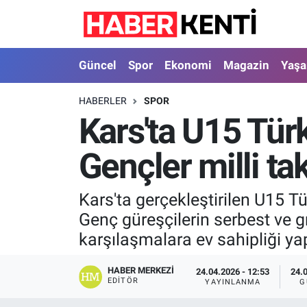
Güncel
Nöbetçi Eczaneler
Güncel
Spor
Ekonomi
Magazin
Yaş
Spor
Hava Durumu
HABERLER
SPOR
Kars'ta U15 Tür
Ekonomi
İstanbul Namaz Vakitleri
Gençler milli ta
Magazin
Trafik Durumu
Yaşam
Süper Lig Puan Durumu ve Fikstür
Kars'ta gerçekleştirilen U15 T
Genç güreşçilerin serbest ve 
Sağlık
Tüm Manşetler
karşılaşmalara ev sahipliği yap
Dünya
Son Dakika Haberleri
HABER MERKEZI
24.04.2026 - 12:53
24.
EDITÖR
YAYINLANMA
G
Astroloji
Haber Arşivi