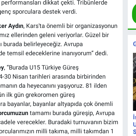
 performansları dikkat çekti. Tribünlerde
 genç sporculara destek verdi.
ker Aydın
, Kars'ta önemli bir organizasyonun
mız ellerinden geleni veriyorlar. Güzel bir
ı burada belirleyeceğiz. Avrupa
de temsil edeceklerine inanıyorum” dedi.
ey
, “Burada U15 Türkiye Güreş
4-30 Nisan tarihleri arasında birbirinden
manın da heyecanını yaşıyoruz. 81 ilden
ün ilk gün grekoromen güreş
ra bayanlar, bayanlar altyapıda çok önemli
orcumuzun
tamamı burada güreşip, Avrupa
İ
adele verecekler. Buradaki turnuvanın bizim
U
cularımızın milli takıma, milli takımdan 1
S