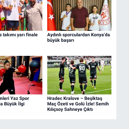
s takımı yarı finale
Aydınlı sporculardan Konya'da
büyük başarı
mleri Yaz Spor
Hradec Kralove – Beşiktaş
da Büyük İlgi
Maç Özeti ve Golü İzle! Semih
Kılıçsoy Sahneye Çıktı