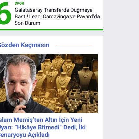
6
SPOR
Hedefler
Şifresiz
Galatasaray Transferde Düğmeye
Belli Oldu
canlı yayın
Bastı! Leao, Camavinga ve Pavard’da
izleme
Son Durum
rehberi
Gözden Kaçmasın
slam Memiş’ten Altın İçin Yeni
yarı: “Hikâye Bitmedi” Dedi, İki
enaryoyu Açıkladı