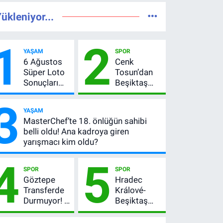
ükleniyor...
1
2
YAŞAM
SPOR
6 Ağustos
Cenk
Süper Loto
Tosun’dan
Sonuçları
Beşiktaş
Açıklandı!
açıklaması:
3
237 Milyon
“Ev” dedi,
YAŞAM
TL’lik Çekiliş
asıl mesajı
MasterChef’te 18. önlüğün sahibi
satır
belli oldu! Ana kadroya giren
arasında
yarışmacı kim oldu?
verdi
4
5
SPOR
SPOR
Göztepe
Hradec
Transferde
Králové-
Durmuyor! 6
Beşiktaş
İmza
maçı hangi
Sonrası Yeni
kanalda?