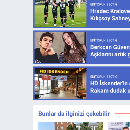
EDITÖRÜN SEÇTIĞI
Hradec Kralove
Kılıçsoy Sahney
EDITÖRÜN SEÇTIĞI
Berkcan Güven’
Aşklarını artık 
EDITÖRÜN SEÇTIĞI
HD İskender'in 
Rakam dudak u
Bunlar da ilginizi çekebilir