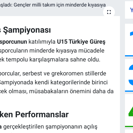
Y
ş Şampiyonası
 sporcunun
katılımıyla
U15 Türkiye Güreş
ç sporcuların minderde kıyasıya mücadele
sek tempolu karşılaşmalara sahne oldu.
orcular, serbest ve grekoromen stillerde
Şampiyonada kendi kategorilerinde birinci
cek olması, müsabakaların önemini daha da
eken Performanslar
a
gerçekleştirilen şampiyonanın açılış