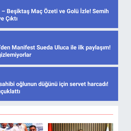
 – Beşiktaş Maç Özeti ve Golü İzle! Semih
e Çıktı
den Manifest Sueda Uluca ile ilk paylaşım!
gizlemiyorlar
sahibi oğlunun düğünü için servet harcadı!
çuklattı