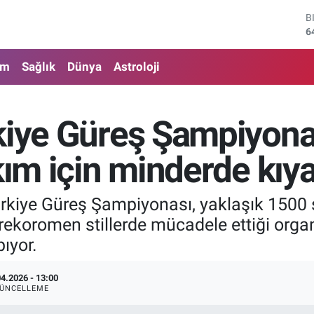
6
D
4
E
5
am
Sağlık
Dünya
Astroloji
S
6
G
6
kiye Güreş Şampiyonas
B
1
kım için minderde kıya
ürkiye Güreş Şampiyonası, yaklaşık 1500 
grekoromen stillerde mücadele ettiği org
ıyor.
04.2026 - 13:00
ÜNCELLEME