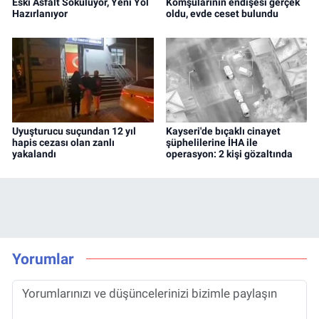
Eski Asfalt Sökülüyor, Yeni Yol
Komşularının endişesi gerçek
Hazırlanıyor
oldu, evde ceset bulundu
Uyuşturucu suçundan 12 yıl
Kayseri'de bıçaklı cinayet
hapis cezası olan zanlı
şüphelilerine İHA ile
yakalandı
operasyon: 2 kişi gözaltında
Yorumlar