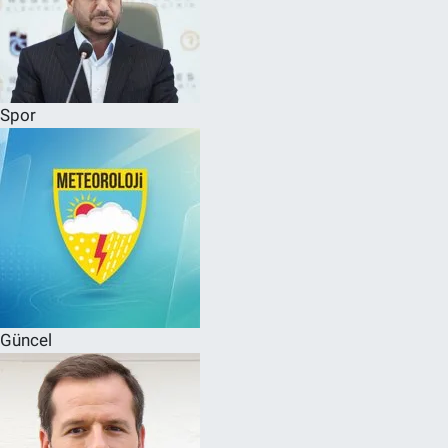
Spor
Güncel