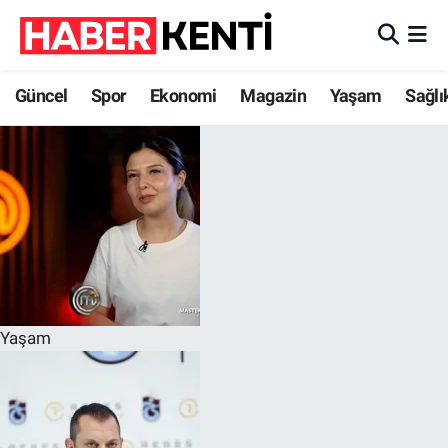
Güncel
Nöbetçi Eczaneler
Güncel
Spor
Ekonomi
Magazin
Yaşam
Sağlı
Spor
Hava Durumu
Ekonomi
İstanbul Namaz Vakitleri
Magazin
Trafik Durumu
Yaşam
Süper Lig Puan Durumu ve Fikstür
Sağlık
Tüm Manşetler
Yaşam
Dünya
Son Dakika Haberleri
Astroloji
Haber Arşivi