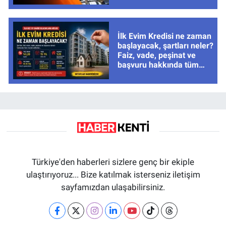
İlk Evim Kredisi ne zaman
başlayacak, şartları neler?
Faiz, vade, peşinat ve
başvuru hakkında tüm
cevaplar
Türkiye'den haberleri sizlere genç bir ekiple
ulaştırıyoruz... Bize katılmak isterseniz iletişim
sayfamızdan ulaşabilirsiniz.