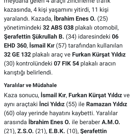
meydana gelen 4 araçlı zincirleme trafik
kazasında, 4 kişi yaşamını yitirdi, 11 kişi
yaralandı. Kazada,
İbrahim Enes O.
(25)
yönetimindeki
32 ABS 038
plakalı otomobil,
Şerafettin Şükrullah B.
(34) idaresindeki
06
EHD 360
,
İsmail Kır
(57) tarafından kullanılan
32 GE 132
plakalı araç ve
Furkan Kürşat Yıldız
(30) kontrolündeki
07 FIK 54
plakalı aracın
karıştığı belirlendi.
Yaralılar ve Müdahale
Kaza sonucu,
İsmail Kır
,
Furkan Kürşat Yıldız
ve
aynı araçtaki
İnci Yıldız
(55) ile
Ramazan Yıldız
(60) olay yerinde hayatını kaybetti. Yaralılar
arasında
İbrahim Enes O.
ile beraber
A.M.O.
(21),
Z.S.O.
(21),
E.B.K.
(10),
Şerafettin