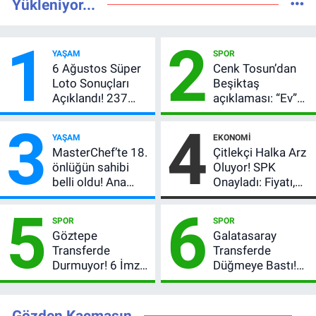
Yükleniyor...
1
2
YAŞAM
SPOR
6 Ağustos Süper
Cenk Tosun’dan
Loto Sonuçları
Beşiktaş
Açıklandı! 237
açıklaması: “Ev”
Milyon TL’lik
dedi, asıl mesajı
3
4
Çekiliş
satır arasında
YAŞAM
EKONOMI
verdi
MasterChef’te 18.
Çitlekçi Halka Arz
önlüğün sahibi
Oluyor! SPK
belli oldu! Ana
Onayladı: Fiyatı,
kadroya giren
Lot Sayısı ve
5
6
yarışmacı kim
Talep Toplama
SPOR
SPOR
oldu?
Tarihi
Göztepe
Galatasaray
Transferde
Transferde
Durmuyor! 6 İmza
Düğmeye Bastı!
Sonrası Yeni
Leao, Camavinga
Hedefler Belli
ve Pavard’da Son
Oldu
Durum
Gözden Kaçmasın