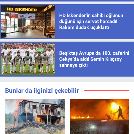
HD İskender'in sahibi oğlunun
düğünü için servet harcadı!
Rakam dudak uçuklattı
Beşiktaş Avrupa’da 100. zaferini
Çekya’da aldı! Semih Kılıçsoy
sahneye çıktı
Bunlar da ilginizi çekebilir