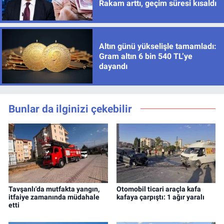
Rakam arttı, geçim süresi kısaldı
Altın günü yükselişle tamamladı:
Gram altın 6 bin 540 TL’ye
dayandı
Bunlar da ilginizi çekebilir
Tavşanlı'da mutfakta yangın,
Otomobil ticari araçla kafa
itfaiye zamanında müdahale
kafaya çarpıştı: 1 ağır yaralı
etti