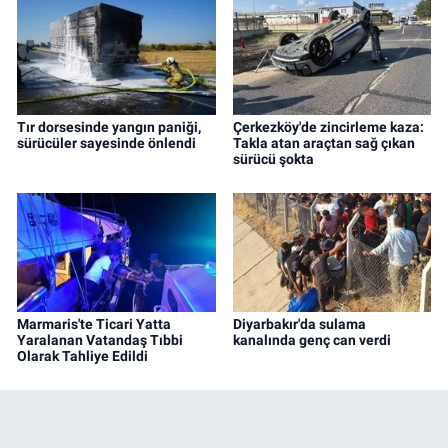
Tır dorsesinde yangın paniği,
Çerkezköy'de zincirleme kaza:
sürücüler sayesinde önlendi
Takla atan araçtan sağ çıkan
sürücü şokta
Marmaris'te Ticari Yatta
Diyarbakır'da sulama
Yaralanan Vatandaş Tıbbi
kanalında genç can verdi
Olarak Tahliye Edildi