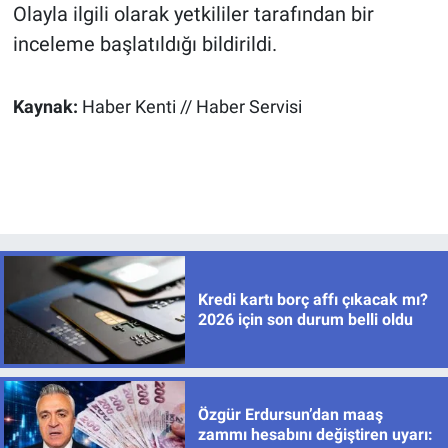
Olayla ilgili olarak yetkililer tarafından bir
inceleme başlatıldığı bildirildi.
Kaynak:
Haber Kenti // Haber Servisi
Kredi kartı borç affı çıkacak mı?
2026 için son durum belli oldu
Özgür Erdursun’dan maaş
zammı hesabını değiştiren uyarı: