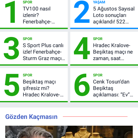
1
2
SPOR
YAŞAM
TV100 nasıl
5 Ağustos Sayısal
izlenir?
Loto sonuçları
Fenerbahçe-
açıklandı! 522
Sturm Graz maçı
milyon TL devretti
3
4
şifresiz canlı yayın
SPOR
SPOR
bilgileri
S Sport Plus canlı
Hradec Kralove-
izle! Fenerbahçe-
Beşiktaş maçı ne
Sturm Graz maçı
zaman, saat
nasıl izlenir?
kaçta? Şifresiz
5
6
UEFA Avrupa Ligi
SPOR
SPOR
3. Ön Eleme Turu
Beşiktaş maçı
Cenk Tosun’dan
şifresiz mi?
Beşiktaş
Hradec Kralove-
açıklaması: “Ev”
Beşiktaş hangi
dedi, asıl mesajı
kanalda, saat
satır arasında
kaçta?
verdi
Gözden Kaçmasın