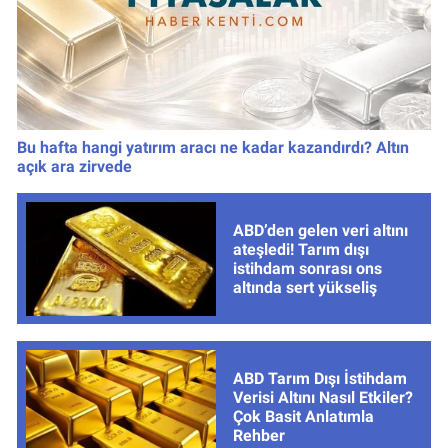
Bu hafta hangi yatırım aracı ne kadar kazandırdı? Altın
açık ara zirvede
ABD’den gelen veri altını
ateşledi! Tarım dışı
istihdam sonrası ons
altında sert yükseliş
ABD Tarım Dışı İstihdam
Verisi Altını Nasıl Etkiler?
Çok Basit Anlatımla
Rehber