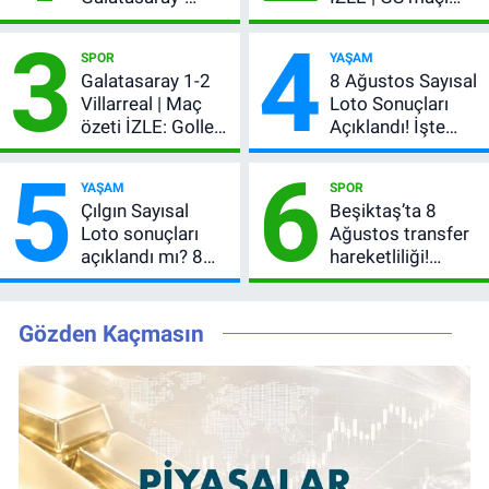
Villarreal maçı
hangi kanalda,
3
4
başladı! GS maçı
şifresiz mi?
SPOR
YAŞAM
şifresiz canlı yayın
Galatasaray 1-2
8 Ağustos Sayısal
Villarreal | Maç
Loto Sonuçları
özeti İZLE: Goller
Açıklandı! İşte
peş peşe geldi,
Kazandıran 6
5
6
Okan Buruk
Numara
YAŞAM
SPOR
kırmızı kart gördü!
Çılgın Sayısal
Beşiktaş’ta 8
Loto sonuçları
Ağustos transfer
açıklandı mı? 8
hareketliliği!
Ağustos 2026
Yönetim 5 bölge
kazanan
için düğmeye
numaralar
bastı
Gözden Kaçmasın