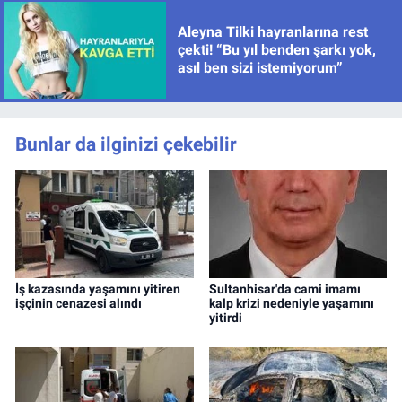
Aleyna Tilki hayranlarına rest
çekti! “Bu yıl benden şarkı yok,
asıl ben sizi istemiyorum”
Bunlar da ilginizi çekebilir
İş kazasında yaşamını yitiren
Sultanhisar'da cami imamı
işçinin cenazesi alındı
kalp krizi nedeniyle yaşamını
yitirdi