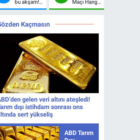
bu akşam!
Maçı Hangi
Yıl Sonu
MasterChef'i
8. bölüm
Kanalda?
Beklentisi
Geride
saat kaçta,
Hazırlık
Değişmedi
Bıraktı
TRT 1 canlı
Maçı Ne
Gözden Kaçmasın
nasıl izlenir?
Zaman, Saat
Kaçta,
Nereden
İzlenir?
BD’den gelen veri altını ateşledi!
arım dışı istihdam sonrası ons
ltında sert yükseliş
ABD Tarım