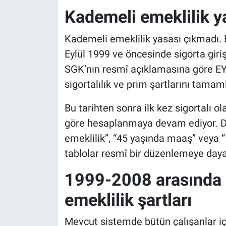
Kademeli emeklilik ya
Kademeli emeklilik yasası çıkmadı. 
Eylül 1999 ve öncesinde sigorta girişi
SGK’nın resmî açıklamasına göre EYT
sigortalılık ve prim şartlarını tama
Bu tarihten sonra ilk kez sigortalı o
göre hesaplanmaya devam ediyor. Do
emeklilik”, “45 yaşında maaş” veya 
tablolar resmî bir düzenlemeye day
1999-2008 arasında s
emeklilik şartları
Mevcut sistemde bütün çalışanlar içi