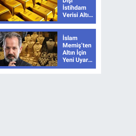
Dışı
İstihdam
Verisi Altını
Nasıl
Etkiler?
Çok Basit
İslam
Anlatımla
Memiş’ten
Rehber
Altın İçin
Yeni Uyarı:
“Hikâye
Bitmedi”
Dedi, İki
Senaryoyu
Açıkladı