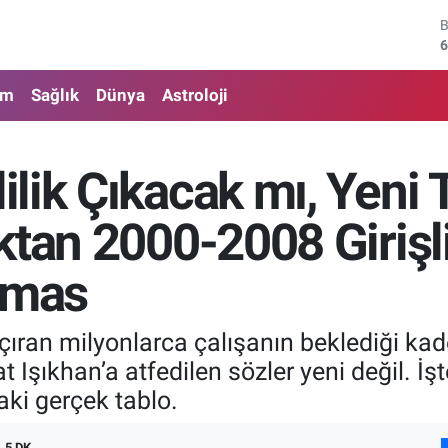
4
5
am
Sağlık
Dünya
Astroloji
6
6
lik Çıkacak mı, Yeni
1
tan 2000-2008 Girişli
6
amas
çıran milyonlarca çalışanın beklediği ka
ıkhan’a atfedilen sözler yeni değil. İşte 
aki gerçek tablo.
5 DK