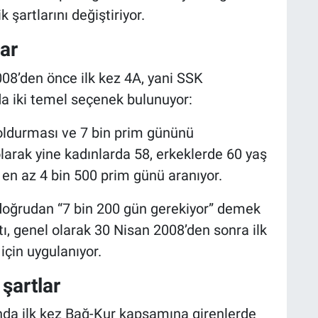
ik şartlarını değiştiriyor.
lar
008’den önce ilk kez 4A, yani SSK
 iki temel seçenek bulunuyor:
doldurması ve 7 bin prim gününü
larak yine kadınlarda 58, erkeklerde 60 yaş
 ve en az 4 bin 500 prim günü aranıyor.
oğrudan “7 bin 200 gün gerekiyor” demek
tı, genel olarak 30 Nisan 2008’den sonra ilk
için uygulanıyor.
şartlar
ında ilk kez Bağ-Kur kapsamına girenlerde