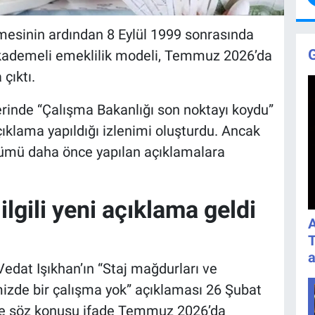
mesinin ardından 8 Eylül 1999 sonrasında
ği kademeli emeklilik modeli, Temmuz 2026’da
çıktı.
rinde “Çalışma Bakanlığı son noktayı koydu”
 açıklama yapıldığı izlenimi oluşturdu. Ancak
lümü daha önce yapılan açıklamalara
lgili yeni açıklama geldi
A
T
a
edat Işıkhan’ın “Staj mağdurları ve
mizde bir çalışma yok” açıklaması 26 Şubat
nle söz konusu ifade Temmuz 2026’da