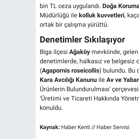
bin TL ceza uygulandı.
Doğa Koruma 
Müdürlüğü ile
kolluk kuvvetleri
, kaç
ortak bir çalışma yürüttü.
Denetimler Sıkılaşıyor
Biga ilçesi
Ağaköy
mevkiinde, gelen 
denetimlerde, halkasız ve belgesiz 
(
Agapornis roseicollis
) bulundu. Bu 
Kara Avcılığı Kanunu
ile
Av ve Yaban
Ürünlerin Bulundurulması' çerçevesin
‘Üretimi ve Ticareti Hakkında Yönet
konuldu.
Kaynak:
Haber Kenti // Haber Servisi