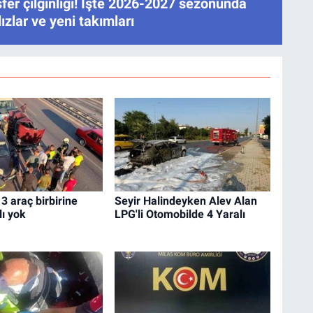
fer çılgınlığı! İşte 2026-2027 sezonunda
ızlar ve yeni takımları
 3 araç birbirine
Seyir Halindeyken Alev Alan
lı yok
LPG'li Otomobilde 4 Yaralı