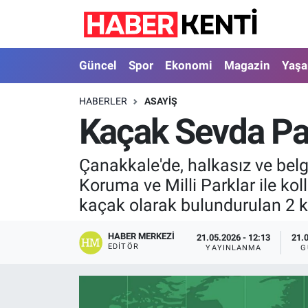
Güncel
Nöbetçi Eczaneler
Güncel
Spor
Ekonomi
Magazin
Yaş
Spor
Hava Durumu
HABERLER
ASAYIŞ
Kaçak Sevda Pa
Ekonomi
İstanbul Namaz Vakitleri
Magazin
Trafik Durumu
Çanakkale'de, halkasız ve bel
Koruma ve Milli Parklar ile ko
Yaşam
Süper Lig Puan Durumu ve Fikstür
kaçak olarak bulundurulan 2 k
Sağlık
Tüm Manşetler
HABER MERKEZI
21.05.2026 - 12:13
21.
EDITÖR
YAYINLANMA
G
Dünya
Son Dakika Haberleri
Astroloji
Haber Arşivi