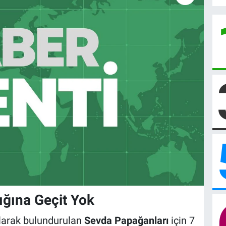
ğına Geçit Yok
larak bulundurulan
Sevda Papağanları
için 7