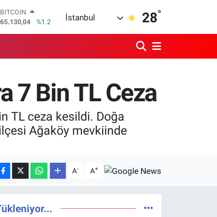
BITCOIN
°
28
İstanbul
65.130,04
%1.2
DOLAR
47,7106
%0.17
EURO
55,1652
%0.27
STERLİN
64,4046
%0.35
a 7 Bin TL Ceza
GRAM ALTIN
6618.49
%2.12
BİST100
n TL ceza kesildi. Doğa
13.773
%-19
a ilçesi Ağaköy mevkiinde
-
+
A
A
ükleniyor...