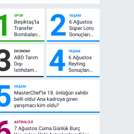
1
2
SPOR
YAŞAM
Beşiktaş’ta
6 Ağustos
Transfer
Süper Loto
Bombaları
Sonuçları
Peş Peşe!
Açıklandı!
3
4
Adalı
237 Milyon
EKONOMI
YAŞAM
Vlahovic’i
TL’lik Çekiliş
ABD Tarım
6 Ağustos
Açıkladı, 5
Dışı
Reyting
Yıldız Daha
İstihdam
Sonuçları
Listede
Verisi Altını
Açıklandı!
5
Nasıl
Zirve El
YAŞAM
Etkiler? Çok
Değiştirdi:
MasterChef’te 18. önlüğün sahibi
Basit
Muhtemel
belli oldu! Ana kadroya giren
Anlatımla
Aşk,
yarışmacı kim oldu?
Rehber
MasterChef'i
Geride
6
Bıraktı
ASTROLOJI
7 Ağustos Cuma Günlük Burç