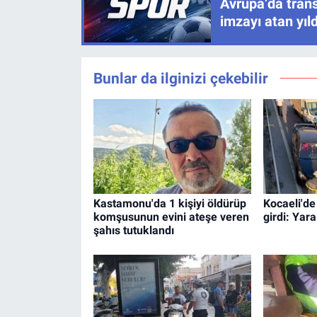
Avrupa’da trans
imzayı atan yıld
Bunlar da ilginizi çekebilir
Kastamonu'da 1 kişiyi öldürüp
Kocaeli'de
komşusunun evini ateşe veren
girdi: Yara
şahıs tutuklandı