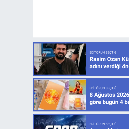
EDITÖRÜN SEÇTIĞI
Rasim Ozan Küt
adını verdiği ö
EDITÖRÜN SEÇTIĞI
8 Ağustos 2026
göre bugün 4 bu
EDITÖRÜN SEÇTIĞI