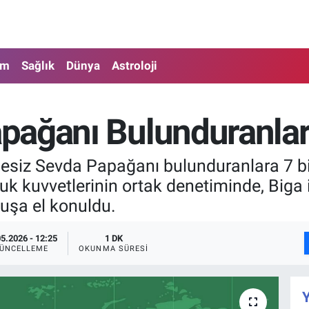
am
Sağlık
Dünya
Astroloji
pağanı Bulunduranlar
gesiz Sevda Papağanı bulunduranlara 7 bi
lluk kuvvetlerinin ortak denetiminde, Big
uşa el konuldu.
05.2026 - 12:25
1 DK
ÜNCELLEME
OKUNMA SÜRESI
Y