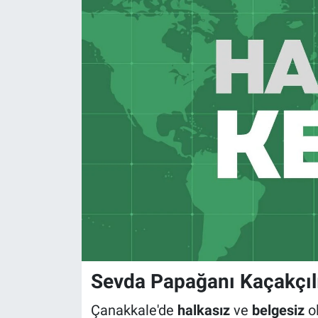
Sevda Papağanı Kaçakçılı
Çanakkale'de
halkasız
ve
belgesiz
o