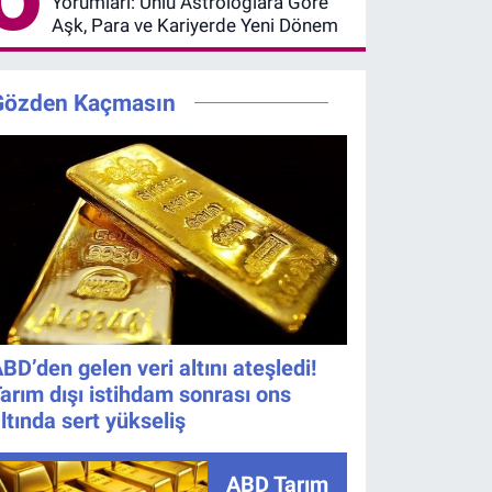
Yorumları: Ünlü Astrologlara Göre
Aşk, Para ve Kariyerde Yeni Dönem
Gözden Kaçmasın
BD’den gelen veri altını ateşledi!
arım dışı istihdam sonrası ons
ltında sert yükseliş
ABD Tarım