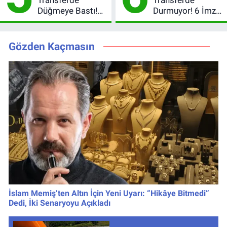
Düğmeye Bastı!
Durmuyor! 6 İmza
Leao, Camavinga
Sonrası Yeni
ve Pavard’da Son
Hedefler Belli
Durum
Oldu
Gözden Kaçmasın
İslam Memiş’ten Altın İçin Yeni Uyarı: “Hikâye Bitmedi”
Dedi, İki Senaryoyu Açıkladı