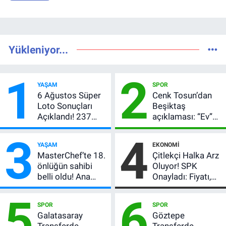
Yükleniyor...
1
2
YAŞAM
SPOR
6 Ağustos Süper
Cenk Tosun’dan
Loto Sonuçları
Beşiktaş
Açıklandı! 237
açıklaması: “Ev”
Milyon TL’lik
dedi, asıl mesajı
3
4
Çekiliş
satır arasında
YAŞAM
EKONOMI
verdi
MasterChef’te 18.
Çitlekçi Halka Arz
önlüğün sahibi
Oluyor! SPK
belli oldu! Ana
Onayladı: Fiyatı,
kadroya giren
Lot Sayısı ve
5
6
yarışmacı kim
Talep Toplama
SPOR
SPOR
oldu?
Tarihi
Galatasaray
Göztepe
Transferde
Transferde