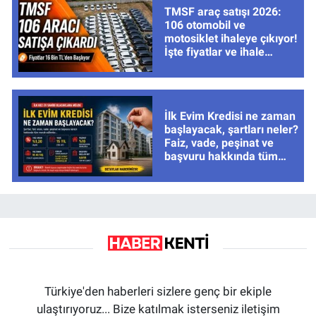
TMSF araç satışı 2026:
106 otomobil ve
motosiklet ihaleye çıkıyor!
İşte fiyatlar ve ihale
tarihleri
İlk Evim Kredisi ne zaman
başlayacak, şartları neler?
Faiz, vade, peşinat ve
başvuru hakkında tüm
cevaplar
Türkiye'den haberleri sizlere genç bir ekiple
ulaştırıyoruz... Bize katılmak isterseniz iletişim