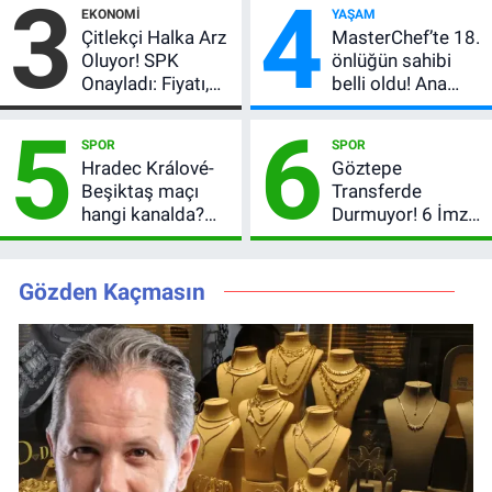
3
4
EKONOMI
YAŞAM
verdi
Çitlekçi Halka Arz
MasterChef’te 18.
Oluyor! SPK
önlüğün sahibi
Onayladı: Fiyatı,
belli oldu! Ana
Lot Sayısı ve
kadroya giren
5
6
Talep Toplama
yarışmacı kim
SPOR
SPOR
Tarihi
oldu?
Hradec Králové-
Göztepe
Beşiktaş maçı
Transferde
hangi kanalda?
Durmuyor! 6 İmza
Şifresiz canlı yayın
Sonrası Yeni
izleme rehberi
Hedefler Belli
Oldu
Gözden Kaçmasın