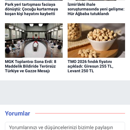
Park yeri tartışması faciaya
İzmir’deki ihale
dönüştü: Çocuğu kurtarmaya
soruşturmasında yeni gelişme:
koşan kişi hayatını kaybetti
Hür Ağbaba tutuklandı
MGK Toplantısı Sona Erdi: 8
TMO 2026 fındık fiyatını
Maddelik Bildiride Terörsüz
açıkladı: Giresun 255 TL,
Türkiye ve Gazze Mesajı
Levant 250 TL
Yorumlar