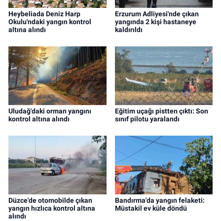
Heybeliada Deniz Harp
Erzurum Adliyesi'nde çıkan
Okulu'ndaki yangın kontrol
yangında 2 kişi hastaneye
altına alındı
kaldırıldı
Uludağ'daki orman yangını
Eğitim uçağı pistten çıktı: Son
kontrol altına alındı
sınıf pilotu yaralandı
Düzce'de otomobilde çıkan
Bandırma'da yangın felaketi:
yangın hızlıca kontrol altına
Müstakil ev küle döndü
alındı