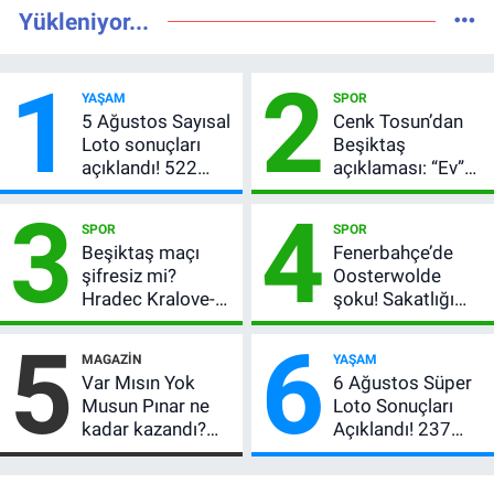
Yükleniyor...
1
2
YAŞAM
SPOR
5 Ağustos Sayısal
Cenk Tosun’dan
Loto sonuçları
Beşiktaş
açıklandı! 522
açıklaması: “Ev”
milyon TL devretti
dedi, asıl mesajı
3
4
satır arasında
SPOR
SPOR
verdi
Beşiktaş maçı
Fenerbahçe’de
şifresiz mi?
Oosterwolde
Hradec Kralove-
şoku! Sakatlığı
Beşiktaş hangi
ciddi mi, kaç hafta
5
6
kanalda, saat
oynamayacak?
MAGAZIN
YAŞAM
kaçta?
Var Mısın Yok
6 Ağustos Süper
Musun Pınar ne
Loto Sonuçları
kadar kazandı?
Açıklandı! 237
Son teklifi
Milyon TL’lik
reddetti,
Çekiliş