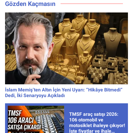
kutusundan
Gözden Kaçmasın
servet çıktı
İslam Memiş’ten Altın İçin Yeni Uyarı: “Hikâye Bitmedi”
Dedi, İki Senaryoyu Açıkladı
TMSF araç satışı 2026:
106 otomobil ve
motosiklet ihaleye çıkıyor!
İşte fiyatlar ve ihale