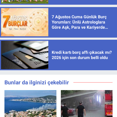
7 Ağustos Cuma Günlük Burç
Yorumları: Ünlü Astrologlara
Göre Aşk, Para ve Kariyerde
Yeni Dönem
Kredi kartı borç affı çıkacak mı?
2026 için son durum belli oldu
Bunlar da ilginizi çekebilir