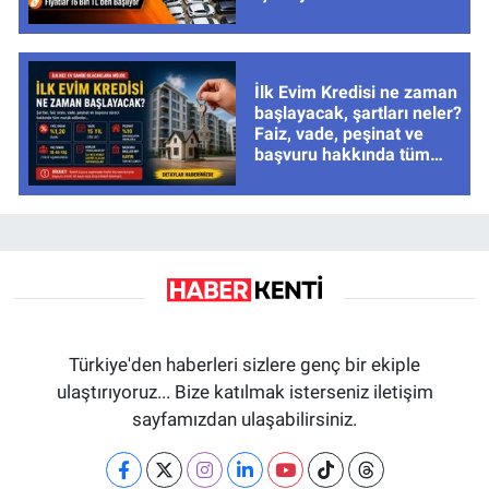
tarihleri
İlk Evim Kredisi ne zaman
başlayacak, şartları neler?
Faiz, vade, peşinat ve
başvuru hakkında tüm
cevaplar
Türkiye'den haberleri sizlere genç bir ekiple
ulaştırıyoruz... Bize katılmak isterseniz iletişim
sayfamızdan ulaşabilirsiniz.