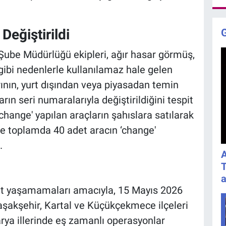
Değiştirildi
Şube Müdürlüğü ekipleri, ağır hasar görmüş,
 gibi nedenlerle kullanılamaz hale gelen
ının, yurt dışından veya piyasadan temin
rın seri numaralarıyla değiştirildiğini tespit
change' yapılan araçların şahıslara satılarak
mle toplamda 40 adet aracın ‘change'
.
A
T
a
et yaşamamaları amacıyla, 15 Mayıs 2026
Başakşehir, Kartal ve Küçükçekmece ilçeleri
arya illerinde eş zamanlı operasyonlar