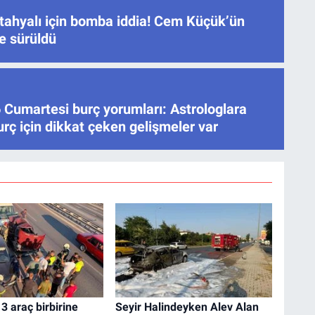
ahyalı için bomba iddia! Cem Küçük’ün
ne sürüldü
 Cumartesi burç yorumları: Astrologlara
rç için dikkat çeken gelişmeler var
 3 araç birbirine
Seyir Halindeyken Alev Alan