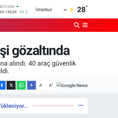
BITCOIN
°
28
İstanbul
65.130,04
%1.2
DOLAR
47,7106
%0.17
EURO
55,1652
%0.27
STERLİN
64,4046
%0.35
şi gözaltında
GRAM ALTIN
6618.49
%2.12
BİST100
a alındı. 40 araç güvenlik
13.773
%-19
ldi.
-
+
A
A
ükleniyor...