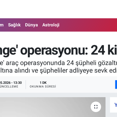
am
Sağlık
Dünya
Astroloji
nge' operasyonu: 24 ki
e' araç operasyonunda 24 şüpheli gözaltın
ına alındı ve şüpheliler adliyeye sevk edi
05.2026 - 13:30
1 DK
ÜNCELLEME
OKUNMA SÜRESI
Y