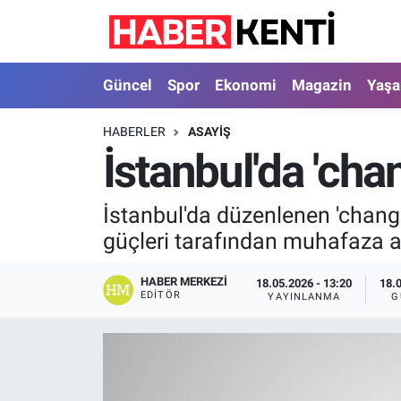
Güncel
Nöbetçi Eczaneler
Güncel
Spor
Ekonomi
Magazin
Yaş
Spor
Hava Durumu
HABERLER
ASAYIŞ
İstanbul'da 'cha
Ekonomi
İstanbul Namaz Vakitleri
Magazin
Trafik Durumu
İstanbul'da düzenlenen 'chang
güçleri tarafından muhafaza alt
Yaşam
Süper Lig Puan Durumu ve Fikstür
HABER MERKEZI
18.05.2026 - 13:20
18.
Sağlık
Tüm Manşetler
EDITÖR
YAYINLANMA
G
Dünya
Son Dakika Haberleri
Astroloji
Haber Arşivi