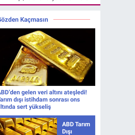
Gözden Kaçmasın
BD’den gelen veri altını ateşledi!
arım dışı istihdam sonrası ons
ltında sert yükseliş
ABD Tarım
Dışı