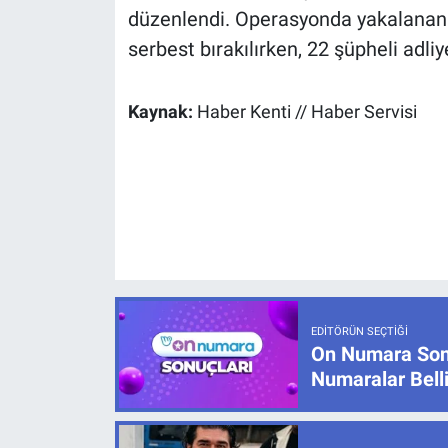
düzenlendi. Operasyonda yakalanan 2
serbest bırakılırken, 22 şüpheli adliy
Kaynak:
Haber Kenti // Haber Servisi
EDITÖRÜN SEÇTIĞI
On Numara Sonu
Numaralar Bell