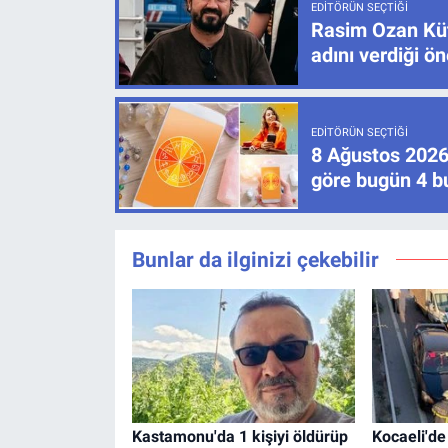
EDITÖRÜN SEÇTIĞI
Rasim Ozan Küt
adını verdiği ö
EDITÖRÜN SEÇTIĞI
8 Ağustos 2026
göre bugün 4 bu
Bunlar da ilginizi çekebilir
Kastamonu'da 1 kişiyi öldürüp
Kocaeli'de