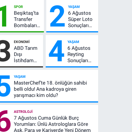
1
2
SPOR
YAŞAM
Beşiktaş’ta
6 Ağustos
Transfer
Süper Loto
Bombaları
Sonuçları
Peş Peşe!
Açıklandı!
3
4
Adalı
237 Milyon
EKONOMI
YAŞAM
Vlahovic’i
TL’lik Çekiliş
ABD Tarım
6 Ağustos
Açıkladı, 5
Dışı
Reyting
Yıldız Daha
İstihdam
Sonuçları
Listede
Verisi Altını
Açıklandı!
5
Nasıl
Zirve El
YAŞAM
Etkiler? Çok
Değiştirdi:
MasterChef’te 18. önlüğün sahibi
Basit
Muhtemel
belli oldu! Ana kadroya giren
Anlatımla
Aşk,
yarışmacı kim oldu?
Rehber
MasterChef'i
Geride
6
Bıraktı
ASTROLOJI
7 Ağustos Cuma Günlük Burç
Yorumları: Ünlü Astrologlara Göre
Aşk, Para ve Kariyerde Yeni Dönem