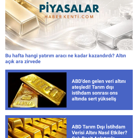
Bu hafta hangi yatırım aracı ne kadar kazandırdı? Altın
açık ara zirvede
ABD’den gelen veri altını
ateşledi! Tarım dışı
istihdam sonrası ons
altında sert yükseliş
ABD Tarım Dışı İstihdam
Verisi Altını Nasıl Etkiler?