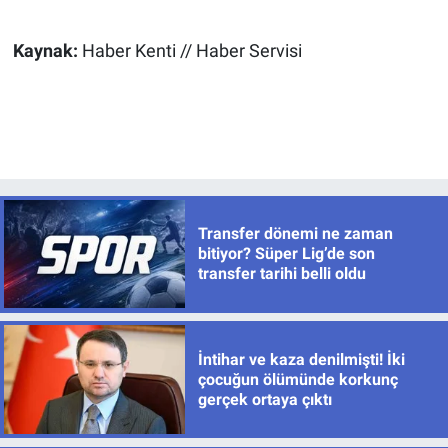
Kaynak:
Haber Kenti // Haber Servisi
Transfer dönemi ne zaman
bitiyor? Süper Lig’de son
transfer tarihi belli oldu
İntihar ve kaza denilmişti! İki
çocuğun ölümünde korkunç
gerçek ortaya çıktı