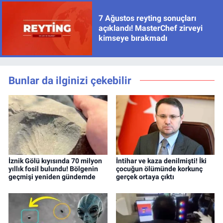
7 Ağustos reyting sonuçları
açıklandı! MasterChef zirveyi
kimseye bırakmadı
Bunlar da ilginizi çekebilir
İznik Gölü kıyısında 70 milyon
İntihar ve kaza denilmişti! İki
yıllık fosil bulundu! Bölgenin
çocuğun ölümünde korkunç
geçmişi yeniden gündemde
gerçek ortaya çıktı