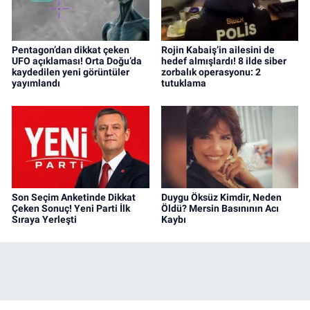
Pentagon’dan dikkat çeken
Rojin Kabaiş’in ailesini de
UFO açıklaması! Orta Doğu’da
hedef almışlardı! 8 ilde siber
kaydedilen yeni görüntüler
zorbalık operasyonu: 2
yayımlandı
tutuklama
Son Seçim Anketinde Dikkat
Duygu Öksüz Kimdir, Neden
Çeken Sonuç! Yeni Parti İlk
Öldü? Mersin Basınının Acı
Sıraya Yerleşti
Kaybı