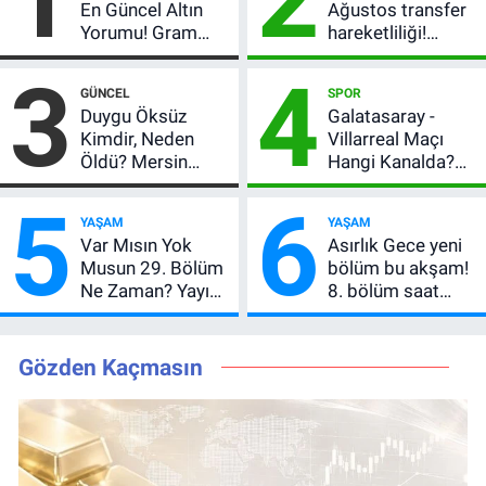
En Güncel Altın
Ağustos transfer
Yorumu! Gram
hareketliliği!
Altın İçin 6.350 TL
Yönetim 5 bölge
3
4
Uyarısı, Yıl Sonu
için düğmeye
GÜNCEL
SPOR
Beklentisi
bastı
Duygu Öksüz
Galatasaray -
Değişmedi
Kimdir, Neden
Villarreal Maçı
Öldü? Mersin
Hangi Kanalda?
Basınının Acı
Hazırlık Maçı Ne
5
6
Kaybı
Zaman, Saat
YAŞAM
YAŞAM
Kaçta, Nereden
Var Mısın Yok
Asırlık Gece yeni
İzlenir?
Musun 29. Bölüm
bölüm bu akşam!
Ne Zaman? Yayın
8. bölüm saat
Günü Değişti, Yeni
kaçta, TRT 1 canlı
Tarih Belli Oldu!
nasıl izlenir?
Gözden Kaçmasın