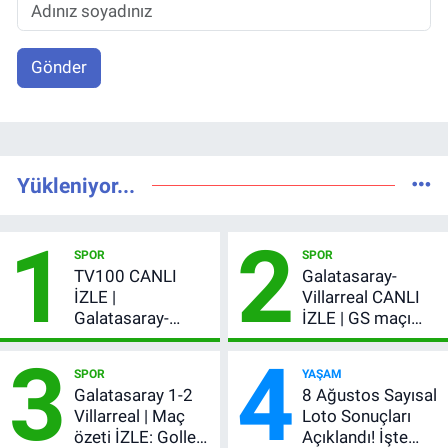
Gönder
Yükleniyor...
1
2
SPOR
SPOR
TV100 CANLI
Galatasaray-
İZLE |
Villarreal CANLI
Galatasaray-
İZLE | GS maçı
Villarreal maçı
hangi kanalda,
3
4
başladı! GS maçı
şifresiz mi?
SPOR
YAŞAM
şifresiz canlı yayın
Galatasaray 1-2
8 Ağustos Sayısal
Villarreal | Maç
Loto Sonuçları
özeti İZLE: Goller
Açıklandı! İşte