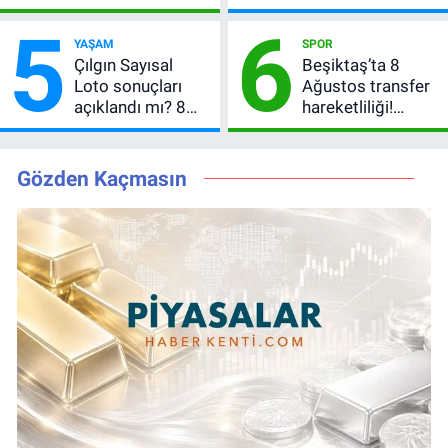
peş peşe geldi,
Kazandıran 6
5
6
Okan Buruk
Numara
YAŞAM
SPOR
kırmızı kart gördü!
Çılgın Sayısal
Beşiktaş’ta 8
Loto sonuçları
Ağustos transfer
açıklandı mı? 8
hareketliliği!
Ağustos 2026
Yönetim 5 bölge
kazanan
için düğmeye
numaralar
bastı
Gözden Kaçmasın