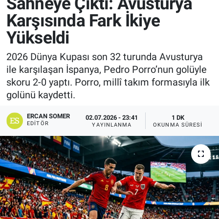
Sahneye Çıktı: Avusturya
Karşısında Fark İkiye
Yükseldi
2026 Dünya Kupası son 32 turunda Avusturya
ile karşılaşan İspanya, Pedro Porro’nun golüyle
skoru 2-0 yaptı. Porro, millî takım formasıyla ilk
golünü kaydetti.
ERCAN SOMER
02.07.2026 - 23:41
1 DK
EDITÖR
YAYINLANMA
OKUNMA SÜRESI