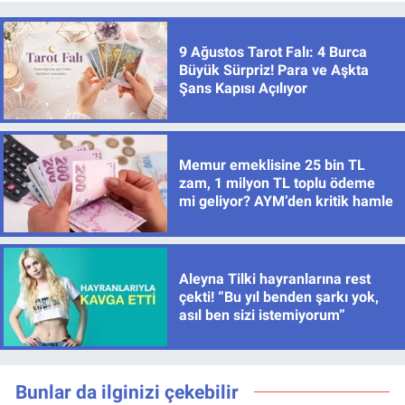
9 Ağustos Tarot Falı: 4 Burca
Büyük Sürpriz! Para ve Aşkta
Şans Kapısı Açılıyor
Memur emeklisine 25 bin TL
zam, 1 milyon TL toplu ödeme
mi geliyor? AYM’den kritik hamle
Aleyna Tilki hayranlarına rest
çekti! “Bu yıl benden şarkı yok,
asıl ben sizi istemiyorum”
Bunlar da ilginizi çekebilir