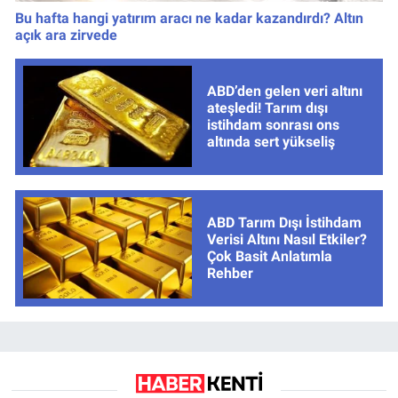
Bu hafta hangi yatırım aracı ne kadar kazandırdı? Altın
açık ara zirvede
ABD’den gelen veri altını
ateşledi! Tarım dışı
istihdam sonrası ons
altında sert yükseliş
ABD Tarım Dışı İstihdam
Verisi Altını Nasıl Etkiler?
Çok Basit Anlatımla
Rehber