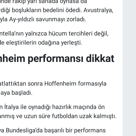
nde rakip yarı sahada oynasa da
i boşlukların bedelini ödedi. Avustralya,
la Ay-yıldızlı savunmayı zorladı.
ntella’nın yalnızca hücum tercihleri değil,
eleştirilerin odağına yerleşti.
nheim performansı dikkat
 atlattıktan sonra Hoffenheim formasıyla
aya başladı.
in İtalya ile oynadığı hazırlık maçında ön
anmış ve uzun süre futboldan uzak kalmıştı.
Bundesliga’da başarılı bir performans