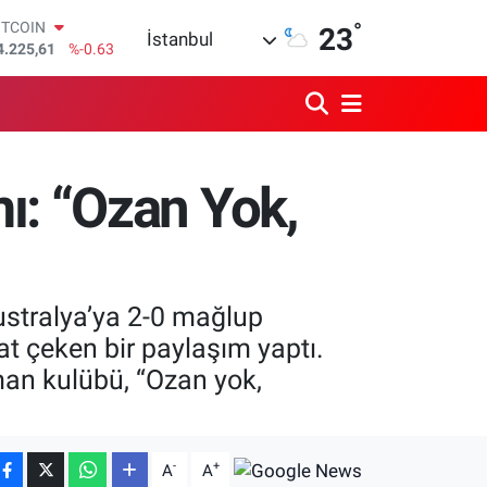
ITCOIN
°
23
İstanbul
4.225,61
%-0.63
OLAR
7,7143
%0.16
URO
5,0317
%-0.02
TERLİN
4,2463
%0.07
ı: “Ozan Yok,
RAM ALTIN
510.40
%0.45
İST100
3.799
%70
ustralya’ya 2-0 mağlup
 çeken bir paylaşım yaptı.
an kulübü, “Ozan yok,
-
+
A
A