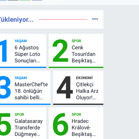
ükleniyor...
1
2
YAŞAM
SPOR
6 Ağustos
Cenk
Süper Loto
Tosun’dan
Sonuçları
Beşiktaş
Açıklandı!
açıklaması:
3
4
237 Milyon
“Ev” dedi,
YAŞAM
EKONOMI
TL’lik Çekiliş
asıl mesajı
MasterChef’te
Çitlekçi
satır
18. önlüğün
Halka Arz
arasında
sahibi belli
Oluyor!
verdi
oldu! Ana
SPK
5
6
kadroya giren
Onayladı:
SPOR
SPOR
yarışmacı kim
Fiyatı, Lot
Galatasaray
Hradec
oldu?
Sayısı ve
Transferde
Králové-
Talep
Düğmeye
Beşiktaş
Toplama