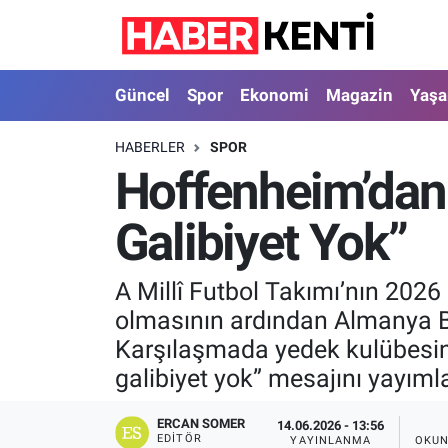
Güncel
Nöbetçi Eczaneler
Güncel
Spor
Ekonomi
Magazin
Yaş
Spor
Hava Durumu
HABERLER
SPOR
Hoffenheim’dan
Ekonomi
İstanbul Namaz Vakitleri
Galibiyet Yok”
Magazin
Trafik Durumu
Yaşam
Süper Lig Puan Durumu ve Fikstür
A Millî Futbol Takımı’nın 202
olmasının ardından Almanya Bu
Sağlık
Tüm Manşetler
Karşılaşmada yedek kulübesin
galibiyet yok” mesajını yayıml
Dünya
Son Dakika Haberleri
ERCAN SOMER
14.06.2026 - 13:56
Astroloji
Haber Arşivi
EDITÖR
YAYINLANMA
OKUN