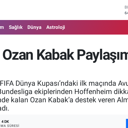
B
6
D
4
am
Sağlık
Dünya
Astroloji
E
5
S
6
 Ozan Kabak Paylaşım
G
6
B
1
6 FIFA Dünya Kupası’ndaki ilk maçında Av
ndesliga ekiplerinden Hoffenheim dikkat
de kalan Ozan Kabak’a destek veren Alm
adı.
4 DK
MA SÜRESI