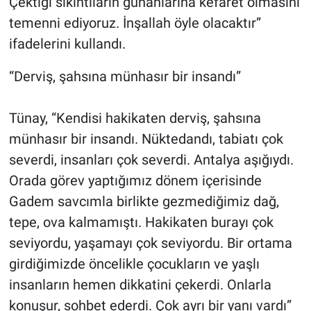
Çektiği sıkıntıların günahlarına kefaret olmasını
temenni ediyoruz. İnşallah öyle olacaktır”
ifadelerini kullandı.
“Derviş, şahsına münhasır bir insandı”
Tünay, “Kendisi hakikaten derviş, şahsına
münhasır bir insandı. Nüktedandı, tabiatı çok
severdi, insanları çok severdi. Antalya aşığıydı.
Orada görev yaptığımız dönem içerisinde
Gadem savcımla birlikte gezmediğimiz dağ,
tepe, ova kalmamıştı. Hakikaten burayı çok
seviyordu, yaşamayı çok seviyordu. Bir ortama
girdiğimizde öncelikle çocukların ve yaşlı
insanların hemen dikkatini çekerdi. Onlarla
konuşur, sohbet ederdi. Çok ayrı bir yanı vardı”