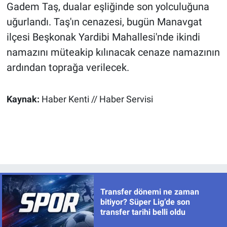
Gadem Taş, dualar eşliğinde son yolculuğuna
uğurlandı. Taş'ın cenazesi, bugün Manavgat
ilçesi Beşkonak Yardibi Mahallesi'nde ikindi
namazını müteakip kılınacak cenaze namazının
ardından toprağa verilecek.
Kaynak:
Haber Kenti // Haber Servisi
Transfer dönemi ne zaman
bitiyor? Süper Lig’de son
transfer tarihi belli oldu