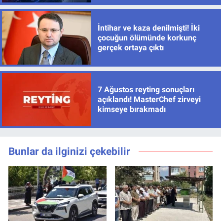
İntihar ve kaza denilmişti! İki
çocuğun ölümünde korkunç
gerçek ortaya çıktı
7 Ağustos reyting sonuçları
açıklandı! MasterChef zirveyi
kimseye bırakmadı
Bunlar da ilginizi çekebilir