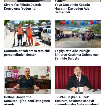
Siverek'te Filistin Destek
Yaya Geçidinde Kazada
Konvoyuna Yoğun İlgi
Hayatını Kaybeden Adam
Defnedildi
Çorum'da arızalı araca temizlik
Yeşilyurt'ta Aile Pikniği:
personelinden destek
Binlerce Katılımcı Geleneksel
Şenlikte Buluştu
Gölbaşı Jandarma
ER-VAK Başkanı Güzel:
Komutanlığı'na Yeni Üsteğmen
'Erzurum, savunma sanayii
Atandı
alanında daha fazla yer almalı'