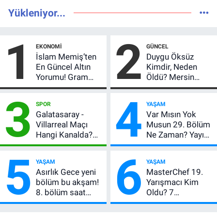
Yükleniyor...
1
2
EKONOMI
GÜNCEL
İslam Memiş’ten
Duygu Öksüz
En Güncel Altın
Kimdir, Neden
Yorumu! Gram
Öldü? Mersin
Altın İçin 6.350 TL
Basınının Acı
3
4
Uyarısı, Yıl Sonu
Kaybı
SPOR
YAŞAM
Beklentisi
Galatasaray -
Var Mısın Yok
Değişmedi
Villarreal Maçı
Musun 29. Bölüm
Hangi Kanalda?
Ne Zaman? Yayın
Hazırlık Maçı Ne
Günü Değişti, Yeni
5
6
Zaman, Saat
Tarih Belli Oldu!
YAŞAM
YAŞAM
Kaçta, Nereden
Asırlık Gece yeni
MasterChef 19.
İzlenir?
bölüm bu akşam!
Yarışmacı Kim
8. bölüm saat
Oldu? 7
kaçta, TRT 1 canlı
Ağustos’ta Ana
nasıl izlenir?
Kadro İçin Kritik