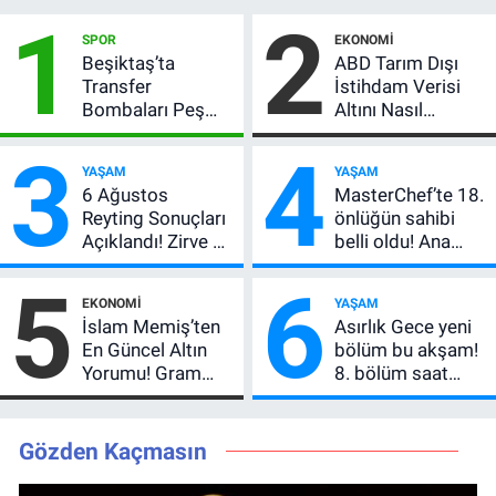
1
2
SPOR
EKONOMI
Beşiktaş’ta
ABD Tarım Dışı
Transfer
İstihdam Verisi
Bombaları Peş
Altını Nasıl
Peşe! Adalı
Etkiler? Çok Basit
3
4
Vlahovic’i
Anlatımla Rehber
YAŞAM
YAŞAM
Açıkladı, 5 Yıldız
6 Ağustos
MasterChef’te 18.
Daha Listede
Reyting Sonuçları
önlüğün sahibi
Açıklandı! Zirve El
belli oldu! Ana
Değiştirdi:
kadroya giren
5
6
Muhtemel Aşk,
yarışmacı kim
EKONOMI
YAŞAM
MasterChef'i
oldu?
İslam Memiş’ten
Asırlık Gece yeni
Geride Bıraktı
En Güncel Altın
bölüm bu akşam!
Yorumu! Gram
8. bölüm saat
Altın İçin 6.350 TL
kaçta, TRT 1 canlı
Uyarısı, Yıl Sonu
nasıl izlenir?
Beklentisi
Gözden Kaçmasın
Değişmedi