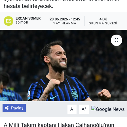
hesabı belirleyecek.
ERCAN SOMER
28.06.2026 - 12:45
4 DK
EDITÖR
YAYINLANMA
OKUNMA SÜRESI
Paylaş
-
+
A
A
A Milli Takım kaptanı Hakan Çalhanoğlu’nun