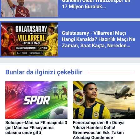
Gündem Oldu! Trabzonspor’un
17 Milyon Euroluk
Sözleşmesinde Son Durum
Galatasaray - Villarreal Maçı
Hangi Kanalda? Hazırlık Maçı Ne
Zaman, Saat Kaçta, Nereden
İzlenir?
Bunlar da ilginizi çekebilir
Boluspor-Manisa FK maçında 3
Fenerbahçe’den Bir Dünya
gol! Manisa FK soyunma
Yıldızı Hamlesi Daha!
odasına önde gitti
Greenwood’un Eski Takım
Arkadaşı Gündemde