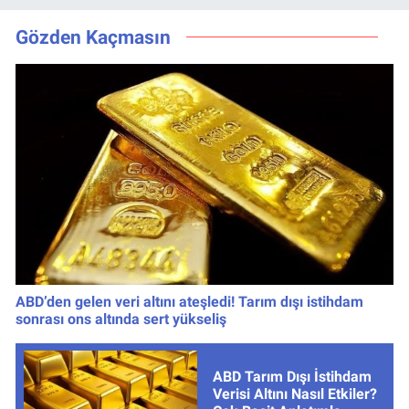
Muhtemel Aşk,
yarışmacı kim
MasterChef'i
oldu?
Gözden Kaçmasın
Geride Bıraktı
ABD’den gelen veri altını ateşledi! Tarım dışı istihdam
sonrası ons altında sert yükseliş
ABD Tarım Dışı İstihdam
Verisi Altını Nasıl Etkiler?