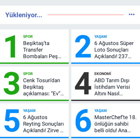
Yükleniyor...
1
2
SPOR
YAŞAM
Beşiktaş’ta
6 Ağustos Süper
Transfer
Loto Sonuçları
Bombaları Peş
Açıklandı! 237
Peşe! Adalı
Milyon TL’lik
3
4
Vlahovic’i
Çekiliş
SPOR
EKONOMI
Açıkladı, 5 Yıldız
Cenk Tosun’dan
ABD Tarım Dışı
Daha Listede
Beşiktaş
İstihdam Verisi
açıklaması: “Ev”
Altını Nasıl
dedi, asıl mesajı
Etkiler? Çok Basit
5
6
satır arasında
Anlatımla Rehber
YAŞAM
YAŞAM
verdi
6 Ağustos
MasterChef’te 18.
Reyting Sonuçları
önlüğün sahibi
Açıklandı! Zirve El
belli oldu! Ana
Değiştirdi:
kadroya giren