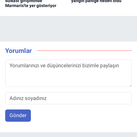
suikast girişiminde
yangın paniğe neden oldu
Marmaris'te yer gösteriyor
Yorumlar
Gönder