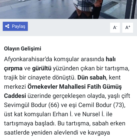
Paylaş
-
+
A
A
Olayın Gelişimi
Afyonkarahisar'da komşular arasında
halı
çırpma
ve
gürültü
yüzünden çıkan bir tartışma,
trajik bir cinayete dönüştü.
Dün sabah
, kent
merkezi
Örnekevler Mahallesi Fatih Gümüş
Caddesi
üzerinde gerçekleşen olayda, yaşlı çift
Sevimgül Bodur (66) ve eşi Cemil Bodur (73),
üst kat komşuları Erhan İ. ve Nursel İ. ile
tartışmaya başladı. Bu tartışma, sabah erken
saatlerde yeniden alevlendi ve kavgaya