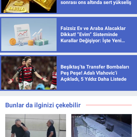
sonrası ons altında sert yükseliş
Faizsiz Ev ve Araba Alacaklar
Dikkat! “Evim” Sisteminde
Kurallar Değişiyor: İşte Yeni
Limitler
Beşiktaş’ta Transfer Bombaları
Peş Peşe! Adalı Vlahovic’i
Açıkladı, 5 Yıldız Daha Listede
Bunlar da ilginizi çekebilir