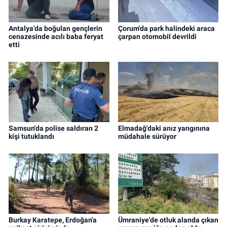
Antalya'da boğulan gençlerin
Çorum'da park halindeki araca
cenazesinde acılı baba feryat
çarpan otomobil devrildi
etti
Samsun'da polise saldıran 2
Elmadağ'daki anız yangınına
kişi tutuklandı
müdahale sürüyor
Burkay Karatepe, Erdoğan'a
Ümraniye'de otluk alanda çıkan