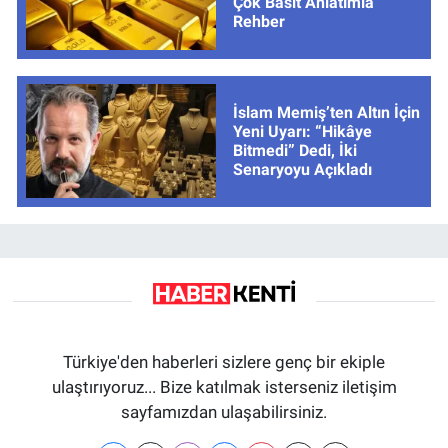
Çok Basit Anlatımla
Rehber
İslam Memiş’ten Altın İçin
Yeni Uyarı: “Hikâye
Bitmedi” Dedi, İki
Senaryoyu Açıkladı
Türkiye'den haberleri sizlere genç bir ekiple
ulaştırıyoruz... Bize katılmak isterseniz iletişim
sayfamızdan ulaşabilirsiniz.