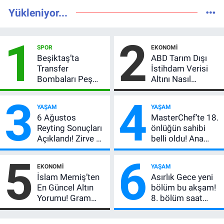
Yükleniyor...
1
2
SPOR
EKONOMI
Beşiktaş’ta
ABD Tarım Dışı
Transfer
İstihdam Verisi
Bombaları Peş
Altını Nasıl
Peşe! Adalı
Etkiler? Çok Basit
3
4
Vlahovic’i
Anlatımla Rehber
YAŞAM
YAŞAM
Açıkladı, 5 Yıldız
6 Ağustos
MasterChef’te 18.
Daha Listede
Reyting Sonuçları
önlüğün sahibi
Açıklandı! Zirve El
belli oldu! Ana
Değiştirdi:
kadroya giren
5
6
Muhtemel Aşk,
yarışmacı kim
EKONOMI
YAŞAM
MasterChef'i
oldu?
İslam Memiş’ten
Asırlık Gece yeni
Geride Bıraktı
En Güncel Altın
bölüm bu akşam!
Yorumu! Gram
8. bölüm saat
Altın İçin 6.350 TL
kaçta, TRT 1 canlı
Uyarısı, Yıl Sonu
nasıl izlenir?