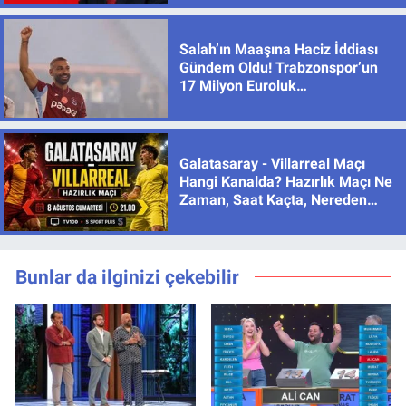
Salah’ın Maaşına Haciz İddiası
Gündem Oldu! Trabzonspor’un
17 Milyon Euroluk
Sözleşmesinde Son Durum
Galatasaray - Villarreal Maçı
Hangi Kanalda? Hazırlık Maçı Ne
Zaman, Saat Kaçta, Nereden
İzlenir?
Bunlar da ilginizi çekebilir