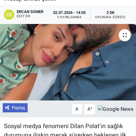
ERCAN SOMER
02.07.2026 - 14:05
2 DK
EDITÖR
YAYINLANMA
OKUNMA SÜRESI
Paylaş
-
+
A
A
Sosyal medya fenomeni Dilan Polat’ın sağlık
durumuna ilişkin merak sürerken beklenen ilk