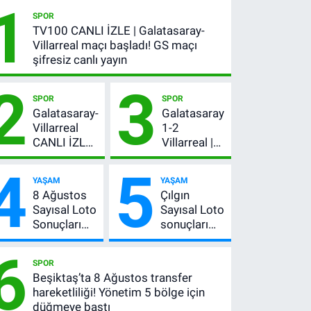
1
SPOR
TV100 CANLI İZLE | Galatasaray-
Villarreal maçı başladı! GS maçı
şifresiz canlı yayın
2
3
SPOR
SPOR
Galatasaray-
Galatasaray
Villarreal
1-2
CANLI İZLE |
Villarreal |
GS maçı
Maç özeti
4
5
hangi
İZLE: Goller
YAŞAM
YAŞAM
kanalda,
peş peşe
8 Ağustos
Çılgın
şifresiz mi?
geldi, Okan
Sayısal Loto
Sayısal Loto
Buruk
Sonuçları
sonuçları
kırmızı kart
Açıklandı!
açıklandı
gördü!
6
İşte
mı? 8
SPOR
Kazandıran
Ağustos
Beşiktaş’ta 8 Ağustos transfer
6 Numara
2026
hareketliliği! Yönetim 5 bölge için
kazanan
düğmeye bastı