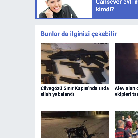
Cansever evli m
kimdi?
Bunlar da ilginizi çekebilir
Cilvegözü Sınır Kapısı'nda tırda
Alev alan 
silah yakalandı
ekipleri t