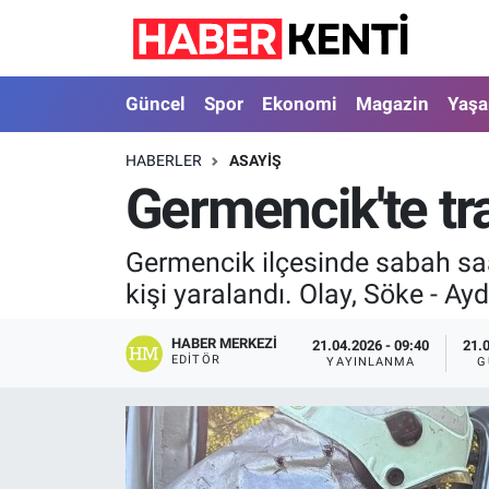
Güncel
Nöbetçi Eczaneler
Güncel
Spor
Ekonomi
Magazin
Yaş
Spor
Hava Durumu
HABERLER
ASAYIŞ
Germencik'te tra
Ekonomi
İstanbul Namaz Vakitleri
Magazin
Trafik Durumu
Germencik ilçesinde sabah saa
kişi yaralandı. Olay, Söke - Ayd
Yaşam
Süper Lig Puan Durumu ve Fikstür
HABER MERKEZI
21.04.2026 - 09:40
21.
Sağlık
Tüm Manşetler
EDITÖR
YAYINLANMA
G
Dünya
Son Dakika Haberleri
Astroloji
Haber Arşivi