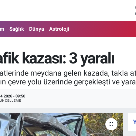
am
Sağlık
Dünya
Astroloji
fik kazası: 3 yaralı
tlerinde meydana gelen kazada, takla ata
ın çevre yolu üzerinde gerçekleşti ve yaral
04.2026 - 09:50
ÜNCELLEME
Y