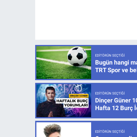
EDITÖRÜN SEÇTIĞI
Bugün hangi ma
TRT Spor ve be
EDITÖRÜN SEÇTIĞI
Dinçer Güner 1
Hafta 12 Burç 
EDITÖRÜN SEÇTIĞI