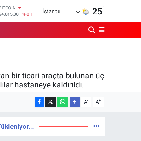
64.815,30
%-0.1
°
25
DOLAR
İstanbul
47,7436
%0.18
EURO
55,2510
%0.32
STERLİN
64,4811
%0.38
GRAM ALTIN
6660.55
%0
BİST100
13.779
%-14
n bir ticari araçta bulunan üç
ılar hastaneye kaldırıldı.
-
+
A
A
ükleniyor...