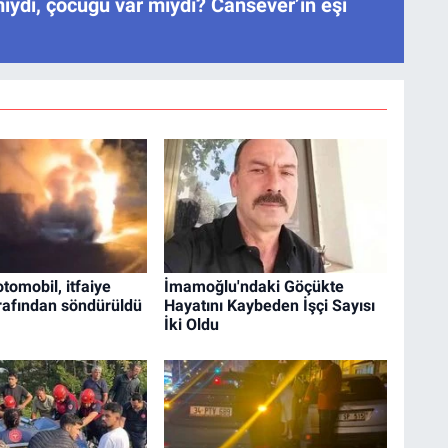
iydi, çocuğu var mıydı? Cansever’in eşi
otomobil, itfaiye
İmamoğlu'ndaki Göçükte
arafından söndürüldü
Hayatını Kaybeden İşçi Sayısı
İki Oldu