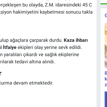
rçekleşen bu olayda, Z.M. idaresindeki 45 C
ksiyon hakimiyetini kaybetmesi sonucu takla
rulup ağaçlara çarparak durdu.
Kaza ihbarı
 İtfaiye
ekipleri olay yerine sevk edildi.
an yaralıları çıkardı ve sağlık ekiplerine
rılarak tedavi altına alındı.
r
B
k
ruşturma devam etmektedir.
z