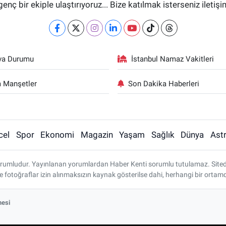
genç bir ekiple ulaştırıyoruz... Bize katılmak isterseniz iletiş
va Durumu
İstanbul Namaz Vakitleri
 Manşetler
Son Dakika Haberleri
cel
Spor
Ekonomi
Magazin
Yaşam
Sağlık
Dünya
Astr
rumludur. Yayınlanan yorumlardan Haber Kenti sorumlu tutulamaz. Sitedeki 
ve fotoğraflar izin alınmaksızın kaynak gösterilse dahi, herhangi bir ort
mesi