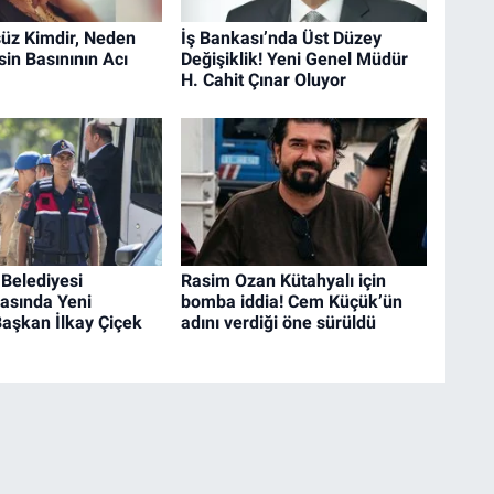
üz Kimdir, Neden
İş Bankası’nda Üst Düzey
in Basınının Acı
Değişiklik! Yeni Genel Müdür
H. Cahit Çınar Oluyor
Belediyesi
Rasim Ozan Kütahyalı için
asında Yeni
bomba iddia! Cem Küçük’ün
aşkan İlkay Çiçek
adını verdiği öne sürüldü