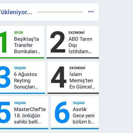
ükleniyor...
1
2
SPOR
EKONOMI
Beşiktaş’ta
ABD Tarım
Transfer
Dışı
Bombaları
İstihdam
Peş Peşe!
Verisi Altını
3
4
Adalı
Nasıl
YAŞAM
EKONOMI
Vlahovic’i
Etkiler? Çok
6 Ağustos
İslam
Açıkladı, 5
Basit
Reyting
Memiş’ten
Yıldız Daha
Anlatımla
Sonuçları
En Güncel
Listede
Rehber
Açıklandı!
Altın
5
6
Zirve El
Yorumu!
YAŞAM
YAŞAM
Değiştirdi:
Gram Altın
MasterChef’te
Asırlık
Muhtemel
İçin 6.350
18. önlüğün
Gece yeni
Aşk,
TL Uyarısı,
sahibi belli
bölüm bu
MasterChef'i
Yıl Sonu
oldu! Ana
akşam! 8.
Geride
Beklentisi