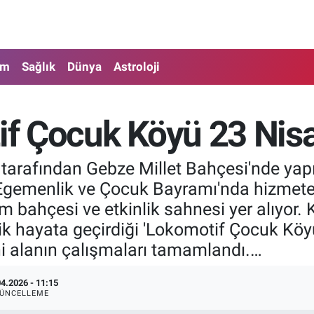
am
Sağlık
Dünya
Astroloji
 Çocuk Köyü 23 Nisan
i tarafından Gebze Millet Bahçesi'nde y
Egemenlik ve Çocuk Bayramı'nda hizmete
ım bahçesi ve etkinlik sahnesi yer alıyor.
lik hayata geçirdiği 'Lokomotif Çocuk Kö
ni alanın çalışmaları tamamlandı.…
04.2026 - 11:15
ÜNCELLEME