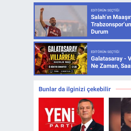
EDITÖRÜN SEÇTIĞI
Salah’ın Maaşı
Trabzonspor’un
Durum
EDITÖRÜN SEÇTIĞI
Galatasaray - V
Ne Zaman, Saat
Bunlar da ilginizi çekebilir