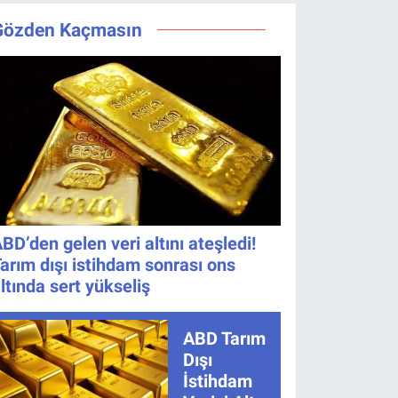
kadroya giren
bölüm
Bıraktı
Değişmedi
yarışmacı kim
saat
Gözden Kaçmasın
oldu?
kaçta, TRT
1 canlı
nasıl
izlenir?
BD’den gelen veri altını ateşledi!
arım dışı istihdam sonrası ons
ltında sert yükseliş
ABD Tarım
Dışı
İstihdam