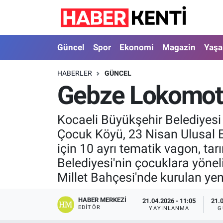
Güncel
Nöbetçi Eczaneler
Güncel
Spor
Ekonomi
Magazin
Yaş
Spor
Hava Durumu
HABERLER
GÜNCEL
Gebze Lokomotif
Ekonomi
İstanbul Namaz Vakitleri
Magazin
Trafik Durumu
Kocaeli Büyükşehir Belediyes
Çocuk Köyü, 23 Nisan Ulusal 
Yaşam
Süper Lig Puan Durumu ve Fikstür
için 10 ayrı tematik vagon, tar
Belediyesi'nin çocuklara yöne
Sağlık
Tüm Manşetler
Millet Bahçesi'nde kurulan ye
Dünya
Son Dakika Haberleri
HABER MERKEZI
21.04.2026 - 11:05
21.
EDITÖR
YAYINLANMA
G
Astroloji
Haber Arşivi