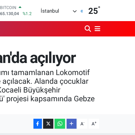
65.130,04
%1.2
°
DOLAR
25
İstanbul
47,7436
%0.18
EURO
55,2510
%0.32
STERLİN
64,4811
%0.38
GRAM ALTIN
6648.99
%2.59
'da açılıyor
BİST100
13.773
%-19
apımı tamamlanan Lokomotif
 açılacak. Alanda çocuklar
 Kocaeli Büyükşehir
yü' projesi kapsamında Gebze
-
+
A
A