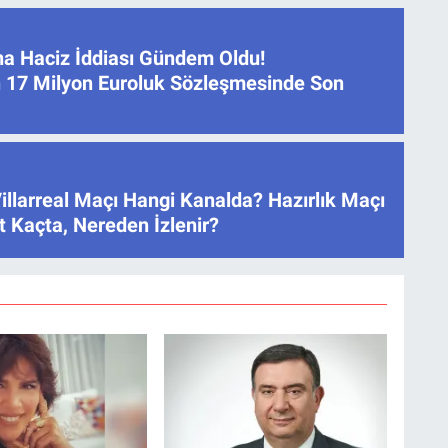
na Haciz İddiası Gündem Oldu!
 17 Milyon Euroluk Sözleşmesinde Son
illarreal Maçı Hangi Kanalda? Hazırlık Maçı
 Kaçta, Nereden İzlenir?