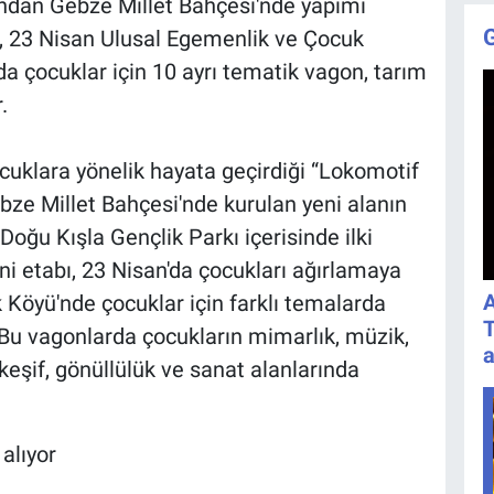
ından Gebze Millet Bahçesi'nde yapımı
23 Nisan Ulusal Egemenlik ve Çocuk
a çocuklar için 10 ayrı tematik vagon, tarım
.
cuklara yönelik hayata geçirdiği “Lokomotif
ze Millet Bahçesi'nde kurulan yeni alanın
ğu Kışla Gençlik Parkı içerisinde ilki
i etabı, 23 Nisan'da çocukları ağırlamaya
A
Köyü'nde çocuklar için farklı temalarda
T
 Bu vagonlarda çocukların mimarlık, müzik,
a
keşif, gönüllülük ve sanat alanlarında
alıyor