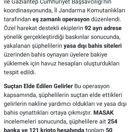
ile Gaziantep Cumhuriyet Başsavcılığı'nın
koordinasyonunda, İl Jandarma Komutanlıkları
tarafından
eş zamanlı operasyon
düzenlendi.
Özel harekat destekli ekiplerin
92 ayrı adrese
yönelik gerçekleştirdiği baskınlar sonucunda,
yakalanan şüphelilerin
yasa dışı bahis siteleri
üzerinden bahis oynayan üyelere bakiye
yüklemek için havuz hesapları oluşturdukları
tespit edildi.
Suçtan Elde Edilen Gelirler
Bu operasyon
kapsamında, şüphelilerin suçtan elde ettikleri
gelirlerin nakline yardımcı oldukları ve yasa dışı
bahis oynattıkları ortaya çıkmıştır.
MASAK
incelemeleri sonucunda, şüphelilere ait
254
banka ve 121 kripto hesabında
toplam
50