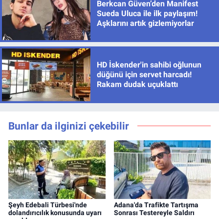
Berkcan Güven’den Manifest
Sueda Uluca ile ilk paylaşım!
Aşklarını artık gizlemiyorlar
HD İskender'in sahibi oğlunun
düğünü için servet harcadı!
Rakam dudak uçuklattı
Bunlar da ilginizi çekebilir
Şeyh Edebali Türbesi'nde
Adana'da Trafikte Tartışma
dolandırıcılık konusunda uyarı
Sonrası Testereyle Saldırı