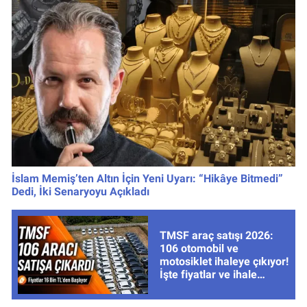
İslam Memiş’ten Altın İçin Yeni Uyarı: “Hikâye Bitmedi”
Dedi, İki Senaryoyu Açıkladı
TMSF araç satışı 2026:
106 otomobil ve
motosiklet ihaleye çıkıyor!
İşte fiyatlar ve ihale
tarihleri