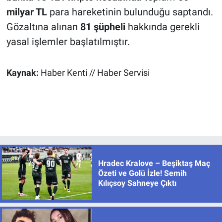
milyar TL
para hareketinin bulunduğu saptandı.
Gözaltına alınan
81 şüpheli
hakkında gerekli
yasal işlemler başlatılmıştır.
Kaynak:
Haber Kenti // Haber Servisi
Hradec Kralove – Beşiktaş Maç
Özeti ve Golü İzle! Semih
Kılıçsoy Sahneye Çıktı