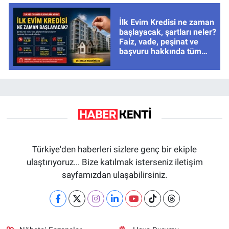
İlk Evim Kredisi ne zaman
başlayacak, şartları neler?
Faiz, vade, peşinat ve
başvuru hakkında tüm
cevaplar
Türkiye'den haberleri sizlere genç bir ekiple
ulaştırıyoruz... Bize katılmak isterseniz iletişim
sayfamızdan ulaşabilirsiniz.