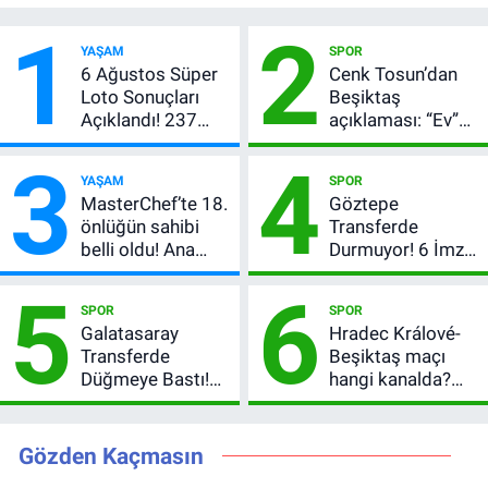
1
2
YAŞAM
SPOR
6 Ağustos Süper
Cenk Tosun’dan
Loto Sonuçları
Beşiktaş
Açıklandı! 237
açıklaması: “Ev”
Milyon TL’lik
dedi, asıl mesajı
3
4
Çekiliş
satır arasında
YAŞAM
SPOR
verdi
MasterChef’te 18.
Göztepe
önlüğün sahibi
Transferde
belli oldu! Ana
Durmuyor! 6 İmza
kadroya giren
Sonrası Yeni
5
6
yarışmacı kim
Hedefler Belli
SPOR
SPOR
oldu?
Oldu
Galatasaray
Hradec Králové-
Transferde
Beşiktaş maçı
Düğmeye Bastı!
hangi kanalda?
Leao, Camavinga
Şifresiz canlı yayın
ve Pavard’da Son
izleme rehberi
Durum
Gözden Kaçmasın