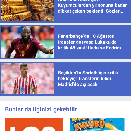
Kuyumculardan yıl sonuna kadar
dikkat çeken beklenti: Gözler
yeniden 8 bin TL seviyesinde
Fenerbahçe’de 10 Ağustos
transfer dosyası: Lukaku’da
kritik 48 saat! Ueda ve Endrick
için de sıcak gelişme
Beşiktaş’ta Sörloth için kritik
bekleyiş! Transferin kilidi
Madrid’de açılacak
Bunlar da ilginizi çekebilir