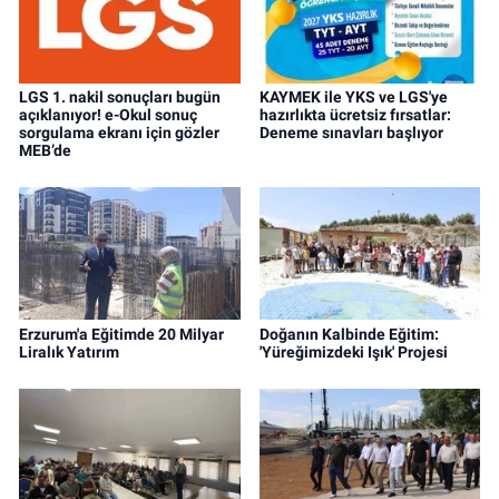
LGS 1. nakil sonuçları bugün
KAYMEK ile YKS ve LGS'ye
açıklanıyor! e-Okul sonuç
hazırlıkta ücretsiz fırsatlar:
sorgulama ekranı için gözler
Deneme sınavları başlıyor
MEB’de
Erzurum'a Eğitimde 20 Milyar
Doğanın Kalbinde Eğitim:
Liralık Yatırım
'Yüreğimizdeki Işık' Projesi