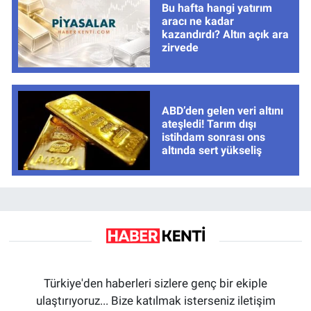
Bu hafta hangi yatırım
aracı ne kadar
kazandırdı? Altın açık ara
zirvede
ABD’den gelen veri altını
ateşledi! Tarım dışı
istihdam sonrası ons
altında sert yükseliş
Türkiye'den haberleri sizlere genç bir ekiple
ulaştırıyoruz... Bize katılmak isterseniz iletişim