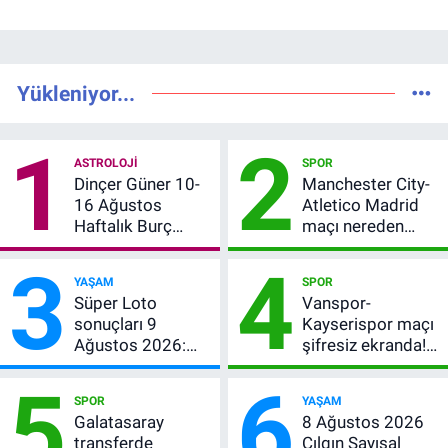
Yükleniyor...
1
2
ASTROLOJI
SPOR
Dinçer Güner 10-
Manchester City-
16 Ağustos
Atletico Madrid
Haftalık Burç
maçı nereden
Yorumları: Bu
izlenir?
3
4
Hafta 12 Burç İçin
YAŞAM
SPOR
Para, Aşk ve Karar
Süper Loto
Vanspor-
Zamanı
sonuçları 9
Kayserispor maçı
Ağustos 2026:
şifresiz ekranda!
Kazanan
Saat kaçta, hangi
5
6
numaralar
kanalda? Canlı
SPOR
YAŞAM
yayın belli oldu
Galatasaray
8 Ağustos 2026
transferde
Çılgın Sayısal