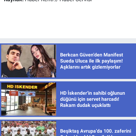
Berkcan Güven’den Manifest
Sueda Uluca ile ilk paylaşım!
Aşklarını artık gizlemiyorlar
HD İskender'in sahibi oğlunun
düğünü için servet harcadı!
Rakam dudak uçuklattı
Beşiktaş Avrupa’da 100. zaferini