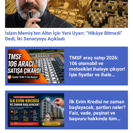
İslam Memiş’ten Altın İçin Yeni Uyarı: “Hikâye Bitmedi”
Dedi, İki Senaryoyu Açıkladı
TMSF araç satışı 2026:
106 otomobil ve
motosiklet ihaleye çıkıyor!
İşte fiyatlar ve ihale
tarihleri
İlk Evim Kredisi ne zaman
başlayacak, şartları neler?
Faiz, vade, peşinat ve
başvuru hakkında tüm
cevaplar