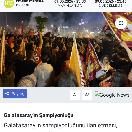
HABER MERKEZI
09.05.2026 - 23:33
09.05.2026 - 23:45
EDITÖR
YAYINLANMA
GÜNCELLEME
Paylaş
-
+
A
A
Galatasaray'ın Şampiyonluğu
Galatasaray'ın şampiyonluğunu ilan etmesi,