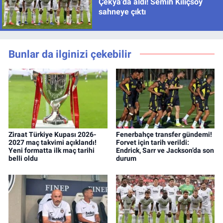
Çekya’da aldı! Semih Kılıçsoy
sahneye çıktı
Bunlar da ilginizi çekebilir
Ziraat Türkiye Kupası 2026-
Fenerbahçe transfer gündemi!
2027 maç takvimi açıklandı!
Forvet için tarih verildi:
Yeni formatta ilk maç tarihi
Endrick, Sarr ve Jackson’da son
belli oldu
durum