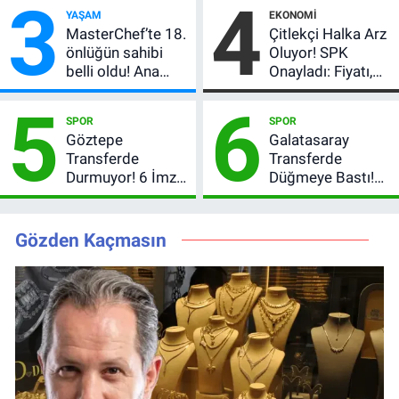
3
4
Çekiliş
satır arasında
YAŞAM
EKONOMI
verdi
MasterChef’te 18.
Çitlekçi Halka Arz
önlüğün sahibi
Oluyor! SPK
belli oldu! Ana
Onayladı: Fiyatı,
kadroya giren
Lot Sayısı ve
5
6
yarışmacı kim
Talep Toplama
SPOR
SPOR
oldu?
Tarihi
Göztepe
Galatasaray
Transferde
Transferde
Durmuyor! 6 İmza
Düğmeye Bastı!
Sonrası Yeni
Leao, Camavinga
Hedefler Belli
ve Pavard’da Son
Oldu
Durum
Gözden Kaçmasın