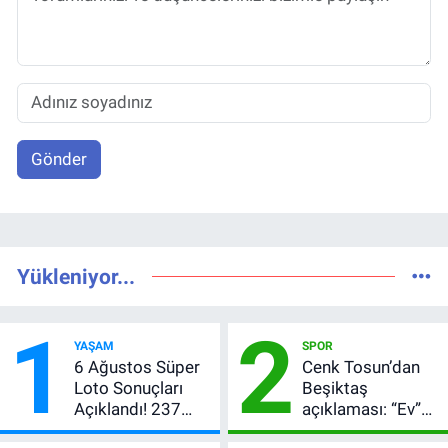
Gönder
Yükleniyor...
1
2
YAŞAM
SPOR
6 Ağustos Süper
Cenk Tosun’dan
Loto Sonuçları
Beşiktaş
Açıklandı! 237
açıklaması: “Ev”
Milyon TL’lik
dedi, asıl mesajı