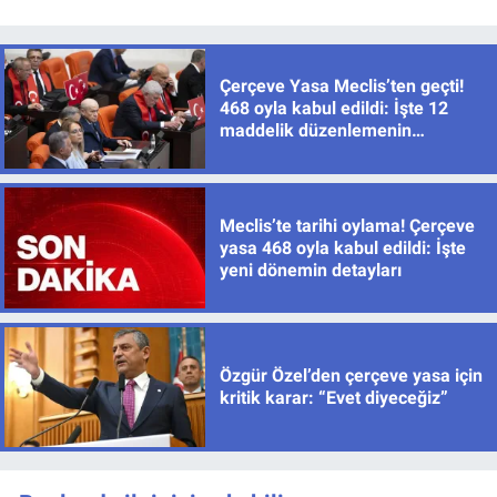
Çerçeve Yasa Meclis’ten geçti!
468 oyla kabul edildi: İşte 12
maddelik düzenlemenin
ayrıntıları
Meclis’te tarihi oylama! Çerçeve
yasa 468 oyla kabul edildi: İşte
yeni dönemin detayları
Özgür Özel’den çerçeve yasa için
kritik karar: “Evet diyeceğiz”