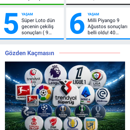
Vlahovic’i bu
CITAS için talep
5
6
teklifle ikna etti
başladı: Kaç lot
YAŞAM
YAŞAM
düşer?
Süper Loto dün
Milli Piyango 9
gecenin çekiliş
Ağustos sonuçları
sonuçları ( 9
belli oldu! 40
Ağustos 2026 ) 6
milyon TL’nin
bilen çıkmadı,
kazanan numarası
büyük ikramiye
açıklandı
Gözden Kaçmasın
devretti