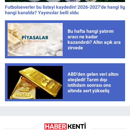
Futbolseverler bu listeyi kaydedin! 2026-2027’de hangi lig
hangi kanalda? Yayıncılar belli oldu
Bu hafta hangi yatırım
aracı ne kadar
kazandırdı? Altın açık ara
zirvede
ABD’den gelen veri altını
ateşledi! Tarım dışı
istihdam sonrası ons
altında sert yükseliş