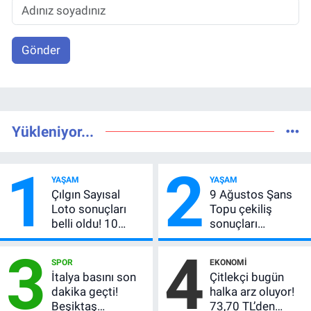
Gönder
Yükleniyor...
1
2
YAŞAM
YAŞAM
Çılgın Sayısal
9 Ağustos Şans
Loto sonuçları
Topu çekiliş
belli oldu! 10
sonuçları
Ağustos 2026
açıklandı! 5+1
3
4
kazanan
bilen çıkmadı,
SPOR
EKONOMI
numaralar
büyük ikramiye
İtalya basını son
Çitlekçi bugün
açıklandı
devretti
dakika geçti!
halka arz oluyor!
Beşiktaş
73,70 TL’den