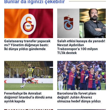
Bunlar da ilginizi çekebilir
Galatasaray transfer yapacak
Salah etkisi kasaya da yansıdı!
mı? Yönetim düğmeye bastı:
Nevzat Aydın’dan
İki dünya yıldızı gündemde
Trabzonspor’a 100 milyon
TL’lik destek
Fenerbahçe’de Amrabat
Barcelona’da forvet planı
düğümü! İstanbul’a döndü ama
değişti! Julián Álvarez
ayrılık kapıda
olmazsa hedef dünya yıldızı