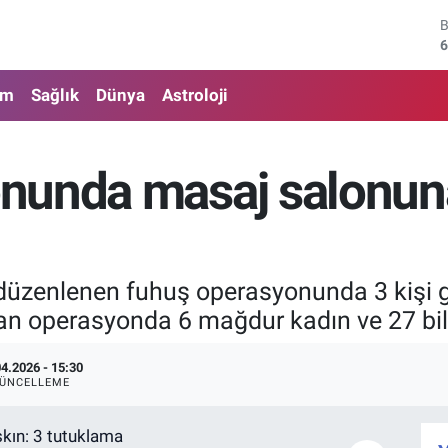
6
4
am
Sağlık
Dünya
Astroloji
5
6
nunda masaj salonuna
6
1
üzenlenen fuhuş operasyonunda 3 kişi g
lan operasyonda 6 mağdur kadın ve 27 bilgi
04.2026 - 15:30
ÜNCELLEME