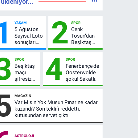
ükleniyor...
1
2
YAŞAM
SPOR
5 Ağustos
Cenk
Sayısal Loto
Tosun’dan
sonuçları
Beşiktaş
açıklandı!
açıklaması:
3
4
522 milyon
“Ev” dedi,
SPOR
SPOR
TL devretti
asıl mesajı
Beşiktaş
Fenerbahçe’de
satır
maçı
Oosterwolde
arasında
şifresiz
şoku! Sakatlığı
verdi
mi?
ciddi mi, kaç
5
Hradec
hafta
MAGAZIN
Kralove-
oynamayacak?
Var Mısın Yok Musun Pınar ne kadar
Beşiktaş
kazandı? Son teklifi reddetti,
hangi
kutusundan servet çıktı
kanalda,
saat
kaçta?
ASTROLOJI