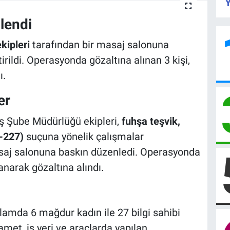
Y
lendi
ekipleri
tarafından bir masaj salonuna
irildi. Operasyonda gözaltına alınan 3 kişi,
ı.
er
ş Şube Müdürlüğü ekipleri,
fuhşa teşvik,
-227)
suçuna yönelik çalışmalar
aj salonuna baskın düzenledi. Operasyonda
lanarak gözaltına alındı.
amda 6 mağdur kadın ile 27 bilgi sahibi
kamet, iş yeri ve araçlarda yapılan