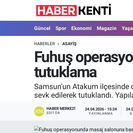
Güncel
Nöbetçi Eczaneler
Güncel
Spor
Ekonomi
Magazin
Yaş
Spor
Hava Durumu
HABERLER
ASAYIŞ
Fuhuş operasyo
Ekonomi
İstanbul Namaz Vakitleri
tutuklama
Magazin
Trafik Durumu
Yaşam
Süper Lig Puan Durumu ve Fikstür
Samsun'un Atakum ilçesinde d
sevk edilerek tutuklandı. Yapı
Sağlık
Tüm Manşetler
HABER MERKEZI
24.04.2026 - 15:24
24.
Dünya
Son Dakika Haberleri
EDITÖR
YAYINLANMA
G
Astroloji
Haber Arşivi