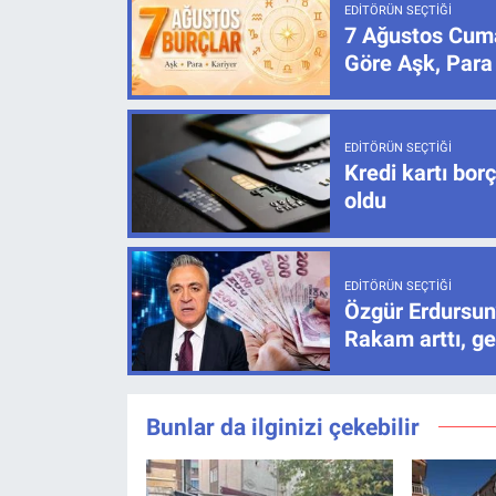
EDITÖRÜN SEÇTIĞI
7 Ağustos Cuma
Göre Aşk, Para
EDITÖRÜN SEÇTIĞI
Kredi kartı bor
oldu
EDITÖRÜN SEÇTIĞI
Özgür Erdursun
Rakam arttı, ge
Bunlar da ilginizi çekebilir