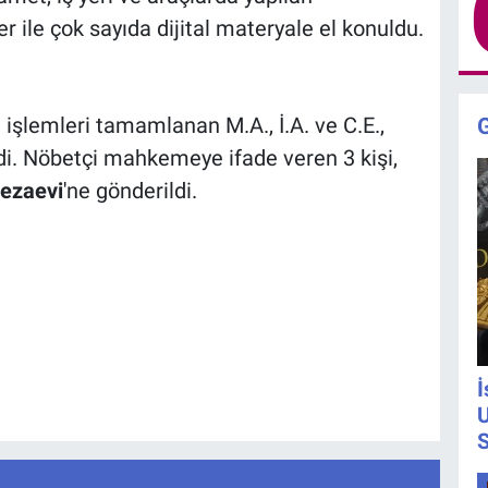
ler ile çok sayıda dijital materyale el konuldu.
işlemleri tamamlanan M.A., İ.A. ve C.E.,
i. Nöbetçi mahkemeye ifade veren 3 kişi,
Cezaevi
'ne gönderildi.
İ
U
S