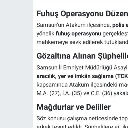
Fuhuş Operasyonu Düzen
Samsun'un Atakum ilçesinde,
polis 
yönelik
fuhuş operasyonu
gerçekleşt
mahkemeye sevk edilerek tutukland
Gözaltına Alınan Şüphelil
Samsun İl Emniyet Müdürlüğü Asayi
aracılık, yer ve imkân sağlama (TCK
kapsamında Atakum ilçesindeki mas
M.A. (27), İ.A. (35) ve C.E. (36) yaka
Mağdurlar ve Deliller
Söz konusu çalışma neticesinde topl
erkek tespit edildi. Şüphelilere ait i