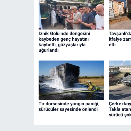
İznik Gölü'nde dengesini
Tavşanlı'd
kaybeden genç hayatını
itfaiye z
kaybetti, gözyaşlarıyla
etti
uğurlandı
Tır dorsesinde yangın paniği,
Çerkezköy
sürücüler sayesinde önlendi
Takla atan
sürücü şo