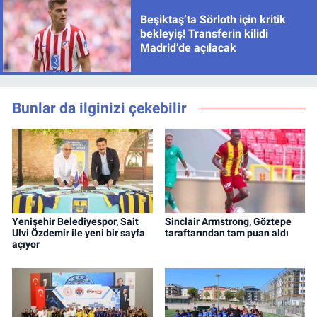
Beşiktaş’ta Sörloth için kritik
bekleyiş! Transferin kilidi
Madrid’de açılacak
Bunlar da ilginizi çekebilir
Yenişehir Belediyespor, Sait
Sinclair Armstrong, Göztepe
Ulvi Özdemir ile yeni bir sayfa
taraftarından tam puan aldı
açıyor