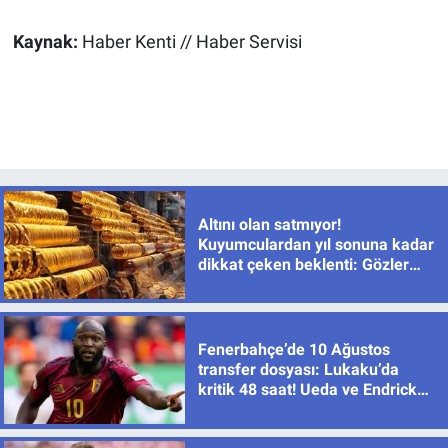
Kaynak:
Haber Kenti // Haber Servisi
Altını olan satmıyor!
Kuyumculardan yıl sonuna kadar
dikkat çeken beklenti: Gözler
yeniden 8 bin TL seviyesinde
Fenerbahçe’de 10 Ağustos
transfer dosyası: Lukaku’da
kritik 48 saat! Ueda ve Endrick
için de sıcak gelişme