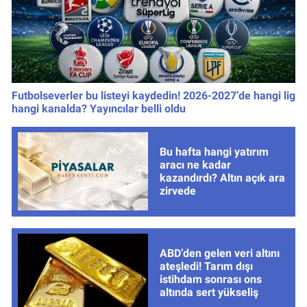
Futbolseverler bu listeyi kaydedin! 2026-2027’de hangi lig
hangi kanalda? Yayıncılar belli oldu
Bu hafta hangi yatırım
aracı ne kadar
kazandırdı? Altın açık ara
zirvede
ABD’den gelen veri altını
ateşledi! Tarım dışı
istihdam sonrası ons
altında sert yükseliş