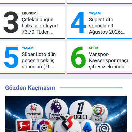
açıklandı! 5+1
izlenir?
3
4
bilen çıkmadı,
EKONOMI
YAŞAM
büyük ikramiye
Çitlekçi bugün
Süper Loto
devretti
halka arz oluyor!
sonuçları 9
73,70 TL’den
Ağustos 2026:
CITAS için talep
Kazanan
5
6
başladı: Kaç lot
numaralar
YAŞAM
SPOR
düşer?
Süper Loto dün
Vanspor-
gecenin çekiliş
Kayserispor maçı
sonuçları ( 9
şifresiz ekranda!
Ağustos 2026 ) 6
Saat kaçta, hangi
bilen çıkmadı,
kanalda? Canlı
büyük ikramiye
yayın belli oldu
Gözden Kaçmasın
devretti