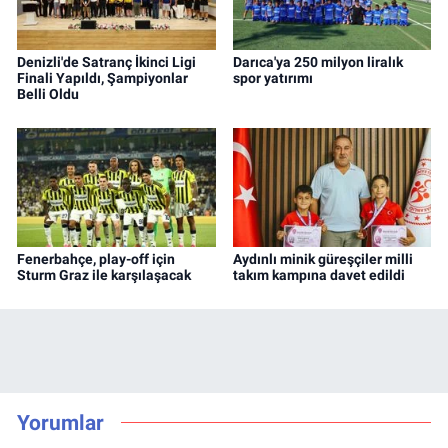
Denizli'de Satranç İkinci Ligi
Darıca'ya 250 milyon liralık
Finali Yapıldı, Şampiyonlar
spor yatırımı
Belli Oldu
Fenerbahçe, play-off için
Aydınlı minik güreşçiler milli
Sturm Graz ile karşılaşacak
takım kampına davet edildi
Yorumlar