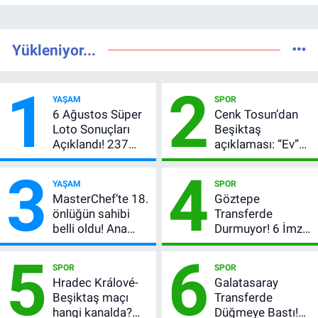
Yükleniyor...
1
2
YAŞAM
SPOR
6 Ağustos Süper
Cenk Tosun’dan
Loto Sonuçları
Beşiktaş
Açıklandı! 237
açıklaması: “Ev”
Milyon TL’lik
dedi, asıl mesajı
3
4
Çekiliş
satır arasında
YAŞAM
SPOR
verdi
MasterChef’te 18.
Göztepe
önlüğün sahibi
Transferde
belli oldu! Ana
Durmuyor! 6 İmza
kadroya giren
Sonrası Yeni
5
6
yarışmacı kim
Hedefler Belli
SPOR
SPOR
oldu?
Oldu
Hradec Králové-
Galatasaray
Beşiktaş maçı
Transferde
hangi kanalda?
Düğmeye Bastı!