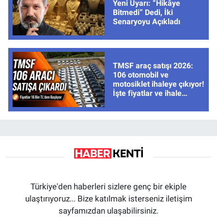
Yeni Uyarı: “Hikâye
Bitmedi” Dedi, İki
Senaryoyu Açıkladı
TMSF araç satışı 2026:
106 otomobil ve
motosiklet ihaleye çıkıyor!
İşte fiyatlar ve ihale
tarihleri
Türkiye'den haberleri sizlere genç bir ekiple
ulaştırıyoruz... Bize katılmak isterseniz iletişim
sayfamızdan ulaşabilirsiniz.