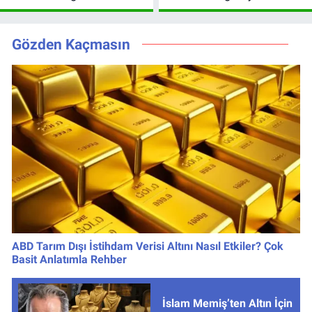
Şifresiz canlı yayın
Leao, Camavinga
izleme rehberi
ve Pavard’da Son
Durum
Gözden Kaçmasın
ABD Tarım Dışı İstihdam Verisi Altını Nasıl Etkiler? Çok
Basit Anlatımla Rehber
İslam Memiş’ten Altın İçin