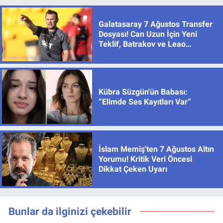
Galatasaray 7 Ağustos Transfer
Dosyası! Can Uzun İçin Yeni
Teklif, Batrakov ve Leao
Gündemde
Kübra Süzgün'ün Babası:
“Elimde Ses Kayıtları Var”
İslam Memiş'ten 7 Ağustos Altın
Yorumu! Kritik Veri Öncesi
Dikkat Çeken Uyarı
Bunlar da ilginizi çekebilir