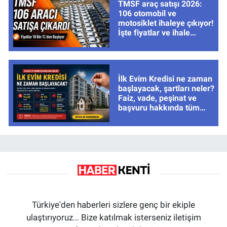
TMSF araç satışı 2026:
106 otomobil ve
motosiklet ihaleye çıkıyor!
İşte fiyatlar ve ihale
tarihleri
İlk Evim Kredisi ne zaman
başlayacak, şartları neler?
Faiz, vade, peşinat ve
başvuru hakkında tüm
cevaplar
Türkiye'den haberleri sizlere genç bir ekiple
ulaştırıyoruz... Bize katılmak isterseniz iletişim