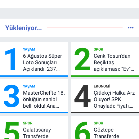
Yükleniyor...
1
2
YAŞAM
SPOR
6 Ağustos Süper
Cenk Tosun’dan
Loto Sonuçları
Beşiktaş
Açıklandı! 237
açıklaması: “Ev”
Milyon TL’lik
dedi, asıl mesajı
3
4
Çekiliş
satır arasında
YAŞAM
EKONOMI
verdi
MasterChef’te 18.
Çitlekçi Halka Arz
önlüğün sahibi
Oluyor! SPK
belli oldu! Ana
Onayladı: Fiyatı,
kadroya giren
Lot Sayısı ve
5
6
yarışmacı kim
Talep Toplama
SPOR
SPOR
oldu?
Tarihi
Galatasaray
Göztepe
Transferde
Transferde