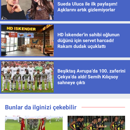
Sueda Uluca ile ilk paylaşım!
Aşklarını artık gizlemiyorlar
HD İskender'in sahibi oğlunun
düğünü için servet harcadı!
Rakam dudak uçuklattı
Beşiktaş Avrupa’da 100. zaferini
Çekya’da aldı! Semih Kılıçsoy
sahneye çıktı
Bunlar da ilginizi çekebilir