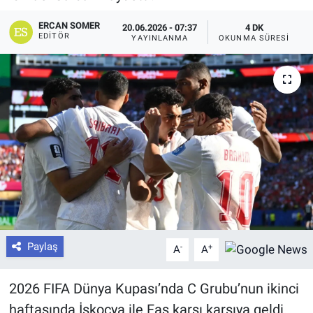
ERCAN SOMER
20.06.2026 - 07:37
4 DK
EDITÖR
YAYINLANMA
OKUNMA SÜRESI
Paylaş
-
+
A
A
2026 FIFA Dünya Kupası’nda C Grubu’nun ikinci
haftasında İskoçya ile Fas karşı karşıya geldi.