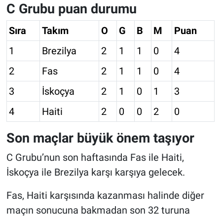
C Grubu puan durumu
Sıra
Takım
O
G
B
M
Puan
1
Brezilya
2
1
1
0
4
2
Fas
2
1
1
0
4
3
İskoçya
2
1
0
1
3
4
Haiti
2
0
0
2
0
Son maçlar büyük önem taşıyor
C Grubu’nun son haftasında Fas ile Haiti,
İskoçya ile Brezilya karşı karşıya gelecek.
Fas, Haiti karşısında kazanması halinde diğer
maçın sonucuna bakmadan son 32 turuna