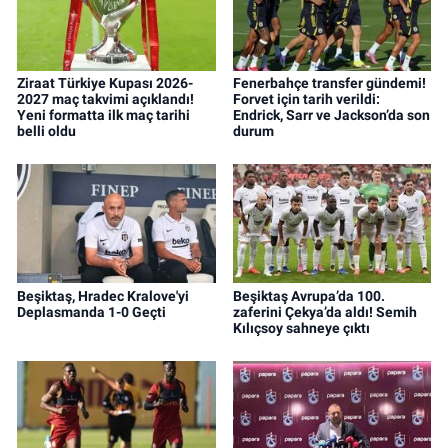
Ziraat Türkiye Kupası 2026-
Fenerbahçe transfer gündemi!
2027 maç takvimi açıklandı!
Forvet için tarih verildi:
Yeni formatta ilk maç tarihi
Endrick, Sarr ve Jackson’da son
belli oldu
durum
Beşiktaş, Hradec Kralove'yi
Beşiktaş Avrupa’da 100.
Deplasmanda 1-0 Geçti
zaferini Çekya’da aldı! Semih
Kılıçsoy sahneye çıktı