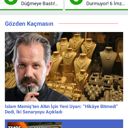
Düğmeye Bastı!
Durmuyor! 6 İmza
Leao, Camavinga
Sonrası Yeni
ve Pavard’da Son
Hedefler Belli
Durum
Oldu
Gözden Kaçmasın
İslam Memiş’ten Altın İçin Yeni Uyarı: “Hikâye Bitmedi”
Dedi, İki Senaryoyu Açıkladı