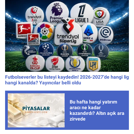
Futbolseverler bu listeyi kaydedin! 2026-2027’de hangi lig
hangi kanalda? Yayıncılar belli oldu
Bu hafta hangi yatırım
aracı ne kadar
kazandırdı? Altın açık ara
zirvede