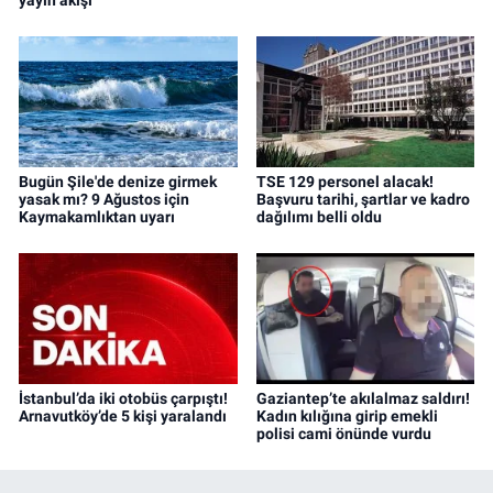
Bugün Şile'de denize girmek
TSE 129 personel alacak!
yasak mı? 9 Ağustos için
Başvuru tarihi, şartlar ve kadro
Kaymakamlıktan uyarı
dağılımı belli oldu
İstanbul’da iki otobüs çarpıştı!
Gaziantep’te akılalmaz saldırı!
Arnavutköy’de 5 kişi yaralandı
Kadın kılığına girip emekli
polisi cami önünde vurdu