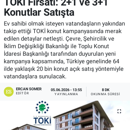
TOKİ Fırsatı: 2+1 ve 3+1
Konutlar Satışta
Ev sahibi olmak isteyen vatandaşların yakından
takip ettiği TOKİ konut kampanyasında merak
edilen detaylar netleşti. Çevre, Şehircilik ve
İklim Değişikliği Bakanlığı ile Toplu Konut
İdaresi Başkanlığı tarafından duyurulan yeni
kampanya kapsamında, Türkiye genelinde 64
ilde yaklaşık 20 bin konut açık satış yöntemiyle
vatandaşlara sunulacak.
ERCAN SOMER
05.06.2026 - 13:55
8 DK
EDITÖR
YAYINLANMA
OKUNMA SÜRESI