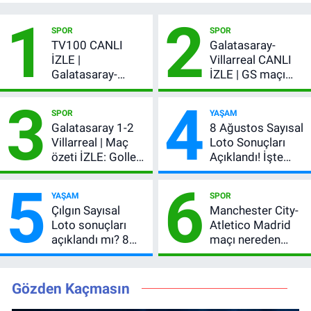
1
2
SPOR
SPOR
TV100 CANLI
Galatasaray-
İZLE |
Villarreal CANLI
Galatasaray-
İZLE | GS maçı
Villarreal maçı
hangi kanalda,
3
4
başladı! GS maçı
şifresiz mi?
SPOR
YAŞAM
şifresiz canlı yayın
Galatasaray 1-2
8 Ağustos Sayısal
Villarreal | Maç
Loto Sonuçları
özeti İZLE: Goller
Açıklandı! İşte
peş peşe geldi,
Kazandıran 6
5
6
Okan Buruk
Numara
YAŞAM
SPOR
kırmızı kart gördü!
Çılgın Sayısal
Manchester City-
Loto sonuçları
Atletico Madrid
açıklandı mı? 8
maçı nereden
Ağustos 2026
izlenir?
kazanan
numaralar
Gözden Kaçmasın