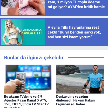
zam, 1 milyon TL toplu ödeme
mi geliyor? AYM’den kritik hamle
Aleyna Tilki hayranlarına rest
çekti! “Bu yıl benden şarkı yok,
asıl ben sizi istemiyorum”
Bunlar da ilginizi çekebilir
Bu akşam Tv'de ne var? 9
Denize giriş yasağını
Ağustos Pazar Kanal D, ATV,
dinlemedi! Hakem Hakan
TV8, TRT 1, Show TV, Star TV
Ergin’den acı haber
yayın akışı