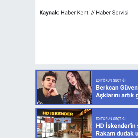
Kaynak:
Haber Kenti // Haber Servisi
EDITÖRÜN SEÇTIĞI
Berkcan Güven’
Aşklarını artık 
EDITÖRÜN SEÇTIĞI
HD İskender'in 
Rakam dudak u