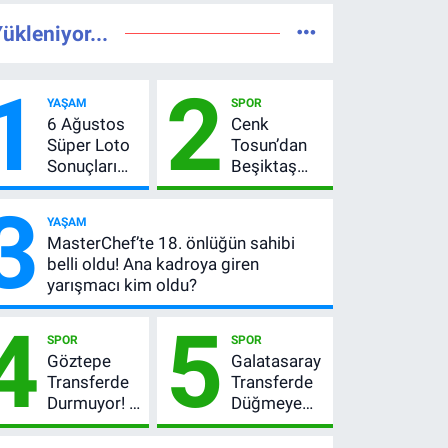
ükleniyor...
1
2
YAŞAM
SPOR
6 Ağustos
Cenk
Süper Loto
Tosun’dan
Sonuçları
Beşiktaş
Açıklandı!
açıklaması:
3
237 Milyon
“Ev” dedi,
YAŞAM
TL’lik Çekiliş
asıl mesajı
MasterChef’te 18. önlüğün sahibi
satır
belli oldu! Ana kadroya giren
arasında
yarışmacı kim oldu?
verdi
4
5
SPOR
SPOR
Göztepe
Galatasaray
Transferde
Transferde
Durmuyor! 6
Düğmeye
İmza
Bastı! Leao,
Sonrası Yeni
Camavinga