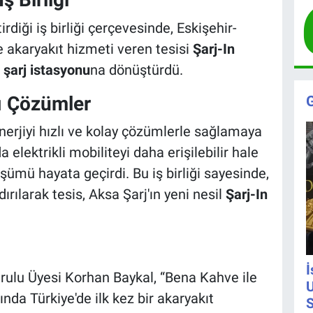
rdiği iş birliği çerçevesinde, Eskişehir-
 akaryakıt hizmeti veren tesisi
Şarj-In
ç şarj istasyonu
na dönüştürdü.
lı Çözümler
enerjiyi hızlı ve kolay çözümlerle sağlamaya
elektrikli mobiliteyi daha erişilebilir hale
şümü hayata geçirdi. Bu iş birliği sayesinde,
rılarak tesis, Aksa Şarj'ın yeni nesil
Şarj-In
İ
ulu Üyesi Korhan Baykal, “Bena Kahve ile
U
ında Türkiye'de ilk kez bir akaryakıt
S