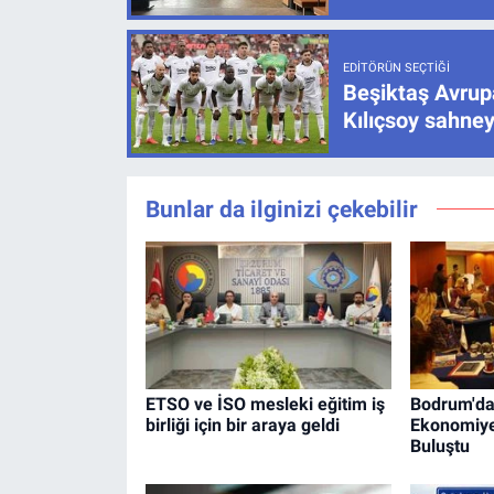
EDITÖRÜN SEÇTIĞI
Beşiktaş Avrupa
Kılıçsoy sahney
Bunlar da ilginizi çekebilir
ETSO ve İSO mesleki eğitim iş
Bodrum'da 
birliği için bir araya geldi
Ekonomiye
Buluştu