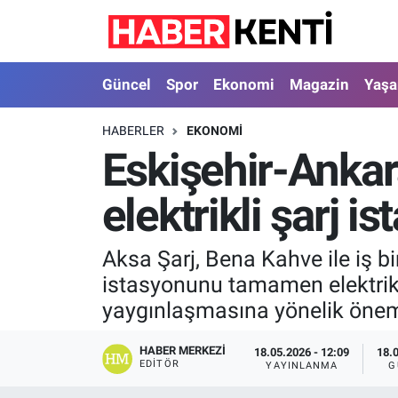
Güncel
Nöbetçi Eczaneler
Güncel
Spor
Ekonomi
Magazin
Yaş
Spor
Hava Durumu
HABERLER
EKONOMI
Eskişehir-Ankar
Ekonomi
İstanbul Namaz Vakitleri
elektrikli şarj 
Magazin
Trafik Durumu
Yaşam
Süper Lig Puan Durumu ve Fikstür
Aksa Şarj, Bena Kahve ile iş b
istasyonunu tamamen elektrikl
Sağlık
Tüm Manşetler
yaygınlaşmasına yönelik önemli
Dünya
Son Dakika Haberleri
HABER MERKEZI
18.05.2026 - 12:09
18.
EDITÖR
YAYINLANMA
G
Astroloji
Haber Arşivi