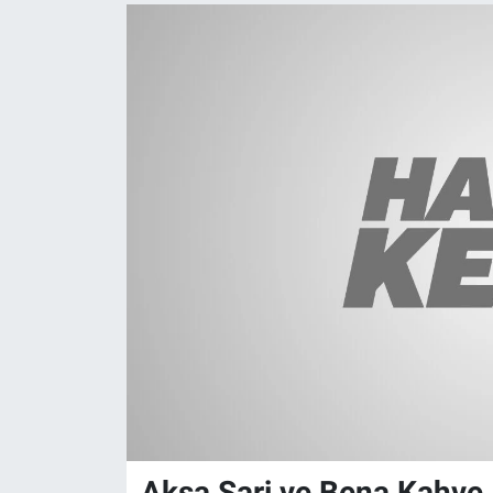
Aksa Şarj ve Bena Kahve İş