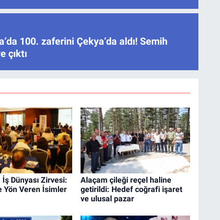
’da 100. zaferini Çekya’da aldı! Semih
e çıktı
İş Dünyası Zirvesi:
Alaçam çileği reçel haline
 Yön Veren İsimler
getirildi: Hedef coğrafi işaret
ve ulusal pazar