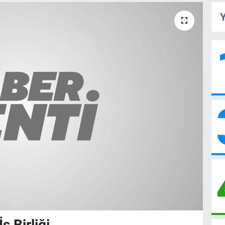
Y
 Birliği