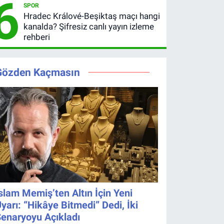
6
SPOR
Hedefler
ve
Hradec Králové-Beşiktaş maçı hangi
Belli Oldu
Pavard’da
kanalda? Şifresiz canlı yayın izleme
Son Durum
rehberi
Gözden Kaçmasın
slam Memiş’ten Altın İçin Yeni
yarı: “Hikâye Bitmedi” Dedi, İki
enaryoyu Açıkladı