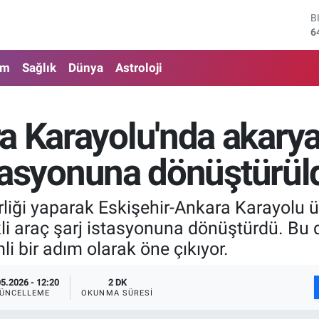
D
4
E
5
am
Sağlık
Dünya
Astroloji
S
6
G
6
a Karayolu'nda akarya
B
1
istasyonuna dönüştürül
B
6
irliği yaparak Eskişehir-Ankara Karayolu 
i araç şarj istasyonuna dönüştürdü. Bu d
 bir adım olarak öne çıkıyor.
05.2026 - 12:20
2 DK
ÜNCELLEME
OKUNMA SÜRESI