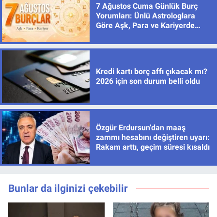
7 Ağustos Cuma Günlük Burç
Yorumları: Ünlü Astrologlara
Göre Aşk, Para ve Kariyerde
Yeni Dönem
Kredi kartı borç affı çıkacak mı?
2026 için son durum belli oldu
Özgür Erdursun’dan maaş
zammı hesabını değiştiren uyarı:
Rakam arttı, geçim süresi kısaldı
Bunlar da ilginizi çekebilir