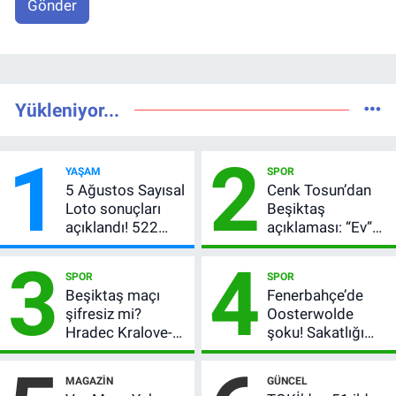
Gönder
Yükleniyor...
1
2
YAŞAM
SPOR
5 Ağustos Sayısal
Cenk Tosun’dan
Loto sonuçları
Beşiktaş
açıklandı! 522
açıklaması: “Ev”
milyon TL devretti
dedi, asıl mesajı
3
4
satır arasında
SPOR
SPOR
verdi
Beşiktaş maçı
Fenerbahçe’de
şifresiz mi?
Oosterwolde
Hradec Kralove-
şoku! Sakatlığı
Beşiktaş hangi
ciddi mi, kaç hafta
kanalda, saat
oynamayacak?
MAGAZIN
GÜNCEL
kaçta?