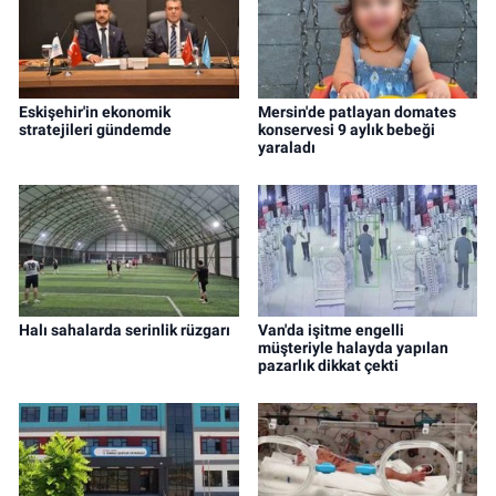
Eskişehir'in ekonomik
Mersin'de patlayan domates
stratejileri gündemde
konservesi 9 aylık bebeği
yaraladı
Halı sahalarda serinlik rüzgarı
Van'da işitme engelli
müşteriyle halayda yapılan
pazarlık dikkat çekti