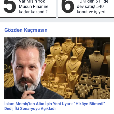
5
6
Var Mısın Yok
TOKİ’den 51 ilde
Musun Pınar ne
dev satış! 540
kadar kazandı?
konut ve iş yeri
Son teklifi
için 10 yıl vade
reddetti,
imkânı
kutusundan
Gözden Kaçmasın
servet çıktı
İslam Memiş’ten Altın İçin Yeni Uyarı: “Hikâye Bitmedi”
Dedi, İki Senaryoyu Açıkladı