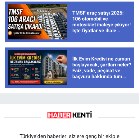
TMSF araç satışı 2026:
106 otomobil ve
motosiklet ihaleye çıkıyor!
İşte fiyatlar ve ihale
tarihleri
İlk Evim Kredisi ne zaman
başlayacak, şartları neler?
Faiz, vade, peşinat ve
başvuru hakkında tüm
cevaplar
Türkiye'den haberleri sizlere genç bir ekiple