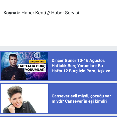
Kaynak:
Haber Kenti // Haber Servisi
Dinçer Güner 10-16 Ağustos
Haftalık Burç Yorumları: Bu
Hafta 12 Burç İçin Para, Aşk ve
Karar Zamanı
Cansever evli miydi, çocuğu var
mıydı? Cansever’in eşi kimdi?