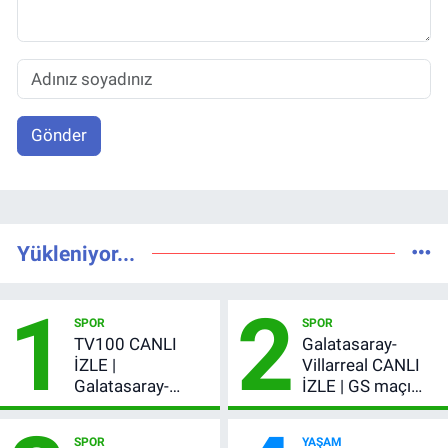
Gönder
Yükleniyor...
1
2
SPOR
SPOR
TV100 CANLI
Galatasaray-
İZLE |
Villarreal CANLI
Galatasaray-
İZLE | GS maçı
Villarreal maçı
hangi kanalda,
başladı! GS maçı
şifresiz mi?
SPOR
YAŞAM