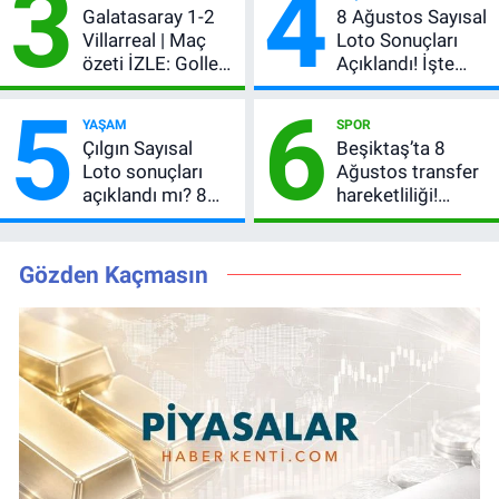
3
4
şifresiz canlı yayın
Galatasaray 1-2
8 Ağustos Sayısal
Villarreal | Maç
Loto Sonuçları
özeti İZLE: Goller
Açıklandı! İşte
peş peşe geldi,
Kazandıran 6
5
6
Okan Buruk
Numara
YAŞAM
SPOR
kırmızı kart gördü!
Çılgın Sayısal
Beşiktaş’ta 8
Loto sonuçları
Ağustos transfer
açıklandı mı? 8
hareketliliği!
Ağustos 2026
Yönetim 5 bölge
kazanan
için düğmeye
numaralar
bastı
Gözden Kaçmasın