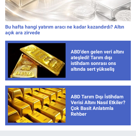
Bu hafta hangi yatırım aracı ne kadar kazandırdı? Altın
açık ara zirvede
ABD’den gelen veri altını
ateşledi! Tarım dışı
istihdam sonrası ons
altında sert yükseliş
ABD Tarım Dışı İstihdam
Verisi Altını Nasıl Etkiler?
Çok Basit Anlatımla
Rehber