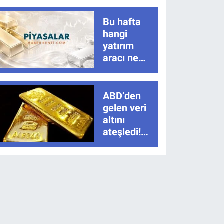
Bu hafta
hangi
yatırım
aracı ne
kadar
kazandırdı?
Altın açık
ABD’den
ara zirvede
gelen veri
altını
ateşledi!
Tarım dışı
istihdam
sonrası ons
altında sert
yükseliş