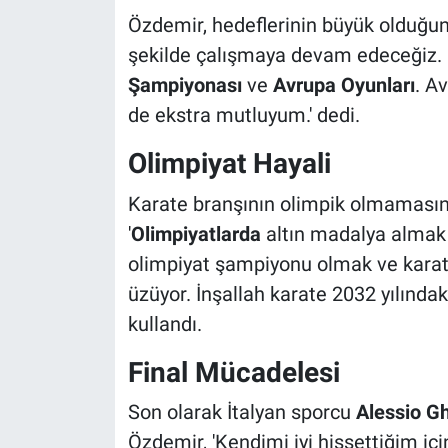
Özdemir, hedeflerinin büyük olduğunu 
şekilde çalışmaya devam edeceğiz. H
Şampiyonası
ve
Avrupa Oyunları
. A
de ekstra mutluyum.' dedi.
Olimpiyat Hayali
Karate branşının olimpik olmamasın
'
Olimpiyatlarda
altın madalya almak 
olimpiyat şampiyonu olmak ve karat
üzüyor. İnşallah karate 2032 yılındaki 
kullandı.
Final Mücadelesi
Son olarak İtalyan sporcu
Alessio G
Özdemir, 'Kendimi iyi hissettiğim i