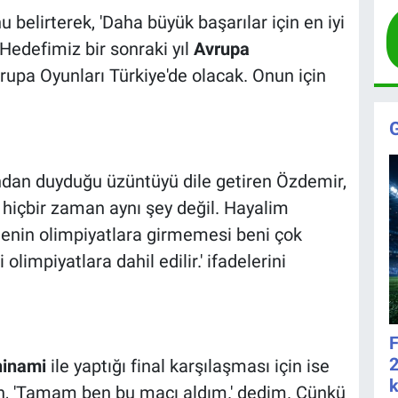
belirterek, 'Daha büyük başarılar için en iyi
edefimiz bir sonraki yıl
Avrupa
vrupa Oyunları Türkiye'de olacak. Onun için
dan duyduğu üzüntüyü dile getiren Özdemir,
hiçbir zaman aynı şey değil. Hayalim
enin olimpiyatlara girmemesi beni çok
olimpiyatlara dahil edilir.' ifadelerini
F
2
hinami
ile yaptığı final karşılaşması için ise
k
çin, 'Tamam ben bu maçı aldım.' dedim. Çünkü