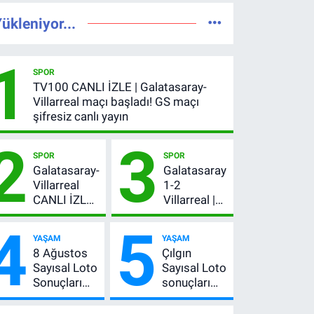
ükleniyor...
1
SPOR
TV100 CANLI İZLE | Galatasaray-
Villarreal maçı başladı! GS maçı
şifresiz canlı yayın
2
3
SPOR
SPOR
Galatasaray-
Galatasaray
Villarreal
1-2
CANLI İZLE |
Villarreal |
GS maçı
Maç özeti
4
5
hangi
İZLE: Goller
YAŞAM
YAŞAM
kanalda,
peş peşe
8 Ağustos
Çılgın
şifresiz mi?
geldi, Okan
Sayısal Loto
Sayısal Loto
Buruk
Sonuçları
sonuçları
kırmızı kart
Açıklandı!
açıklandı
gördü!
İşte
mı? 8