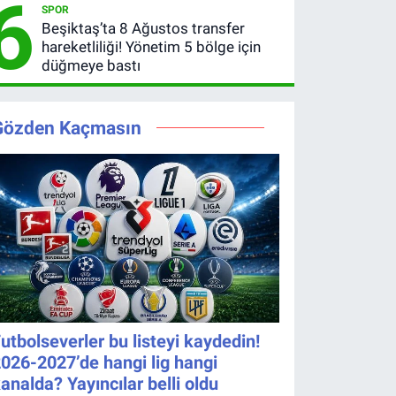
6
SPOR
Kazandıran
Ağustos
Beşiktaş’ta 8 Ağustos transfer
6 Numara
2026
hareketliliği! Yönetim 5 bölge için
kazanan
düğmeye bastı
numaralar
Gözden Kaçmasın
utbolseverler bu listeyi kaydedin!
026-2027’de hangi lig hangi
analda? Yayıncılar belli oldu