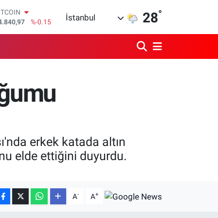
ITCOIN
°
28
İstanbul
4.840,97
%-0.15
OLAR
7,7436
%0.18
URO
5,2510
%0.32
TERLİN
4,4811
%0.38
luğumu
RAM ALTIN
660.55
%0
İST100
3.779
%-14
'nda erkek katada altın
u elde ettiğini duyurdu.
-
+
A
A