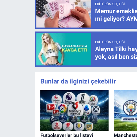
EDITÖRÜN SEÇTIĞI
Memur emeklisi
mi geliyor? AYM
EDITÖRÜN SEÇTIĞI
Aleyna Tilki hay
yok, asıl ben s
Bunlar da ilginizi çekebilir
Futbolseverler bu listeyi
Manchester