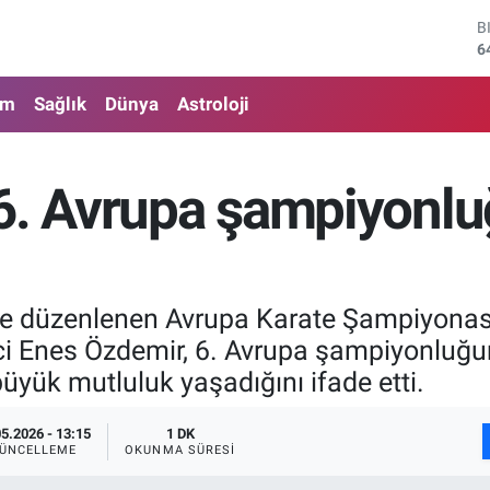
B
6
D
4
am
Sağlık
Dünya
Astroloji
E
5
S
6
'6. Avrupa şampiyon
G
6
B
1
de düzenlenen Avrupa Karate Şampiyonası
i Enes Özdemir, 6. Avrupa şampiyonluğun
büyük mutluluk yaşadığını ifade etti.
05.2026 - 13:15
1 DK
ÜNCELLEME
OKUNMA SÜRESI