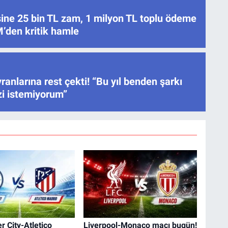
ne 25 bin TL zam, 1 milyon TL toplu ödeme
’den kritik hamle
ranlarına rest çekti! “Bu yıl benden şarkı
izi istemiyorum”
 City-Atletico
Liverpool-Monaco maçı bugün!