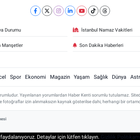
va Durumu
İstanbul Namaz Vakitleri
 Manşetler
Son Dakika Haberleri
cel
Spor
Ekonomi
Magazin
Yaşam
Sağlık
Dünya
Astr
rumludur. Yayınlanan yorumlardan Haber Kenti sorumlu tutulamaz. Sitedeki 
ve fotoğraflar izin alınmaksızın kaynak gösterilse dahi, herhangi bir ort
mesi
aydalanıyoruz. Detaylar için lütfen tıklayın.
Gizlilik Politikam