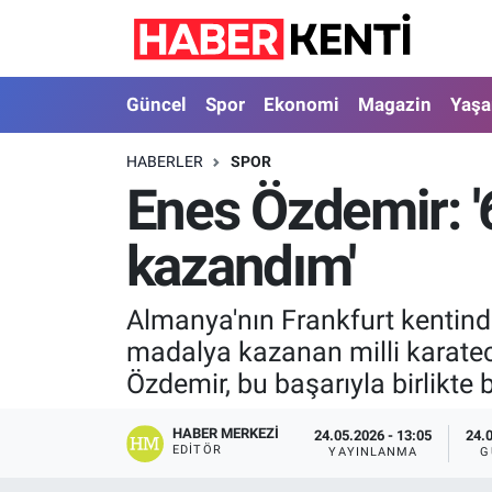
Güncel
Nöbetçi Eczaneler
Güncel
Spor
Ekonomi
Magazin
Yaş
Spor
Hava Durumu
HABERLER
SPOR
Enes Özdemir: 
Ekonomi
İstanbul Namaz Vakitleri
kazandım'
Magazin
Trafik Durumu
Yaşam
Süper Lig Puan Durumu ve Fikstür
Almanya'nın Frankfurt kentin
madalya kazanan milli karatec
Sağlık
Tüm Manşetler
Özdemir, bu başarıyla birlikte 
Dünya
Son Dakika Haberleri
HABER MERKEZI
24.05.2026 - 13:05
24.
EDITÖR
YAYINLANMA
G
Astroloji
Haber Arşivi