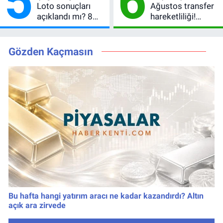
5
6
Loto sonuçları
Ağustos transfer
açıklandı mı? 8
hareketliliği!
Ağustos 2026
Yönetim 5 bölge
kazanan
için düğmeye
numaralar
bastı
Gözden Kaçmasın
Bu hafta hangi yatırım aracı ne kadar kazandırdı? Altın
açık ara zirvede