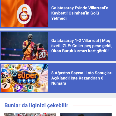
Galatasaray Evinde Villarreal’e
Kaybetti! Osimhen’in Golü
Yetmedi
Galatasaray 1-2 Villarreal | Maç
özeti İZLE: Goller peş peşe geldi,
Okan Buruk kırmızı kart gördü!
8 Ağustos Sayısal Loto Sonuçları
Açıklandı! İşte Kazandıran 6
Numara
Bunlar da ilginizi çekebilir