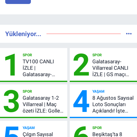
Yükleniyor...
1
2
SPOR
SPOR
TV100 CANLI
Galatasaray-
İZLE |
Villarreal CANLI
Galatasaray-
İZLE | GS maçı
Villarreal maçı
hangi kanalda,
3
4
başladı! GS maçı
şifresiz mi?
SPOR
YAŞAM
şifresiz canlı yayın
Galatasaray 1-2
8 Ağustos Sayısal
Villarreal | Maç
Loto Sonuçları
özeti İZLE: Goller
Açıklandı! İşte
peş peşe geldi,
Kazandıran 6
Okan Buruk
Numara
YAŞAM
SPOR
kırmızı kart gördü!
Çılgın Sayısal
Beşiktaş’ta 8