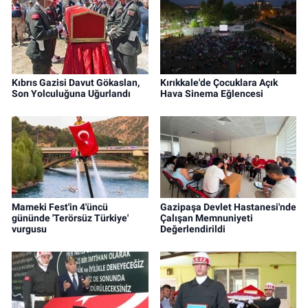
Kıbrıs Gazisi Davut Gökaslan,
Kırıkkale'de Çocuklara Açık
Son Yolculuğuna Uğurlandı
Hava Sinema Eğlencesi
Mameki Fest'in 4'üncü
Gazipaşa Devlet Hastanesi'nde
gününde 'Terörsüz Türkiye'
Çalışan Memnuniyeti
vurgusu
Değerlendirildi