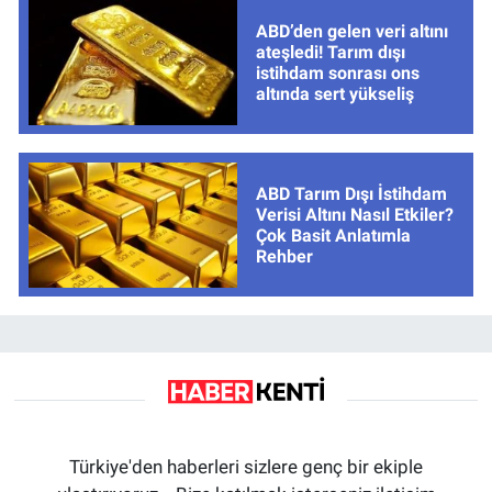
ABD’den gelen veri altını
ateşledi! Tarım dışı
istihdam sonrası ons
altında sert yükseliş
ABD Tarım Dışı İstihdam
Verisi Altını Nasıl Etkiler?
Çok Basit Anlatımla
Rehber
Türkiye'den haberleri sizlere genç bir ekiple