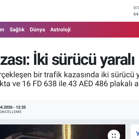
64
D
47
E
55
am
Sağlık
Dünya
Astroloji
ST
64
GR
65
zası: İki sürücü yaralı
Bİ
13
çekleşen bir trafik kazasında iki sürücü
ta ve 16 FD 638 ile 43 AED 486 plakalı 
04.2026 - 12:35
ÜNCELLEME
Y