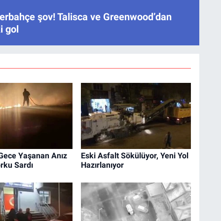
erbahçe şov! Talisca ve Greenwood’dan
i gol
Gece Yaşanan Anız
Eski Asfalt Sökülüyor, Yeni Yol
rku Sardı
Hazırlanıyor