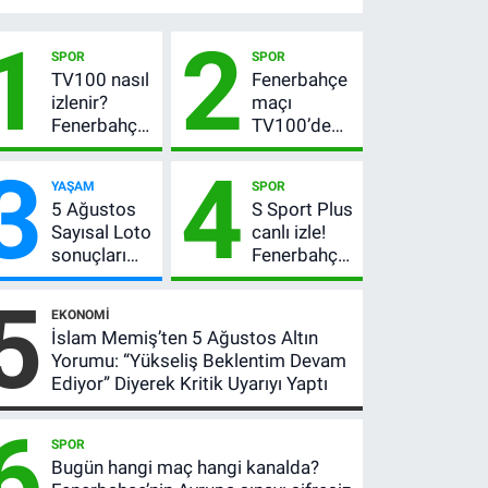
1
2
SPOR
SPOR
TV100 nasıl
Fenerbahçe
izlenir?
maçı
Fenerbahçe-
TV100’de
Sturm Graz
mi? Sturm
3
4
maçı
Graz maçı
YAŞAM
SPOR
şifresiz
hangi
5 Ağustos
S Sport Plus
canlı yayın
kanalda,
Sayısal Loto
canlı izle!
bilgileri
saat kaçta?
sonuçları
Fenerbahçe-
açıklandı!
Sturm Graz
5
522 milyon
maçı nasıl
EKONOMI
TL devretti
izlenir?
İslam Memiş’ten 5 Ağustos Altın
Yorumu: “Yükseliş Beklentim Devam
Ediyor” Diyerek Kritik Uyarıyı Yaptı
6
SPOR
Bugün hangi maç hangi kanalda?