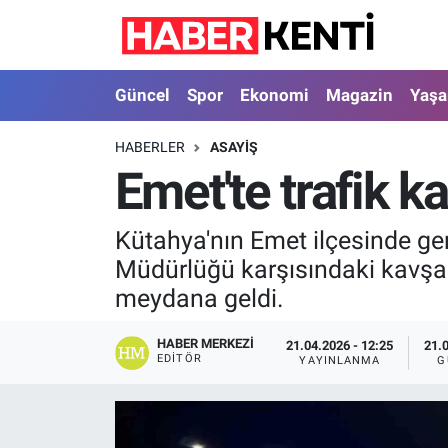
Güncel
Nöbetçi Eczaneler
Güncel
Spor
Ekonomi
Magazin
Yaş
Spor
Hava Durumu
HABERLER
ASAYIŞ
Emet'te trafik ka
Ekonomi
İstanbul Namaz Vakitleri
Magazin
Trafik Durumu
Kütahya'nın Emet ilçesinde ger
Müdürlüğü karşısındaki kavşak
Yaşam
Süper Lig Puan Durumu ve Fikstür
meydana geldi.
Sağlık
Tüm Manşetler
HABER MERKEZI
21.04.2026 - 12:25
21.
EDITÖR
YAYINLANMA
G
Dünya
Son Dakika Haberleri
Astroloji
Haber Arşivi