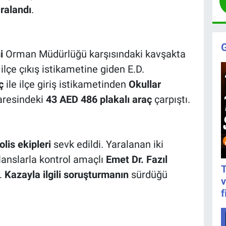
ralandı
.
i
Orman Müdürlüğü karşısındaki kavşakta
ilçe çıkış istikametine giden E.D.
ç
ile ilçe giriş istikametinden
Okullar
daresindeki
43 AED 486 plakalı araç
çarpıştı.
olis ekipleri
sevk edildi. Yaralanan iki
lanslarla kontrol amaçlı
Emet Dr. Fazıl
T
ı.
Kazayla ilgili soruşturmanın
sürdüğü
v
f