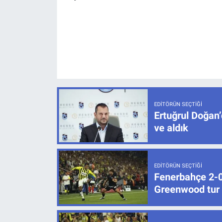
EDITÖRÜN SEÇTIĞI
Ertuğrul Doğan’
ve aldık
EDITÖRÜN SEÇTIĞI
Fenerbahçe 2-0 
Greenwood tur k