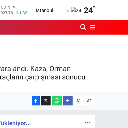
.927,78
%1.32
°
OLAR
24
İstanbul
,5894
%0.08
URO
,0398
%-0.02
ERLİN
,1581
%0.16
AM ALTIN
27.85
%0.54
ST100
.703
%11
 yaralandı. Kaza, Orman
araçların çarpışması sonucu
-
+
A
A
ükleniyor...