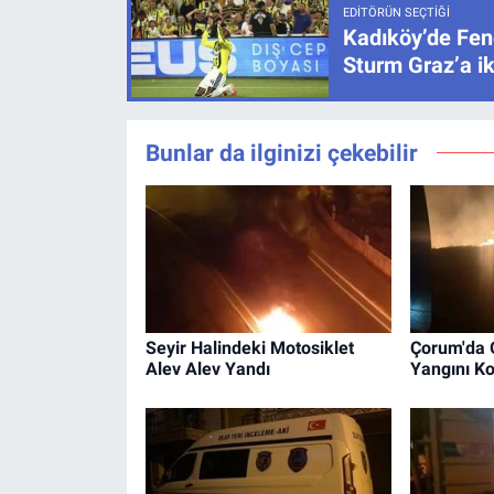
EDITÖRÜN SEÇTIĞI
Kadıköy’de Fen
Sturm Graz’a ik
Bunlar da ilginizi çekebilir
Seyir Halindeki Motosiklet
Çorum'da 
Alev Alev Yandı
Yangını Ko