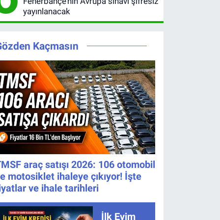
Fenerbahçe’nin Avrupa sınavı şifresiz
yayınlanacak
Gözden Kaçmasın
MSF araç satışı 2026: 106 otomobil
e motosiklet ihaleye çıkıyor! İşte
iyatlar ve ihale tarihleri
İlk Evim