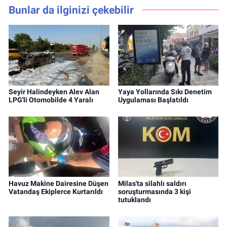
Bunlar da ilginizi çekebilir
Seyir Halindeyken Alev Alan
Yaya Yollarında Sıkı Denetim
LPG'li Otomobilde 4 Yaralı
Uygulaması Başlatıldı
Havuz Makine Dairesine Düşen
Milas'ta silahlı saldırı
Vatandaş Ekiplerce Kurtarıldı
soruşturmasında 3 kişi
tutuklandı