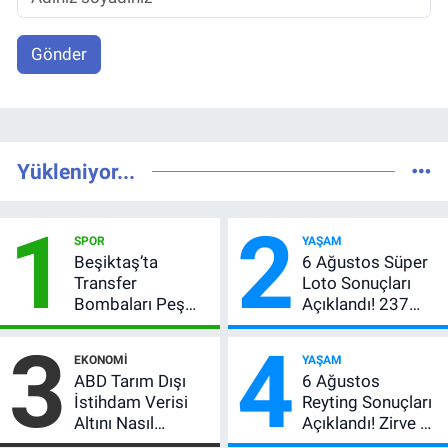
Gönder
Yükleniyor...
1
2
SPOR
YAŞAM
Beşiktaş’ta
6 Ağustos Süper
Transfer
Loto Sonuçları
Bombaları Peş
Açıklandı! 237
Peşe! Adalı
Milyon TL’lik
3
4
Vlahovic’i
Çekiliş
EKONOMI
YAŞAM
Açıkladı, 5 Yıldız
ABD Tarım Dışı
6 Ağustos
Daha Listede
İstihdam Verisi
Reyting Sonuçları
Altını Nasıl
Açıklandı! Zirve El
Etkiler? Çok Basit
Değiştirdi: