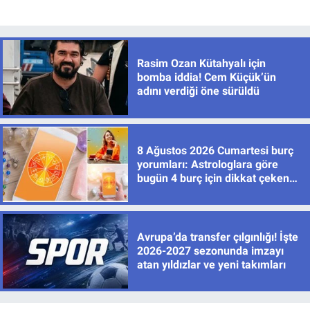
Rasim Ozan Kütahyalı için
bomba iddia! Cem Küçük’ün
adını verdiği öne sürüldü
8 Ağustos 2026 Cumartesi burç
yorumları: Astrologlara göre
bugün 4 burç için dikkat çeken
gelişmeler var
Avrupa’da transfer çılgınlığı! İşte
2026-2027 sezonunda imzayı
atan yıldızlar ve yeni takımları