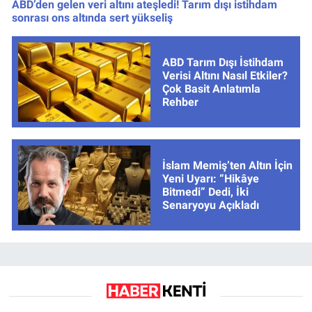
ABD’den gelen veri altını ateşledi! Tarım dışı istihdam
sonrası ons altında sert yükseliş
ABD Tarım Dışı İstihdam
Verisi Altını Nasıl Etkiler?
Çok Basit Anlatımla
Rehber
İslam Memiş’ten Altın İçin
Yeni Uyarı: “Hikâye
Bitmedi” Dedi, İki
Senaryoyu Açıkladı