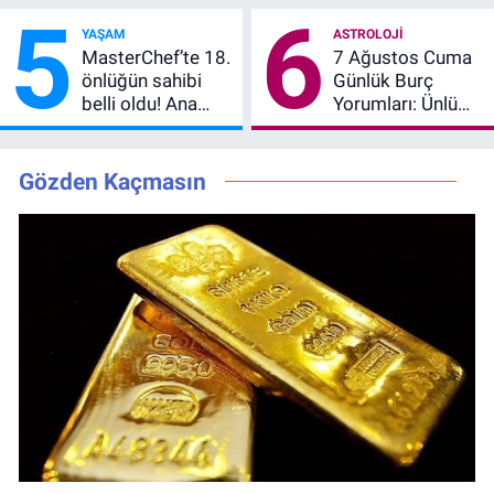
5
6
Anlatımla Rehber
Muhtemel Aşk,
YAŞAM
ASTROLOJI
MasterChef'i
MasterChef’te 18.
7 Ağustos Cuma
Geride Bıraktı
önlüğün sahibi
Günlük Burç
belli oldu! Ana
Yorumları: Ünlü
kadroya giren
Astrologlara Göre
yarışmacı kim
Aşk, Para ve
oldu?
Kariyerde Yeni
Gözden Kaçmasın
Dönem