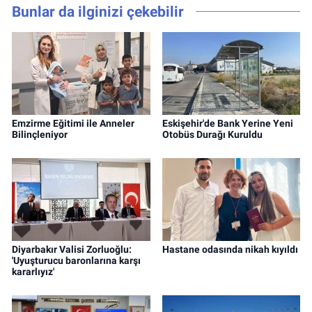
Bunlar da ilginizi çekebilir
Emzirme Eğitimi ile Anneler
Eskişehir'de Bank Yerine Yeni
Bilinçleniyor
Otobüs Durağı Kuruldu
Diyarbakır Valisi Zorluoğlu:
Hastane odasında nikah kıyıldı
'Uyuşturucu baronlarına karşı
kararlıyız'