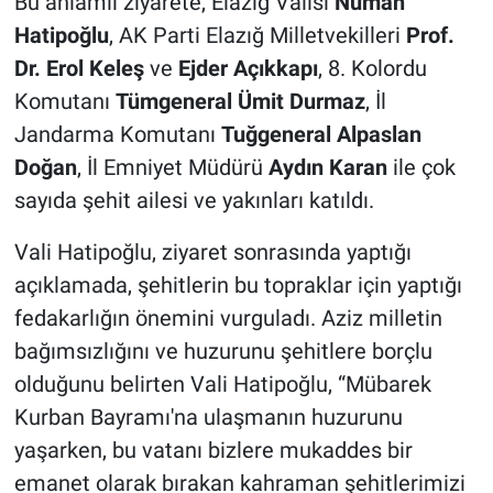
Bu anlamlı ziyarete, Elazığ Valisi
Numan
Hatipoğlu
, AK Parti Elazığ Milletvekilleri
Prof.
Dr. Erol Keleş
ve
Ejder Açıkkapı
, 8. Kolordu
Komutanı
Tümgeneral Ümit Durmaz
, İl
Jandarma Komutanı
Tuğgeneral Alpaslan
Doğan
, İl Emniyet Müdürü
Aydın Karan
ile çok
sayıda şehit ailesi ve yakınları katıldı.
Vali Hatipoğlu, ziyaret sonrasında yaptığı
açıklamada, şehitlerin bu topraklar için yaptığı
fedakarlığın önemini vurguladı. Aziz milletin
bağımsızlığını ve huzurunu şehitlere borçlu
olduğunu belirten Vali Hatipoğlu, “Mübarek
Kurban Bayramı'na ulaşmanın huzurunu
yaşarken, bu vatanı bizlere mukaddes bir
emanet olarak bırakan kahraman şehitlerimizi