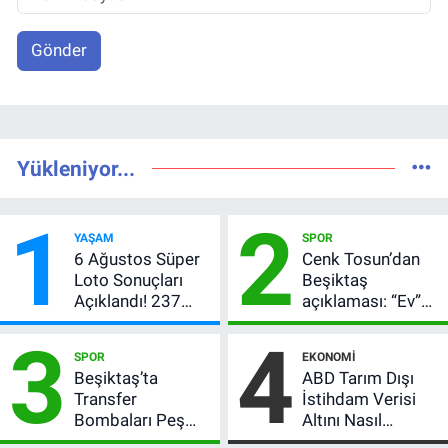
Gönder
Yükleniyor...
1
2
YAŞAM
SPOR
6 Ağustos Süper
Cenk Tosun’dan
Loto Sonuçları
Beşiktaş
Açıklandı! 237
açıklaması: “Ev”
Milyon TL’lik
dedi, asıl mesajı
3
4
Çekiliş
satır arasında
SPOR
EKONOMI
verdi
Beşiktaş’ta
ABD Tarım Dışı
Transfer
İstihdam Verisi
Bombaları Peş
Altını Nasıl
Peşe! Adalı
Etkiler? Çok Basit