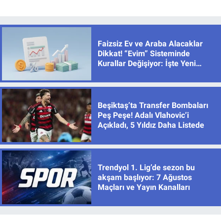
Faizsiz Ev ve Araba Alacaklar
Dikkat! “Evim” Sisteminde
Kurallar Değişiyor: İşte Yeni
Limitler
Beşiktaş’ta Transfer Bombaları
Peş Peşe! Adalı Vlahovic’i
Açıkladı, 5 Yıldız Daha Listede
Trendyol 1. Lig’de sezon bu
akşam başlıyor: 7 Ağustos
Maçları ve Yayın Kanalları