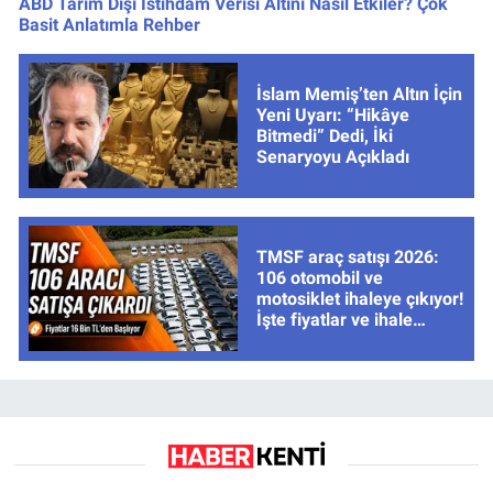
ABD Tarım Dışı İstihdam Verisi Altını Nasıl Etkiler? Çok
Basit Anlatımla Rehber
İslam Memiş’ten Altın İçin
Yeni Uyarı: “Hikâye
Bitmedi” Dedi, İki
Senaryoyu Açıkladı
TMSF araç satışı 2026:
106 otomobil ve
motosiklet ihaleye çıkıyor!
İşte fiyatlar ve ihale
tarihleri