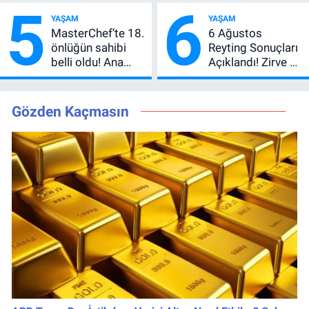
5
6
Vlahovic’i
Anlatımla Rehber
YAŞAM
YAŞAM
Açıkladı, 5 Yıldız
MasterChef’te 18.
6 Ağustos
Daha Listede
önlüğün sahibi
Reyting Sonuçları
belli oldu! Ana
Açıklandı! Zirve El
kadroya giren
Değiştirdi:
yarışmacı kim
Muhtemel Aşk,
oldu?
MasterChef'i
Gözden Kaçmasın
Geride Bıraktı