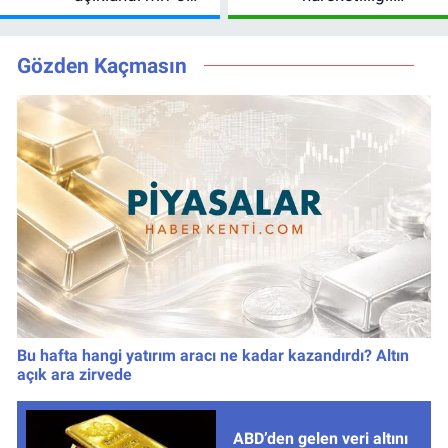
Ağustos 2026
Yönetim 5 bölge
kazanan
için düğmeye
numaralar
bastı
Gözden Kaçmasın
Bu hafta hangi yatırım aracı ne kadar kazandırdı? Altın
açık ara zirvede
ABD’den gelen veri altını