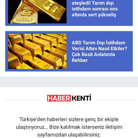
ateşledi! Tarım dışı
istihdam sonrası ons
altında sert yükseliş
ABD Tarım Dışı İstihdam
Verisi Altını Nasıl Etkiler?
Çok Basit Anlatımla
Rehber
Türkiye'den haberleri sizlere genç bir ekiple
ulaştırıyoruz... Bize katılmak isterseniz iletişim
sayfamızdan ulaşabilirsiniz.