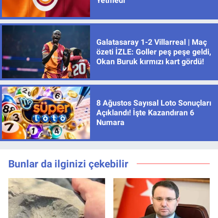
Yetmedi
Galatasaray 1-2 Villarreal | Maç
özeti İZLE: Goller peş peşe geldi,
Okan Buruk kırmızı kart gördü!
8 Ağustos Sayısal Loto Sonuçları
Açıklandı! İşte Kazandıran 6
Numara
Bunlar da ilginizi çekebilir