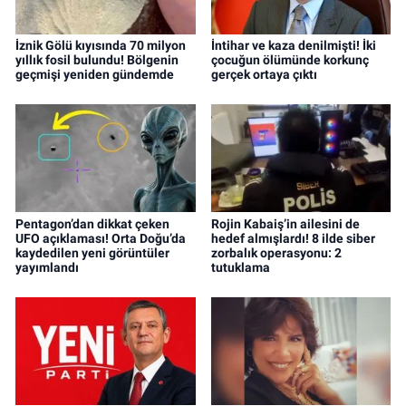
İznik Gölü kıyısında 70 milyon
İntihar ve kaza denilmişti! İki
yıllık fosil bulundu! Bölgenin
çocuğun ölümünde korkunç
geçmişi yeniden gündemde
gerçek ortaya çıktı
Pentagon’dan dikkat çeken
Rojin Kabaiş’in ailesini de
UFO açıklaması! Orta Doğu’da
hedef almışlardı! 8 ilde siber
kaydedilen yeni görüntüler
zorbalık operasyonu: 2
yayımlandı
tutuklama