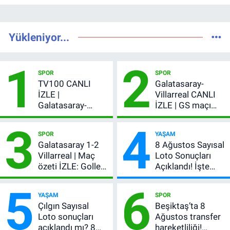
Yükleniyor...
1
2
SPOR
SPOR
TV100 CANLI
Galatasaray-
İZLE |
Villarreal CANLI
Galatasaray-
İZLE | GS maçı
Villarreal maçı
hangi kanalda,
3
4
başladı! GS maçı
şifresiz mi?
SPOR
YAŞAM
şifresiz canlı yayın
Galatasaray 1-2
8 Ağustos Sayısal
Villarreal | Maç
Loto Sonuçları
özeti İZLE: Goller
Açıklandı! İşte
peş peşe geldi,
Kazandıran 6
5
6
Okan Buruk
Numara
YAŞAM
SPOR
kırmızı kart gördü!
Çılgın Sayısal
Beşiktaş’ta 8
Loto sonuçları
Ağustos transfer
açıklandı mı? 8
hareketliliği!