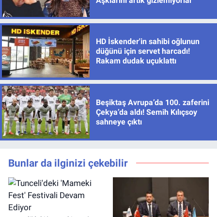
Aşklarını artık gizlemiyorlar
HD İskender'in sahibi oğlunun
düğünü için servet harcadı!
Rakam dudak uçuklattı
Beşiktaş Avrupa’da 100. zaferini
Çekya’da aldı! Semih Kılıçsoy
sahneye çıktı
Bunlar da ilginizi çekebilir