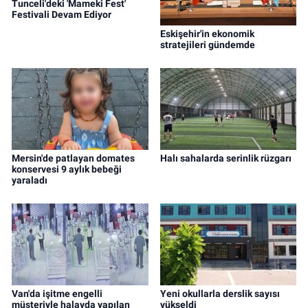
Tunceli'deki 'Mameki Fest'
Festivali Devam Ediyor
Eskişehir'in ekonomik
stratejileri gündemde
Mersin'de patlayan domates
Halı sahalarda serinlik rüzgarı
konservesi 9 aylık bebeği
yaraladı
Van'da işitme engelli
Yeni okullarla derslik sayısı
müşteriyle halayda yapılan
yükseldi