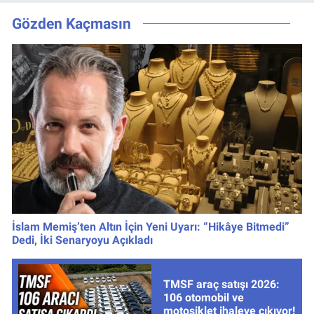
izleme rehberi
ve Pavard’da Son
Durum
Gözden Kaçmasın
İslam Memiş’ten Altın İçin Yeni Uyarı: “Hikâye Bitmedi”
Dedi, İki Senaryoyu Açıkladı
TMSF araç satışı 2026:
106 otomobil ve
motosiklet ihaleye çıkıyor!