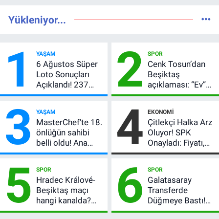
Yükleniyor...
1
2
YAŞAM
SPOR
6 Ağustos Süper
Cenk Tosun’dan
Loto Sonuçları
Beşiktaş
Açıklandı! 237
açıklaması: “Ev”
Milyon TL’lik
dedi, asıl mesajı
3
4
Çekiliş
satır arasında
YAŞAM
EKONOMI
verdi
MasterChef’te 18.
Çitlekçi Halka Arz
önlüğün sahibi
Oluyor! SPK
belli oldu! Ana
Onayladı: Fiyatı,
kadroya giren
Lot Sayısı ve
5
6
yarışmacı kim
Talep Toplama
SPOR
SPOR
oldu?
Tarihi
Hradec Králové-
Galatasaray
Beşiktaş maçı
Transferde
hangi kanalda?
Düğmeye Bastı!
Şifresiz canlı yayın
Leao, Camavinga