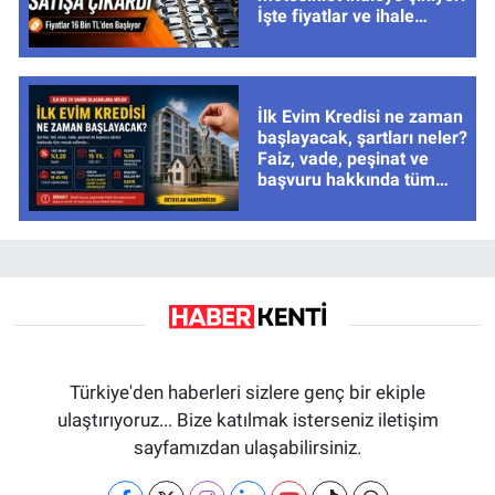
İşte fiyatlar ve ihale
tarihleri
İlk Evim Kredisi ne zaman
başlayacak, şartları neler?
Faiz, vade, peşinat ve
başvuru hakkında tüm
cevaplar
Türkiye'den haberleri sizlere genç bir ekiple
ulaştırıyoruz... Bize katılmak isterseniz iletişim
sayfamızdan ulaşabilirsiniz.