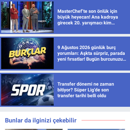
MasterChef’te son önlük için
büyük heyecan! Ana kadroya
girecek 20. yarışmacı kim
olacak?
9 Ağustos 2026 günlük burç
yorumları: Aşkta sürpriz, parada
yeni fırsatlar! Bugün burcunuzu
neler bekliyor?
Transfer dönemi ne zaman
bitiyor? Süper Lig’de son
transfer tarihi belli oldu
Bunlar da ilginizi çekebilir