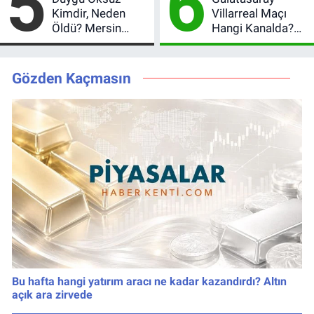
5
6
Değişmedi
Kimdir, Neden
Villarreal Maçı
Öldü? Mersin
Hangi Kanalda?
Basınının Acı
Hazırlık Maçı Ne
Kaybı
Zaman, Saat
Kaçta, Nereden
Gözden Kaçmasın
İzlenir?
Bu hafta hangi yatırım aracı ne kadar kazandırdı? Altın
açık ara zirvede