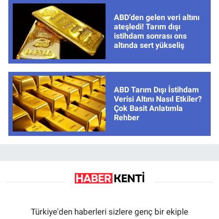
ABD’den gelen veri altını
ateşledi! Tarım dışı
istihdam sonrası ons
altında sert yükseliş
ABD Tarım Dışı İstihdam
Verisi Altını Nasıl Etkiler?
Çok Basit Anlatımla
Rehber
Türkiye'den haberleri sizlere genç bir ekiple