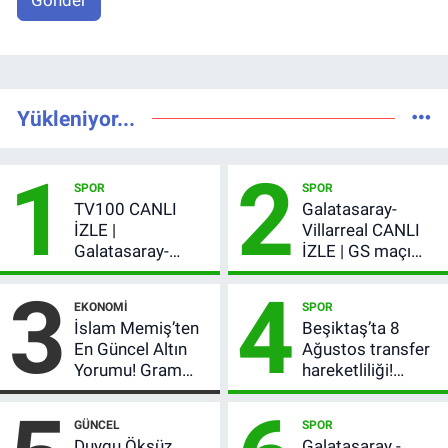
Gönder
Yükleniyor...
1
2
SPOR
SPOR
TV100 CANLI
Galatasaray-
İZLE |
Villarreal CANLI
Galatasaray-
İZLE | GS maçı
Villarreal maçı
hangi kanalda,
3
4
başladı! GS maçı
şifresiz mi?
EKONOMI
SPOR
şifresiz canlı yayın
İslam Memiş’ten
Beşiktaş’ta 8
En Güncel Altın
Ağustos transfer
Yorumu! Gram
hareketliliği!
Altın İçin 6.350 TL
Yönetim 5 bölge
Uyarısı, Yıl Sonu
için düğmeye
GÜNCEL
SPOR
Beklentisi
bastı
Duygu Öksüz
Galatasaray -